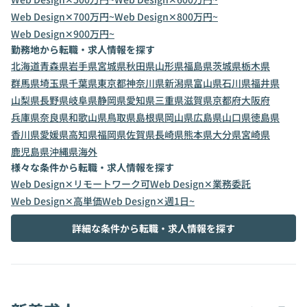
Web Design✕700万円~
Web Design✕800万円~
Web Design✕900万円~
勤務地から転職・求人情報を探す
北海道
青森県
岩手県
宮城県
秋田県
山形県
福島県
茨城県
栃木県
群馬県
埼玉県
千葉県
東京都
神奈川県
新潟県
富山県
石川県
福井県
山梨県
長野県
岐阜県
静岡県
愛知県
三重県
滋賀県
京都府
大阪府
兵庫県
奈良県
和歌山県
鳥取県
島根県
岡山県
広島県
山口県
徳島県
香川県
愛媛県
高知県
福岡県
佐賀県
長崎県
熊本県
大分県
宮崎県
鹿児島県
沖縄県
海外
様々な条件から転職・求人情報を探す
Web Design✕リモートワーク可
Web Design✕業務委託
Web Design✕高単価
Web Design✕週1日~
詳細な条件から転職・求人情報を探す