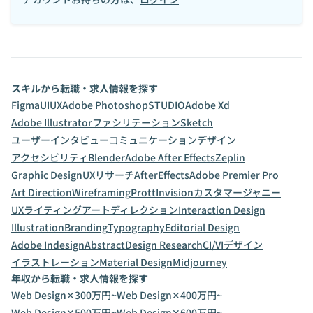
スキルから転職・求人情報を探す
Figma
UI
UX
Adobe Photoshop
STUDIO
Adobe Xd
Adobe Illustrator
ファシリテーション
Sketch
ユーザーインタビュー
コミュニケーションデザイン
アクセシビリティ
Blender
Adobe After Effects
Zeplin
Graphic Design
UXリサーチ
AfterEffects
Adobe Premier Pro
Art Direction
Wireframing
Prott
Invision
カスタマージャニー
UXライティング
アートディレクション
Interaction Design
Illustration
Branding
Typography
Editorial Design
Adobe Indesign
Abstract
Design Research
CI/VIデザイン
イラストレーション
Material Design
Midjourney
年収から転職・求人情報を探す
Web Design✕300万円~
Web Design✕400万円~
Web Design✕500万円~
Web Design✕600万円~