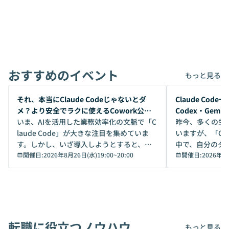
おすすめのイベント
もっと見る
開催前
開催前
それ、本当にClaude Codeじゃないとダ
Claude Co
メ？より安全でラクに使えるCowork公開
Codex・Gem
デモ
いま、AIを活用した業務効率化の文脈で「C
昨今、多くの生
laude Code」が大きな注目を集めていま
いますが、「Code
す。しかし、いざ導入しようとすると、セ
中で、自分のタ
キュリティ面の懸念や権限管理のハードル
開催日:
2026年8月26日(水)19:00
~
20:00
いいのか」を自
開催日:
2026年8
から、気軽に使えないケースも多いのでは
か？ 「なんとなく誰かが良いと言っていた
ないでしょうか。 Coworkは、非エンジニ
から」「SNS
アでも簡単に安全に扱えるよう作られた機
ら」と、周りの
能です。そして実は、日常の業務領域であ
ている方も少な
れば「Coworkで十分にカバーできる」だ
Iのポテンシャル
転職に役立つノウハウ
けでなく、想像以上の範囲まで自動化でき
は、評判ではな
もっと見る