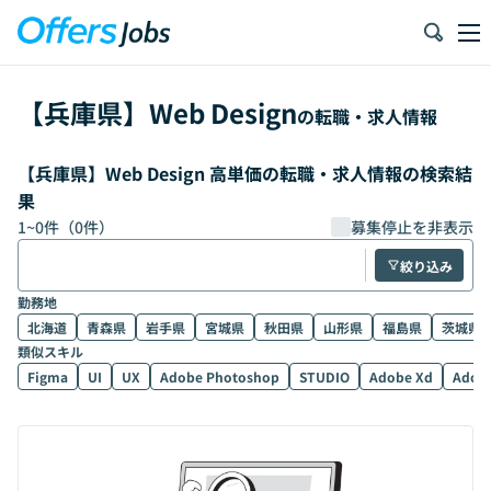
【
兵庫県
】
Web Design
の転職・求人情報
【兵庫県】Web Design 高単価の転職・求人情報の検索結
果
1
~
0
件（
0
件）
募集停止を非表示
絞り込み
勤務地
北海道
青森県
岩手県
宮城県
秋田県
山形県
福島県
茨城県
類似スキル
Figma
UI
UX
Adobe Photoshop
STUDIO
Adobe Xd
Adobe