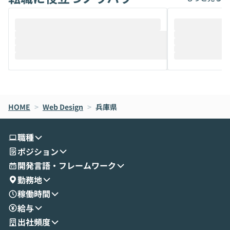
ることは、まだあまり知られていません。
ているAIを選ぶこ
そこで本イベントでは、メルカリで生成AI
もやり取りを重
推進を担当されているハヤカワ五味氏をお
まで文脈を忘れず
迎えし、Coworkを使った業務自動化の実
キストだけでな
際を、公開デモを交えてわかりやすくお伝
うときに一番打率が
えします。 前半のLTでは、ハヤカワ氏より
え、次々と新し
メルカリでの判断基準をもとに「なぜClau
それぞれの本当
de CodeはNGになりがちで、なぜCowork
スクごとに最適
なら安全なのか」を解説いただいた上で、C
すのは至難の業です。 そこで
HOME
oworkの基本的な機能をご紹介いただきま
>
Web Design
>
兵庫県
は、LLMのフ
す。 続く公開デモでは、実際にCoworkを
ント構築の最前
使ってワークフローを構築する様子をお見
社松尾研究所の尾
職種
せいただきます。数分でワークフローが完
e・Codex・G
ポジション
成する手軽さや、Gmail等の外部サービス
分けの考え方を紐
とセキュアに連携できるポイントなど、実
使わなくなった
開発言語・フレームワーク
演を通じて具体的なイメージをお届けしま
らではの視点でお
勤務地
す。 後半のディスカッションでは、セキュ
のAIに絞るべ
稼働時間
リティの考え方や社内導入の進め方など、
迷っている方か
給与
現場目線でさらに深掘りしていきます。
最適化したい方
「自分の業務をAIで自動化してみたいけ
ご参加をお待ち
出社頻度