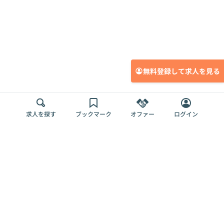
無料登録して求人を見る
求人を探す
ブックマーク
オファー
ログイン
メディア
サービス
キャリアアップ
採用担当者さま
各種媒体
を目指す
トップページ
Offers AI
Offers
ログイン
利用規約
新規登録・ロ
RPO
Magazine