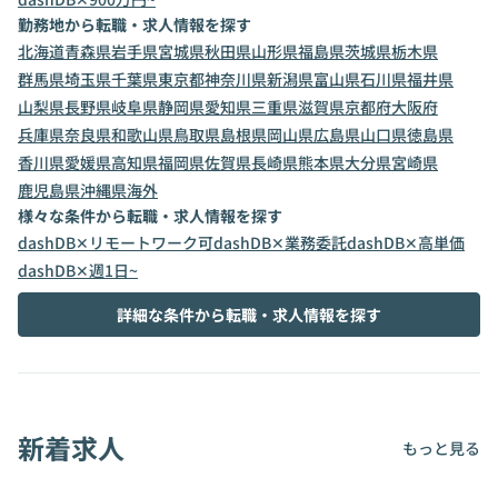
勤務地から転職・求人情報を探す
北海道
青森県
岩手県
宮城県
秋田県
山形県
福島県
茨城県
栃木県
群馬県
埼玉県
千葉県
東京都
神奈川県
新潟県
富山県
石川県
福井県
山梨県
長野県
岐阜県
静岡県
愛知県
三重県
滋賀県
京都府
大阪府
兵庫県
奈良県
和歌山県
鳥取県
島根県
岡山県
広島県
山口県
徳島県
香川県
愛媛県
高知県
福岡県
佐賀県
長崎県
熊本県
大分県
宮崎県
鹿児島県
沖縄県
海外
様々な条件から転職・求人情報を探す
dashDB✕リモートワーク可
dashDB✕業務委託
dashDB✕高単価
dashDB✕週1日~
詳細な条件から転職・求人情報を探す
新着求人
もっと見る