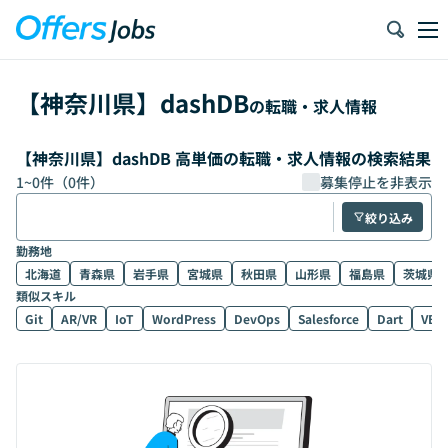
【
神奈川県
】
dashDB
の転職・求人情報
【神奈川県】dashDB 高単価の転職・求人情報の検索結果
1
~
0
件（
0
件）
募集停止を非表示
絞り込み
勤務地
北海道
青森県
岩手県
宮城県
秋田県
山形県
福島県
茨城県
類似スキル
Git
AR/VR
IoT
WordPress
DevOps
Salesforce
Dart
VB.