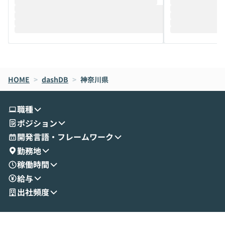
推進を担当されているハヤカワ五味氏をお
まで文脈を忘れず
迎えし、Coworkを使った業務自動化の実
キストだけでな
際を、公開デモを交えてわかりやすくお伝
うときに一番打率が
えします。 前半のLTでは、ハヤカワ氏より
え、次々と新し
メルカリでの判断基準をもとに「なぜClau
それぞれの本当
de CodeはNGになりがちで、なぜCowork
スクごとに最適
なら安全なのか」を解説いただいた上で、C
すのは至難の業です。 そこで
HOME
oworkの基本的な機能をご紹介いただきま
>
dashDB
>
神奈川県
は、LLMのフ
す。 続く公開デモでは、実際にCoworkを
ント構築の最前
使ってワークフローを構築する様子をお見
社松尾研究所の尾
職種
せいただきます。数分でワークフローが完
e・Codex・G
ポジション
成する手軽さや、Gmail等の外部サービス
分けの考え方を紐
とセキュアに連携できるポイントなど、実
使わなくなった
開発言語・フレームワーク
演を通じて具体的なイメージをお届けしま
らではの視点でお
勤務地
す。 後半のディスカッションでは、セキュ
のAIに絞るべ
稼働時間
リティの考え方や社内導入の進め方など、
迷っている方か
給与
現場目線でさらに深掘りしていきます。
最適化したい方
「自分の業務をAIで自動化してみたいけ
ご参加をお待ち
出社頻度
ど、何から始めればいいかわからない」と
いう方にこそ参加いただきたいイベントで
す。