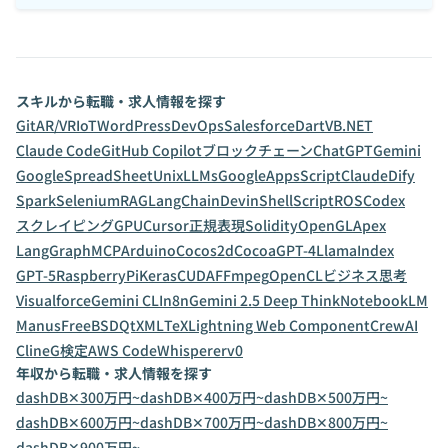
スキルから転職・求人情報を探す
Git
AR/VR
IoT
WordPress
DevOps
Salesforce
Dart
VB.NET
Claude Code
GitHub Copilot
ブロックチェーン
ChatGPT
Gemini
GoogleSpreadSheet
Unix
LLMs
GoogleAppsScript
Claude
Dify
Spark
Selenium
RAG
LangChain
Devin
ShellScript
ROS
Codex
スクレイピング
GPU
Cursor
正規表現
Solidity
OpenGL
Apex
LangGraph
MCP
Arduino
Cocos2d
Cocoa
GPT-4
LlamaIndex
GPT-5
RaspberryPi
Keras
CUDA
FFmpeg
OpenCL
ビジネス思考
Visualforce
Gemini CLI
n8n
Gemini 2.5 Deep Think
NotebookLM
Manus
FreeBSD
Qt
XML
TeX
Lightning Web Component
CrewAI
Cline
G検定
AWS CodeWhisperer
v0
年収から転職・求人情報を探す
dashDB✕300万円~
dashDB✕400万円~
dashDB✕500万円~
dashDB✕600万円~
dashDB✕700万円~
dashDB✕800万円~
dashDB✕900万円~