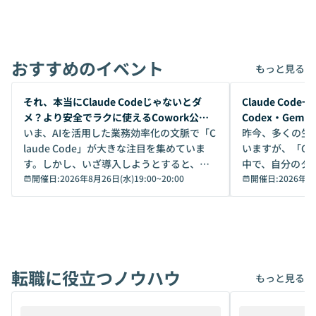
おすすめのイベント
もっと見る
開催前
開催前
それ、本当にClaude Codeじゃないとダ
Claude Co
メ？より安全でラクに使えるCowork公開
Codex・Gem
デモ
いま、AIを活用した業務効率化の文脈で「C
昨今、多くの生
laude Code」が大きな注目を集めていま
いますが、「Code
す。しかし、いざ導入しようとすると、セ
中で、自分のタ
キュリティ面の懸念や権限管理のハードル
開催日:
2026年8月26日(水)19:00
~
20:00
いいのか」を自
開催日:
2026年8
から、気軽に使えないケースも多いのでは
か？ 「なんとなく誰かが良いと言っていた
ないでしょうか。 Coworkは、非エンジニ
から」「SNS
アでも簡単に安全に扱えるよう作られた機
ら」と、周りの
能です。そして実は、日常の業務領域であ
ている方も少な
れば「Coworkで十分にカバーできる」だ
Iのポテンシャル
転職に役立つノウハウ
けでなく、想像以上の範囲まで自動化でき
は、評判ではな
もっと見る
ることは、まだあまり知られていません。
ているAIを選ぶこ
そこで本イベントでは、メルカリで生成AI
もやり取りを重