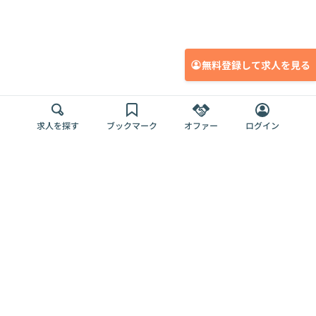
無料登録して求人を見る
求人を探す
ブックマーク
オファー
ログイン
メディア
サービス
キャリアアップ
採用担当者さま
各種媒体
を目指す
トップページ
Offers AI
Offers
ログイン
利用規約
新規登録・ロ
RPO
Magazine
プライバシー
グイン
Offers HR
予算型リテー
ポリシー
案件を探す
Magazine
導入事例
ナー
外部送信ツー
Offers 職務経
Offers デジタ