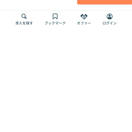
求人を探す
ブックマーク
オファー
ログイン
メディア
サービス
キャリアアップ
採用担当者さま
各種媒体
を目指す
トップページ
Offers AI
Offers
ログイン
利用規約
新規登録・ロ
RPO
Magazine
プライバシー
グイン
Offers HR
予算型リテー
ポリシー
案件を探す
Magazine
導入事例
ナー
外部送信ツー
Offers 職務経
Offers デジタ
ルの一覧
歴
ル人材総研
お役立ち
人事AIコンサ
Offers AI
資料
ルティング
Harness
企業を探す
よくある
求人掲載無料
イベント情報
ご質問
プラン