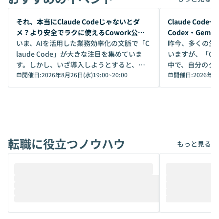
開催前
開催前
それ、本当にClaude Codeじゃないとダ
Claude Co
メ？より安全でラクに使えるCowork公開
Codex・Gem
デモ
いま、AIを活用した業務効率化の文脈で「C
昨今、多くの生
laude Code」が大きな注目を集めていま
いますが、「Code
す。しかし、いざ導入しようとすると、セ
中で、自分のタ
キュリティ面の懸念や権限管理のハードル
開催日:
2026年8月26日(水)19:00
~
20:00
いいのか」を自
開催日:
2026年8
から、気軽に使えないケースも多いのでは
か？ 「なんとなく誰かが良いと言っていた
ないでしょうか。 Coworkは、非エンジニ
から」「SNS
アでも簡単に安全に扱えるよう作られた機
ら」と、周りの
能です。そして実は、日常の業務領域であ
ている方も少な
れば「Coworkで十分にカバーできる」だ
Iのポテンシャル
転職に役立つノウハウ
けでなく、想像以上の範囲まで自動化でき
は、評判ではな
もっと見る
ることは、まだあまり知られていません。
ているAIを選ぶこ
そこで本イベントでは、メルカリで生成AI
もやり取りを重
推進を担当されているハヤカワ五味氏をお
まで文脈を忘れず
迎えし、Coworkを使った業務自動化の実
キストだけでな
際を、公開デモを交えてわかりやすくお伝
うときに一番打率が
えします。 前半のLTでは、ハヤカワ氏より
え、次々と新し
メルカリでの判断基準をもとに「なぜClau
それぞれの本当