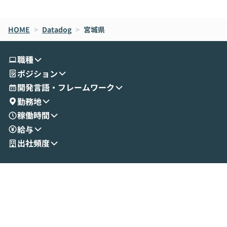
de CodeはNGになりがちで、なぜCowork
スクごとに最適
なら安全なのか」を解説いただいた上で、C
すのは至難の業です。 そこで
HOME
oworkの基本的な機能をご紹介いただきま
>
Datadog
>
宮城県
は、LLMのフ
す。 続く公開デモでは、実際にCoworkを
ント構築の最前
使ってワークフローを構築する様子をお見
社松尾研究所の尾
職種
せいただきます。数分でワークフローが完
e・Codex・G
ポジション
成する手軽さや、Gmail等の外部サービス
分けの考え方を紐
とセキュアに連携できるポイントなど、実
使わなくなった
開発言語・フレームワーク
演を通じて具体的なイメージをお届けしま
らではの視点でお
勤務地
す。 後半のディスカッションでは、セキュ
のAIに絞るべ
稼働時間
リティの考え方や社内導入の進め方など、
迷っている方か
給与
現場目線でさらに深掘りしていきます。
最適化したい方
「自分の業務をAIで自動化してみたいけ
ご参加をお待ち
出社頻度
ど、何から始めればいいかわからない」と
いう方にこそ参加いただきたいイベントで
す。