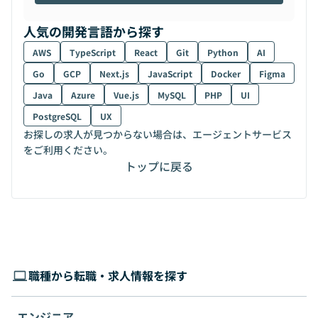
人気の開発言語から探す
AWS
TypeScript
React
Git
Python
AI
Go
GCP
Next.js
JavaScript
Docker
Figma
Java
Azure
Vue.js
MySQL
PHP
UI
PostgreSQL
UX
お探しの求人が見つからない場合は、エージェントサービス
をご利用ください。
トップに戻る
職種から転職・求人情報を探す
エンジニア