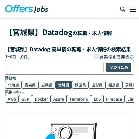
【
宮城県
】
Datadog
の転職・求人情報
【宮城県】Datadog 高単価の転職・求人情報の検索結果
1
~
0
件（
0
件）
募集停止を非表示
絞り込み
勤務地
北海道
青森県
岩手県
宮城県
秋田県
山形県
福島県
茨城県
類似スキル
AWS
GCP
Docker
Azure
Terraform
ECS
Firebase
Linux