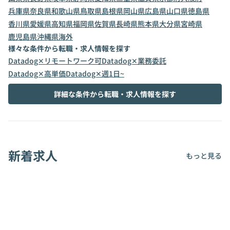
兵庫県
奈良県
和歌山県
鳥取県
島根県
岡山県
広島県
山口県
徳島県
香川県
愛媛県
高知県
福岡県
佐賀県
長崎県
熊本県
大分県
宮崎県
鹿児島県
沖縄県
海外
様々な条件から転職・求人情報を探す
Datadog✕リモートワーク可
Datadog✕業務委託
Datadog✕高単価
Datadog✕週1日~
詳細な条件から転職・求人情報を探す
新着求人
もっと見る