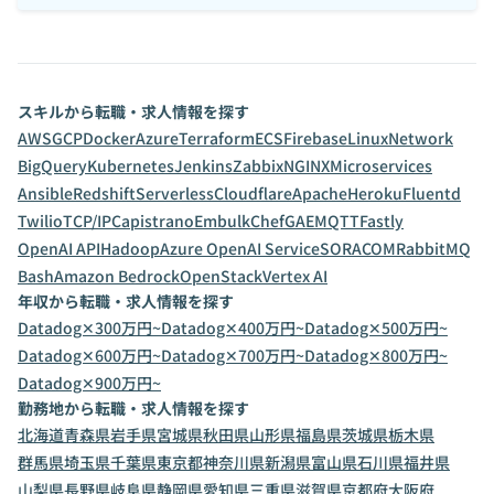
スキルから転職・求人情報を探す
AWS
GCP
Docker
Azure
Terraform
ECS
Firebase
Linux
Network
BigQuery
Kubernetes
Jenkins
Zabbix
NGINX
Microservices
Ansible
Redshift
Serverless
Cloudflare
Apache
Heroku
Fluentd
Twilio
TCP/IP
Capistrano
Embulk
Chef
GAE
MQTT
Fastly
OpenAI API
Hadoop
Azure OpenAI Service
SORACOM
RabbitMQ
Bash
Amazon Bedrock
OpenStack
Vertex AI
年収から転職・求人情報を探す
Datadog✕300万円~
Datadog✕400万円~
Datadog✕500万円~
Datadog✕600万円~
Datadog✕700万円~
Datadog✕800万円~
Datadog✕900万円~
勤務地から転職・求人情報を探す
北海道
青森県
岩手県
宮城県
秋田県
山形県
福島県
茨城県
栃木県
群馬県
埼玉県
千葉県
東京都
神奈川県
新潟県
富山県
石川県
福井県
山梨県
長野県
岐阜県
静岡県
愛知県
三重県
滋賀県
京都府
大阪府