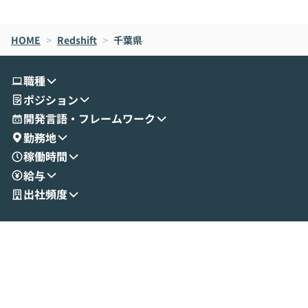
de CodeはNGになりがちで、なぜCowork
スクごとに最適
なら安全なのか」を解説いただいた上で、C
すのは至難の業です。 そこで
HOME
oworkの基本的な機能をご紹介いただきま
>
Redshift
>
千葉県
は、LLMのフ
す。 続く公開デモでは、実際にCoworkを
ント構築の最前
使ってワークフローを構築する様子をお見
社松尾研究所の尾
職種
せいただきます。数分でワークフローが完
e・Codex・G
ポジション
成する手軽さや、Gmail等の外部サービス
分けの考え方を紐
とセキュアに連携できるポイントなど、実
使わなくなった
開発言語・フレームワーク
演を通じて具体的なイメージをお届けしま
らではの視点でお
勤務地
す。 後半のディスカッションでは、セキュ
のAIに絞るべ
稼働時間
リティの考え方や社内導入の進め方など、
迷っている方か
給与
現場目線でさらに深掘りしていきます。
最適化したい方
「自分の業務をAIで自動化してみたいけ
ご参加をお待ち
出社頻度
ど、何から始めればいいかわからない」と
いう方にこそ参加いただきたいイベントで
す。