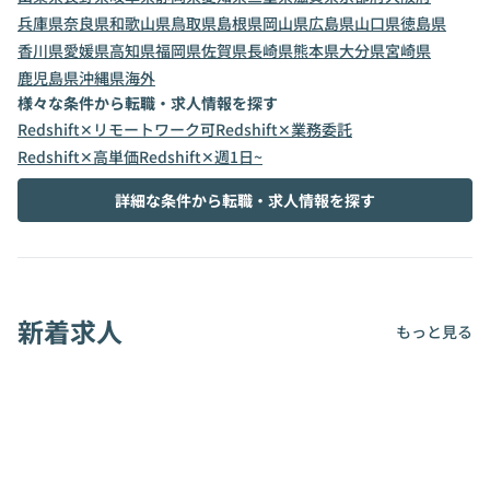
兵庫県
奈良県
和歌山県
鳥取県
島根県
岡山県
広島県
山口県
徳島県
香川県
愛媛県
高知県
福岡県
佐賀県
長崎県
熊本県
大分県
宮崎県
鹿児島県
沖縄県
海外
様々な条件から転職・求人情報を探す
Redshift✕リモートワーク可
Redshift✕業務委託
Redshift✕高単価
Redshift✕週1日~
詳細な条件から転職・求人情報を探す
新着求人
もっと見る