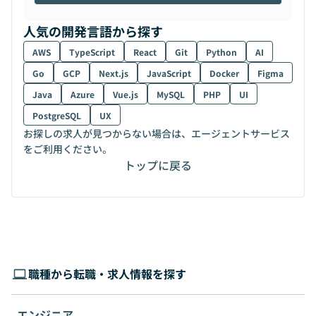
人気の開発言語から探す
AWS
TypeScript
React
Git
Python
AI
Go
GCP
Next.js
JavaScript
Docker
Figma
Java
Azure
Vue.js
MySQL
PHP
UI
PostgreSQL
UX
お探しの求人が見つからない場合は、エージェントサービス
をご利用ください。
トップに戻る
職種から転職・求人情報を探す
エンジニア