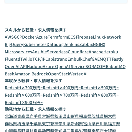
スキルから転職・求人情報を探す
AWS
GCP
Docker
Azure
Terraform
ECS
Firebase
Linux
Network
BigQuery
Kubernetes
Datadog
Jenkins
Zabbix
NGINX
Microservices
Ansible
Serverless
Cloudflare
Apache
Heroku
Fluentd
Twilio
TCP/IP
Capistrano
Embulk
Chef
GAE
MQTT
Fastly
OpenAI API
Hadoop
Azure OpenAI Service
SORACOM
RabbitMQ
Bash
Amazon Bedrock
OpenStack
Vertex AI
年収から転職・求人情報を探す
Redshift✕300万円~
Redshift✕400万円~
Redshift✕500万円~
Redshift✕600万円~
Redshift✕700万円~
Redshift✕800万円~
Redshift✕900万円~
勤務地から転職・求人情報を探す
北海道
青森県
岩手県
宮城県
秋田県
山形県
福島県
茨城県
栃木県
群馬県
埼玉県
千葉県
東京都
神奈川県
新潟県
富山県
石川県
福井県
山梨県
長野県
岐阜県
静岡県
愛知県
三重県
滋賀県
京都府
大阪府