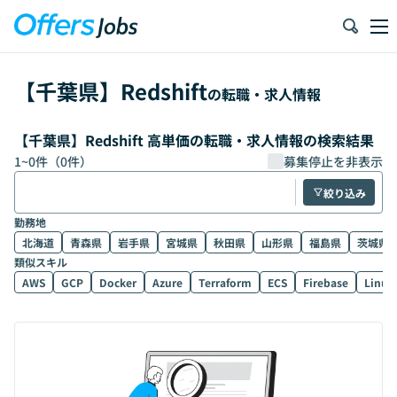
【
千葉県
】
Redshift
の転職・求人情報
【千葉県】Redshift 高単価の転職・求人情報の検索結果
1
~
0
件（
0
件）
募集停止を非表示
絞り込み
勤務地
北海道
青森県
岩手県
宮城県
秋田県
山形県
福島県
茨城県
類似スキル
AWS
GCP
Docker
Azure
Terraform
ECS
Firebase
Linux