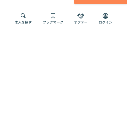
求人を探す
ブックマーク
オファー
ログイン
メディア
サービス
キャリアアップ
採用担当者さま
各種媒体
を目指す
トップページ
Offers AI
Offers
ログイン
利用規約
新規登録・ロ
RPO
Magazine
プライバシー
グイン
Offers HR
予算型リテー
ポリシー
案件を探す
Magazine
導入事例
ナー
外部送信ツー
Offers 職務経
Offers デジタ
ルの一覧
歴
ル人材総研
お役立ち
人事AIコンサ
Offers AI
資料
ルティング
Harness
企業を探す
よくある
求人掲載無料
イベント情報
ご質問
プラン