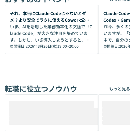
開催前
開催前
それ、本当にClaude Codeじゃないとダ
Claude Co
メ？より安全でラクに使えるCowork公開
Codex・Gem
デモ
いま、AIを活用した業務効率化の文脈で「C
昨今、多くの生
laude Code」が大きな注目を集めていま
いますが、「Code
す。しかし、いざ導入しようとすると、セ
中で、自分のタ
キュリティ面の懸念や権限管理のハードル
開催日:
2026年8月26日(水)19:00
~
20:00
いいのか」を自
開催日:
2026年8
から、気軽に使えないケースも多いのでは
か？ 「なんとなく誰かが良いと言っていた
ないでしょうか。 Coworkは、非エンジニ
から」「SNS
アでも簡単に安全に扱えるよう作られた機
ら」と、周りの
能です。そして実は、日常の業務領域であ
ている方も少な
れば「Coworkで十分にカバーできる」だ
Iのポテンシャル
転職に役立つノウハウ
けでなく、想像以上の範囲まで自動化でき
は、評判ではな
もっと見る
ることは、まだあまり知られていません。
ているAIを選ぶこ
そこで本イベントでは、メルカリで生成AI
もやり取りを重
推進を担当されているハヤカワ五味氏をお
まで文脈を忘れず
迎えし、Coworkを使った業務自動化の実
キストだけでな
際を、公開デモを交えてわかりやすくお伝
うときに一番打率が
えします。 前半のLTでは、ハヤカワ氏より
え、次々と新し
メルカリでの判断基準をもとに「なぜClau
それぞれの本当