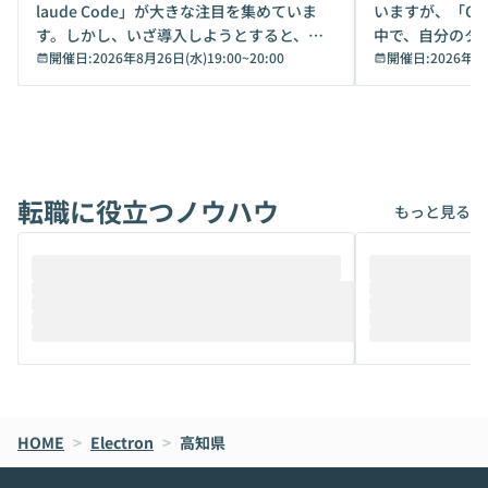
laude Code」が大きな注目を集めていま
いますが、「Code
す。しかし、いざ導入しようとすると、セ
中で、自分のタ
キュリティ面の懸念や権限管理のハードル
開催日:
2026年8月26日(水)19:00
~
20:00
いいのか」を自
開催日:
2026年8
から、気軽に使えないケースも多いのでは
か？ 「なんとなく誰かが良いと言っていた
ないでしょうか。 Coworkは、非エンジニ
から」「SNS
アでも簡単に安全に扱えるよう作られた機
ら」と、周りの
能です。そして実は、日常の業務領域であ
ている方も少な
れば「Coworkで十分にカバーできる」だ
Iのポテンシャル
転職に役立つノウハウ
けでなく、想像以上の範囲まで自動化でき
は、評判ではな
もっと見る
ることは、まだあまり知られていません。
ているAIを選ぶこ
そこで本イベントでは、メルカリで生成AI
もやり取りを重
推進を担当されているハヤカワ五味氏をお
まで文脈を忘れず
迎えし、Coworkを使った業務自動化の実
キストだけでな
際を、公開デモを交えてわかりやすくお伝
うときに一番打率が
えします。 前半のLTでは、ハヤカワ氏より
え、次々と新し
メルカリでの判断基準をもとに「なぜClau
それぞれの本当
de CodeはNGになりがちで、なぜCowork
スクごとに最適
なら安全なのか」を解説いただいた上で、C
すのは至難の業です。 そこで
HOME
oworkの基本的な機能をご紹介いただきま
>
Electron
>
高知県
は、LLMのフ
す。 続く公開デモでは、実際にCoworkを
ント構築の最前