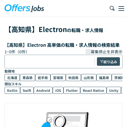
【
高知県
】
Electron
の転職・求人情報
【高知県】Electron 高単価の転職・求人情報の検索結果
1
~
0
件（
0
件）
募集停止を非表示
絞り込み
勤務地
北海道
青森県
岩手県
宮城県
秋田県
山形県
福島県
茨城県
類似スキル
Kotlin
Swift
Android
iOS
Flutter
React Native
Unity
U