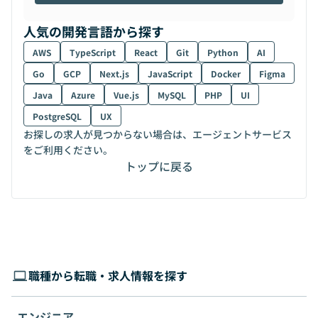
人気の開発言語から探す
AWS
TypeScript
React
Git
Python
AI
Go
GCP
Next.js
JavaScript
Docker
Figma
Java
Azure
Vue.js
MySQL
PHP
UI
PostgreSQL
UX
お探しの求人が見つからない場合は、エージェントサービス
をご利用ください。
トップに戻る
職種から転職・求人情報を探す
エンジニア