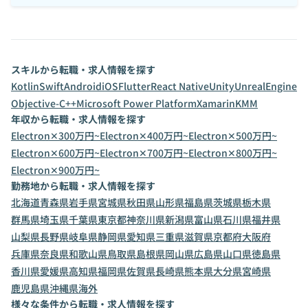
スキルから転職・求人情報を探す
Kotlin
Swift
Android
iOS
Flutter
React Native
Unity
UnrealEngine
Objective-C++
Microsoft Power Platform
Xamarin
KMM
年収から転職・求人情報を探す
Electron✕300万円~
Electron✕400万円~
Electron✕500万円~
Electron✕600万円~
Electron✕700万円~
Electron✕800万円~
Electron✕900万円~
勤務地から転職・求人情報を探す
北海道
青森県
岩手県
宮城県
秋田県
山形県
福島県
茨城県
栃木県
群馬県
埼玉県
千葉県
東京都
神奈川県
新潟県
富山県
石川県
福井県
山梨県
長野県
岐阜県
静岡県
愛知県
三重県
滋賀県
京都府
大阪府
兵庫県
奈良県
和歌山県
鳥取県
島根県
岡山県
広島県
山口県
徳島県
香川県
愛媛県
高知県
福岡県
佐賀県
長崎県
熊本県
大分県
宮崎県
鹿児島県
沖縄県
海外
様々な条件から転職・求人情報を探す