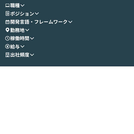
使ってワークフローを構築する様子をお見
社松尾研究所の尾
職種
せいただきます。数分でワークフローが完
e・Codex・G
ポジション
成する手軽さや、Gmail等の外部サービス
分けの考え方を紐
とセキュアに連携できるポイントなど、実
使わなくなった
開発言語・フレームワーク
演を通じて具体的なイメージをお届けしま
らではの視点でお
勤務地
す。 後半のディスカッションでは、セキュ
のAIに絞るべ
稼働時間
リティの考え方や社内導入の進め方など、
迷っている方か
給与
現場目線でさらに深掘りしていきます。
最適化したい方
「自分の業務をAIで自動化してみたいけ
ご参加をお待ち
出社頻度
ど、何から始めればいいかわからない」と
いう方にこそ参加いただきたいイベントで
す。