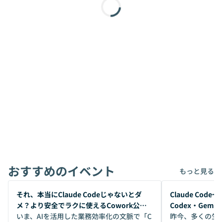
おすすめのイベント
もっと見る
開催前
開催前
それ、本当にClaude Codeじゃないとダ
Claude Co
メ？より安全でラクに使えるCowork公開
Codex・Gem
デモ
いま、AIを活用した業務効率化の文脈で「C
昨今、多くの生