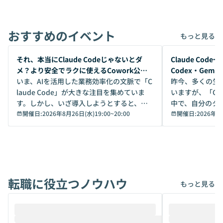
おすすめのイベント
もっと見る
開催前
開催前
それ、本当にClaude Codeじゃないとダ
Claude Co
メ？より安全でラクに使えるCowork公開
Codex・Gem
デモ
いま、AIを活用した業務効率化の文脈で「C
昨今、多くの生
laude Code」が大きな注目を集めていま
いますが、「Code
す。しかし、いざ導入しようとすると、セ
中で、自分のタ
キュリティ面の懸念や権限管理のハードル
開催日:
2026年8月26日(水)19:00
~
20:00
いいのか」を自
開催日:
2026年8
から、気軽に使えないケースも多いのでは
か？ 「なんとなく誰かが良いと言っていた
ないでしょうか。 Coworkは、非エンジニ
から」「SNS
アでも簡単に安全に扱えるよう作られた機
ら」と、周りの
能です。そして実は、日常の業務領域であ
ている方も少な
れば「Coworkで十分にカバーできる」だ
Iのポテンシャル
転職に役立つノウハウ
けでなく、想像以上の範囲まで自動化でき
は、評判ではな
もっと見る
ることは、まだあまり知られていません。
ているAIを選ぶこ
そこで本イベントでは、メルカリで生成AI
もやり取りを重
推進を担当されているハヤカワ五味氏をお
まで文脈を忘れず