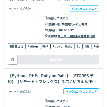
Oを定義し、ユーザーに価値を届ける開発チームSRE
ヘイ株式会社
インフラエンジニア
の求人・案件
相談して決める
雇用形態:
業務委託から正社員
更新日:
2023-12-22
勤務地:
埼玉県
千葉県
東京都
神奈川県
週5日出社
Python
PHP
Ruby on Rails
Go
Git
Ruby
募集停止中
【Python、PHP、Ruby on Rails】【STORES 予
約】【リモート・フレックス】手広くいろんな技術
に携わる｜SaaS拡大フェーズ1→10を経験できる開
ヘイ株式会社
バックエンドエンジニア
発ポジションの求人・案件
相談して決める
雇用形態:
正社員