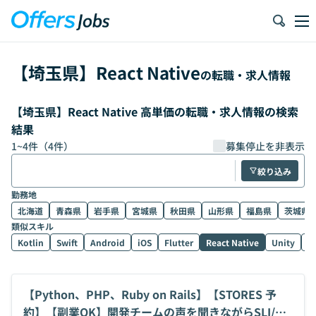
【
埼玉県
】
React Native
の転職・求人情報
【埼玉県】React Native 高単価の転職・求人情報の検索
結果
1
~
4
件（
4
件）
募集停止を非表示
絞り込み
勤務地
北海道
青森県
岩手県
宮城県
秋田県
山形県
福島県
茨城県
類似スキル
Kotlin
Swift
Android
iOS
Flutter
React Native
Unity
U
【Python、PHP、Ruby on Rails】【STORES 予
約】【副業OK】開発チームの声を聞きながらSLI/SL