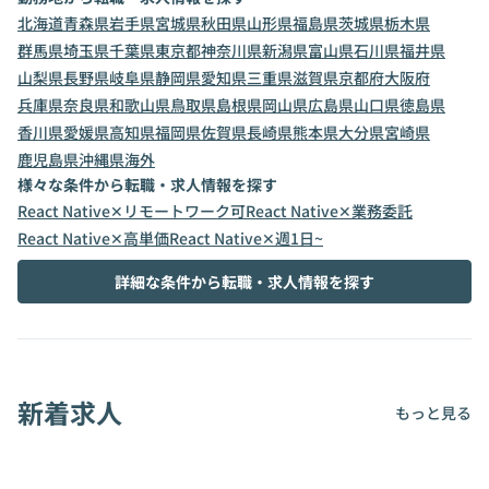
北海道
青森県
岩手県
宮城県
秋田県
山形県
福島県
茨城県
栃木県
群馬県
埼玉県
千葉県
東京都
神奈川県
新潟県
富山県
石川県
福井県
山梨県
長野県
岐阜県
静岡県
愛知県
三重県
滋賀県
京都府
大阪府
兵庫県
奈良県
和歌山県
鳥取県
島根県
岡山県
広島県
山口県
徳島県
香川県
愛媛県
高知県
福岡県
佐賀県
長崎県
熊本県
大分県
宮崎県
鹿児島県
沖縄県
海外
様々な条件から転職・求人情報を探す
React Native✕リモートワーク可
React Native✕業務委託
React Native✕高単価
React Native✕週1日~
詳細な条件から転職・求人情報を探す
新着求人
もっと見る