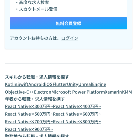
・高度な求人検索
・スカウトメール受信
無料会員登録
アカウントお持ちの方は、
ログイン
スキルから転職・求人情報を探す
Kotlin
Swift
Android
iOS
Flutter
Unity
UnrealEngine
Objective-C++
Electron
Microsoft Power Platform
Xamarin
KMM
年収から転職・求人情報を探す
React Native✕300万円~
React Native✕400万円~
React Native✕500万円~
React Native✕600万円~
React Native✕700万円~
React Native✕800万円~
React Native✕900万円~
勤務地から転職・求人情報を探す