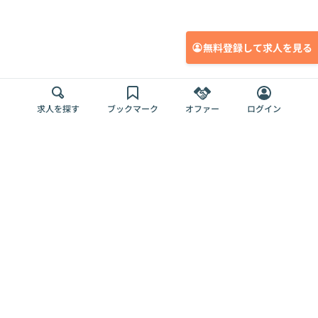
無料登録して求人を見る
求人を探す
ブックマーク
オファー
ログイン
メディア
サービス
キャリアアップ
採用担当者さま
各種媒体
を目指す
トップページ
Offers AI
Offers
ログイン
利用規約
新規登録・ロ
RPO
Magazine
プライバシー
グイン
Offers HR
予算型リテー
ポリシー
案件を探す
Magazine
導入事例
ナー
外部送信ツー
Offers 職務経
Offers デジタ
ルの一覧
歴
ル人材総研