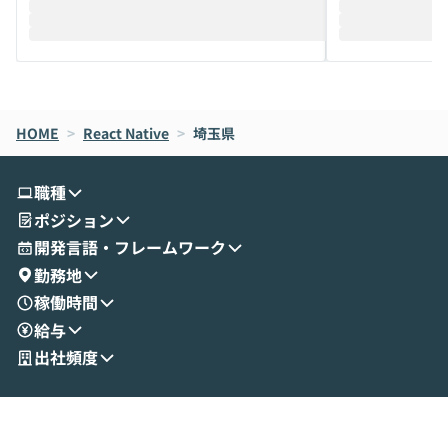
迎えし、Coworkを使った業務自動化の実
キストだけでな
際を、公開デモを交えてわかりやすくお伝
うときに一番打率が
えします。 前半のLTでは、ハヤカワ氏より
え、次々と新し
メルカリでの判断基準をもとに「なぜClau
それぞれの本当
de CodeはNGになりがちで、なぜCowork
スクごとに最適
なら安全なのか」を解説いただいた上で、C
すのは至難の業です。 そこで
HOME
oworkの基本的な機能をご紹介いただきま
>
React Native
>
埼玉県
は、LLMのフ
す。 続く公開デモでは、実際にCoworkを
ント構築の最前
使ってワークフローを構築する様子をお見
社松尾研究所の尾
職種
せいただきます。数分でワークフローが完
e・Codex・G
ポジション
成する手軽さや、Gmail等の外部サービス
分けの考え方を紐
とセキュアに連携できるポイントなど、実
使わなくなった
開発言語・フレームワーク
演を通じて具体的なイメージをお届けしま
らではの視点でお
勤務地
す。 後半のディスカッションでは、セキュ
のAIに絞るべ
稼働時間
リティの考え方や社内導入の進め方など、
迷っている方か
給与
現場目線でさらに深掘りしていきます。
最適化したい方
「自分の業務をAIで自動化してみたいけ
ご参加をお待ち
出社頻度
ど、何から始めればいいかわからない」と
いう方にこそ参加いただきたいイベントで
す。