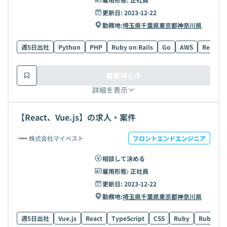
更新日:
2023-12-22
勤務地:
埼玉県
千葉県
東京都
神奈川県
週5日出社
Python
PHP
Ruby on Rails
Go
AWS
React
募集停止中
詳細を表示
【React、Vue.js】の求人・案件
株式会社マイベスト
フロントエンドエンジニア
相談して決める
雇用形態:
正社員
更新日:
2023-12-22
勤務地:
埼玉県
千葉県
東京都
神奈川県
週5日出社
Vue.js
React
TypeScript
CSS
Ruby
Ruby on 