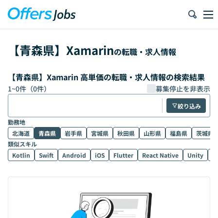
【
青森県
】
Xamarin
の転職・求人情報
【青森県】Xamarin 高単価の転職・求人情報の検索結果
1
~
0
件（
0
件）
募集停止を非表示
絞り込み
勤務地
北海道
青森県
岩手県
宮城県
秋田県
山形県
福島県
茨城県
類似スキル
Kotlin
Swift
Android
iOS
Flutter
React Native
Unity
U