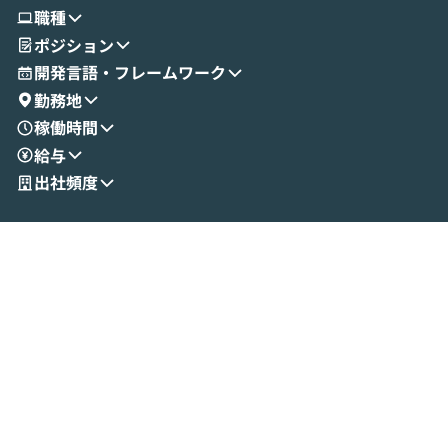
使ってワークフローを構築する様子をお見
社松尾研究所の尾
職種
せいただきます。数分でワークフローが完
e・Codex・G
ポジション
成する手軽さや、Gmail等の外部サービス
分けの考え方を紐
とセキュアに連携できるポイントなど、実
使わなくなった
開発言語・フレームワーク
演を通じて具体的なイメージをお届けしま
らではの視点でお
勤務地
す。 後半のディスカッションでは、セキュ
のAIに絞るべ
稼働時間
リティの考え方や社内導入の進め方など、
迷っている方か
給与
現場目線でさらに深掘りしていきます。
最適化したい方
「自分の業務をAIで自動化してみたいけ
ご参加をお待ち
出社頻度
ど、何から始めればいいかわからない」と
いう方にこそ参加いただきたいイベントで
す。