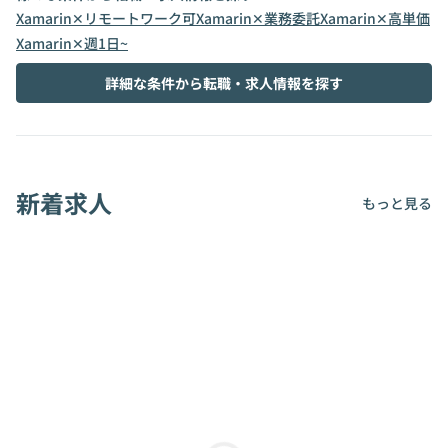
Xamarin✕リモートワーク可
Xamarin✕業務委託
Xamarin✕高単価
Xamarin✕週1日~
詳細な条件から転職・求人情報を探す
新着求人
もっと見る