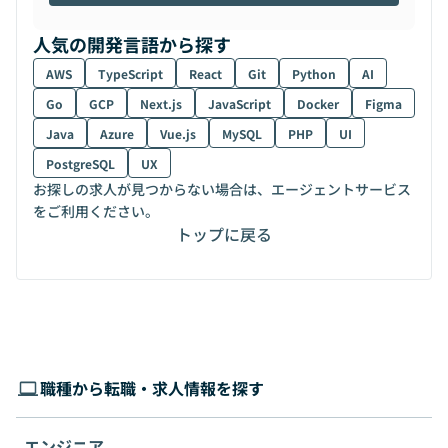
人気の開発言語から探す
AWS
TypeScript
React
Git
Python
AI
Go
GCP
Next.js
JavaScript
Docker
Figma
Java
Azure
Vue.js
MySQL
PHP
UI
PostgreSQL
UX
お探しの求人が見つからない場合は、エージェントサービス
をご利用ください。
トップに戻る
職種から転職・求人情報を探す
エンジニア