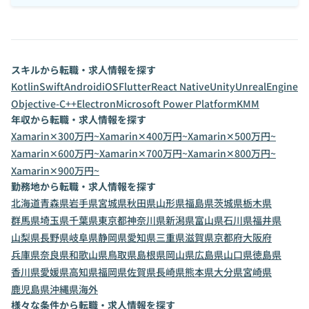
スキルから転職・求人情報を探す
Kotlin
Swift
Android
iOS
Flutter
React Native
Unity
UnrealEngine
Objective-C++
Electron
Microsoft Power Platform
KMM
年収から転職・求人情報を探す
Xamarin✕300万円~
Xamarin✕400万円~
Xamarin✕500万円~
Xamarin✕600万円~
Xamarin✕700万円~
Xamarin✕800万円~
Xamarin✕900万円~
勤務地から転職・求人情報を探す
北海道
青森県
岩手県
宮城県
秋田県
山形県
福島県
茨城県
栃木県
群馬県
埼玉県
千葉県
東京都
神奈川県
新潟県
富山県
石川県
福井県
山梨県
長野県
岐阜県
静岡県
愛知県
三重県
滋賀県
京都府
大阪府
兵庫県
奈良県
和歌山県
鳥取県
島根県
岡山県
広島県
山口県
徳島県
香川県
愛媛県
高知県
福岡県
佐賀県
長崎県
熊本県
大分県
宮崎県
鹿児島県
沖縄県
海外
様々な条件から転職・求人情報を探す