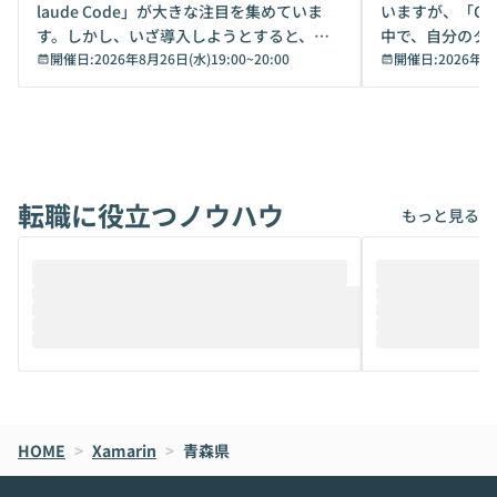
laude Code」が大きな注目を集めていま
いますが、「Code
す。しかし、いざ導入しようとすると、セ
中で、自分のタ
キュリティ面の懸念や権限管理のハードル
開催日:
2026年8月26日(水)19:00
~
20:00
いいのか」を自
開催日:
2026年8
から、気軽に使えないケースも多いのでは
か？ 「なんとなく誰かが良いと言っていた
ないでしょうか。 Coworkは、非エンジニ
から」「SNS
アでも簡単に安全に扱えるよう作られた機
ら」と、周りの
能です。そして実は、日常の業務領域であ
ている方も少な
れば「Coworkで十分にカバーできる」だ
Iのポテンシャル
転職に役立つノウハウ
けでなく、想像以上の範囲まで自動化でき
は、評判ではな
もっと見る
ることは、まだあまり知られていません。
ているAIを選ぶこ
そこで本イベントでは、メルカリで生成AI
もやり取りを重
推進を担当されているハヤカワ五味氏をお
まで文脈を忘れず
迎えし、Coworkを使った業務自動化の実
キストだけでな
際を、公開デモを交えてわかりやすくお伝
うときに一番打率が
えします。 前半のLTでは、ハヤカワ氏より
え、次々と新し
メルカリでの判断基準をもとに「なぜClau
それぞれの本当
de CodeはNGになりがちで、なぜCowork
スクごとに最適
なら安全なのか」を解説いただいた上で、C
すのは至難の業です。 そこで
HOME
oworkの基本的な機能をご紹介いただきま
>
Xamarin
>
青森県
は、LLMのフ
す。 続く公開デモでは、実際にCoworkを
ント構築の最前