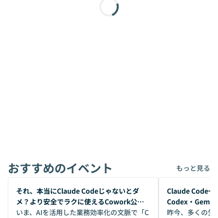
おすすめのイベント
もっと見る
開催前
開催前
それ、本当にClaude Codeじゃないとダ
Claude Co
メ？より安全でラクに使えるCowork公開
Codex・Gem
デモ
いま、AIを活用した業務効率化の文脈で「C
昨今、多くの生