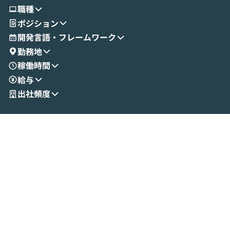
使ってワークフローを構築する様子をお見
社松尾研究所の尾
職種
せいただきます。数分でワークフローが完
e・Codex・G
ポジション
成する手軽さや、Gmail等の外部サービス
分けの考え方を紐
とセキュアに連携できるポイントなど、実
使わなくなった
開発言語・フレームワーク
演を通じて具体的なイメージをお届けしま
らではの視点でお
勤務地
す。 後半のディスカッションでは、セキュ
のAIに絞るべ
稼働時間
リティの考え方や社内導入の進め方など、
迷っている方か
給与
現場目線でさらに深掘りしていきます。
最適化したい方
「自分の業務をAIで自動化してみたいけ
ご参加をお待ち
出社頻度
ど、何から始めればいいかわからない」と
いう方にこそ参加いただきたいイベントで
す。