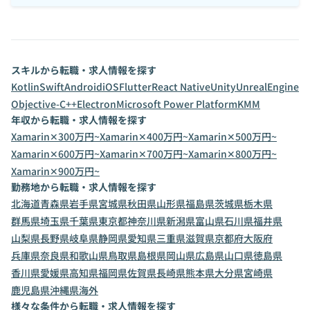
スキルから転職・求人情報を探す
Kotlin
Swift
Android
iOS
Flutter
React Native
Unity
UnrealEngine
Objective-C++
Electron
Microsoft Power Platform
KMM
年収から転職・求人情報を探す
Xamarin✕300万円~
Xamarin✕400万円~
Xamarin✕500万円~
Xamarin✕600万円~
Xamarin✕700万円~
Xamarin✕800万円~
Xamarin✕900万円~
勤務地から転職・求人情報を探す
北海道
青森県
岩手県
宮城県
秋田県
山形県
福島県
茨城県
栃木県
群馬県
埼玉県
千葉県
東京都
神奈川県
新潟県
富山県
石川県
福井県
山梨県
長野県
岐阜県
静岡県
愛知県
三重県
滋賀県
京都府
大阪府
兵庫県
奈良県
和歌山県
鳥取県
島根県
岡山県
広島県
山口県
徳島県
香川県
愛媛県
高知県
福岡県
佐賀県
長崎県
熊本県
大分県
宮崎県
鹿児島県
沖縄県
海外
様々な条件から転職・求人情報を探す