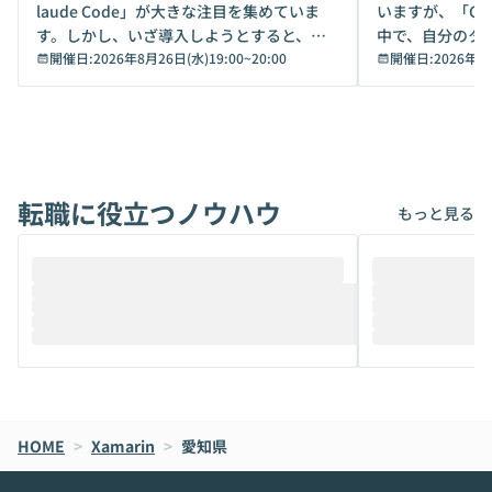
laude Code」が大きな注目を集めていま
いますが、「Code
す。しかし、いざ導入しようとすると、セ
中で、自分のタ
キュリティ面の懸念や権限管理のハードル
開催日:
2026年8月26日(水)19:00
~
20:00
いいのか」を自
開催日:
2026年8
から、気軽に使えないケースも多いのでは
か？ 「なんとなく誰かが良いと言っていた
ないでしょうか。 Coworkは、非エンジニ
から」「SNS
アでも簡単に安全に扱えるよう作られた機
ら」と、周りの
能です。そして実は、日常の業務領域であ
ている方も少な
れば「Coworkで十分にカバーできる」だ
Iのポテンシャル
転職に役立つノウハウ
けでなく、想像以上の範囲まで自動化でき
は、評判ではな
もっと見る
ることは、まだあまり知られていません。
ているAIを選ぶこ
そこで本イベントでは、メルカリで生成AI
もやり取りを重
推進を担当されているハヤカワ五味氏をお
まで文脈を忘れず
迎えし、Coworkを使った業務自動化の実
キストだけでな
際を、公開デモを交えてわかりやすくお伝
うときに一番打率が
えします。 前半のLTでは、ハヤカワ氏より
え、次々と新し
メルカリでの判断基準をもとに「なぜClau
それぞれの本当
de CodeはNGになりがちで、なぜCowork
スクごとに最適
なら安全なのか」を解説いただいた上で、C
すのは至難の業です。 そこで
HOME
oworkの基本的な機能をご紹介いただきま
>
Xamarin
>
愛知県
は、LLMのフ
す。 続く公開デモでは、実際にCoworkを
ント構築の最前