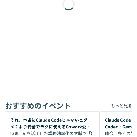
おすすめのイベント
もっと見る
開催前
開催前
それ、本当にClaude Codeじゃないとダ
Claude Co
メ？より安全でラクに使えるCowork公開
Codex・Gem
デモ
いま、AIを活用した業務効率化の文脈で「C
昨今、多くの生