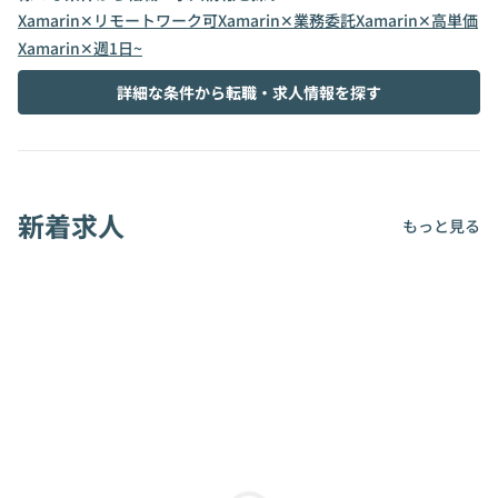
Xamarin✕リモートワーク可
Xamarin✕業務委託
Xamarin✕高単価
Xamarin✕週1日~
詳細な条件から転職・求人情報を探す
新着求人
もっと見る