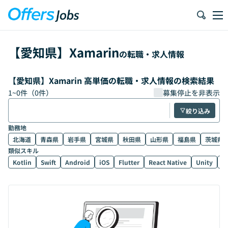
【
愛知県
】
Xamarin
の転職・求人情報
【愛知県】Xamarin 高単価の転職・求人情報の検索結果
1
~
0
件（
0
件）
募集停止を非表示
絞り込み
勤務地
北海道
青森県
岩手県
宮城県
秋田県
山形県
福島県
茨城県
類似スキル
Kotlin
Swift
Android
iOS
Flutter
React Native
Unity
U