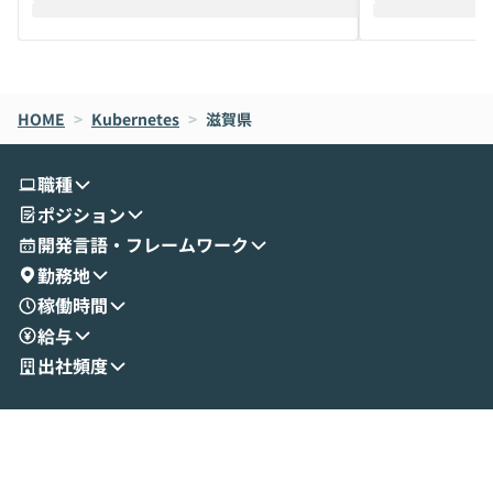
えします。 前半のLTでは、ハヤカワ氏より
え、次々と新し
メルカリでの判断基準をもとに「なぜClau
それぞれの本当
de CodeはNGになりがちで、なぜCowork
スクごとに最適
なら安全なのか」を解説いただいた上で、C
すのは至難の業です。 そこで
HOME
oworkの基本的な機能をご紹介いただきま
>
Kubernetes
>
滋賀県
は、LLMのフ
す。 続く公開デモでは、実際にCoworkを
ント構築の最前
使ってワークフローを構築する様子をお見
社松尾研究所の尾
職種
せいただきます。数分でワークフローが完
e・Codex・G
ポジション
成する手軽さや、Gmail等の外部サービス
分けの考え方を紐
とセキュアに連携できるポイントなど、実
使わなくなった
開発言語・フレームワーク
演を通じて具体的なイメージをお届けしま
らではの視点でお
勤務地
す。 後半のディスカッションでは、セキュ
のAIに絞るべ
稼働時間
リティの考え方や社内導入の進め方など、
迷っている方か
給与
現場目線でさらに深掘りしていきます。
最適化したい方
「自分の業務をAIで自動化してみたいけ
ご参加をお待ち
出社頻度
ど、何から始めればいいかわからない」と
いう方にこそ参加いただきたいイベントで
す。