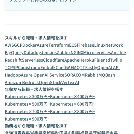
スキルから転職・求人情報を探す
AWS
GCP
Docker
Azure
Terraform
ECS
Firebase
Linux
Network
BigQuery
Datadog
Jenkins
Zabbix
NGINX
Microservices
Ansible
Redshift
Serverless
Cloudflare
Apache
Heroku
Fluentd
Twilio
TCP/IP
Capistrano
Embulk
Chef
GAE
MQTT
Fastly
OpenAI API
Hadoop
Azure OpenAI Service
SORACOM
RabbitMQ
Bash
Amazon Bedrock
OpenStack
Vertex AI
年収から転職・求人情報を探す
Kubernetes✕300万円~
Kubernetes✕400万円~
Kubernetes✕500万円~
Kubernetes✕600万円~
Kubernetes✕700万円~
Kubernetes✕800万円~
Kubernetes✕900万円~
勤務地から転職・求人情報を探す
北海道
青森県
岩手県
宮城県
秋田県
山形県
福島県
茨城県
栃木県