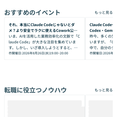
おすすめのイベント
もっと見る
開催前
開催前
それ、本当にClaude Codeじゃないとダ
Claude Co
メ？より安全でラクに使えるCowork公開
Codex・Gem
デモ
いま、AIを活用した業務効率化の文脈で「C
昨今、多くの生
laude Code」が大きな注目を集めていま
いますが、「Code
す。しかし、いざ導入しようとすると、セ
中で、自分のタ
キュリティ面の懸念や権限管理のハードル
開催日:
2026年8月26日(水)19:00
~
20:00
いいのか」を自
開催日:
2026年8
から、気軽に使えないケースも多いのでは
か？ 「なんとなく誰かが良いと言っていた
ないでしょうか。 Coworkは、非エンジニ
から」「SNS
アでも簡単に安全に扱えるよう作られた機
ら」と、周りの
能です。そして実は、日常の業務領域であ
ている方も少な
れば「Coworkで十分にカバーできる」だ
Iのポテンシャル
転職に役立つノウハウ
けでなく、想像以上の範囲まで自動化でき
は、評判ではな
もっと見る
ることは、まだあまり知られていません。
ているAIを選ぶこ
そこで本イベントでは、メルカリで生成AI
もやり取りを重
推進を担当されているハヤカワ五味氏をお
まで文脈を忘れず
迎えし、Coworkを使った業務自動化の実
キストだけでな
際を、公開デモを交えてわかりやすくお伝
うときに一番打率が