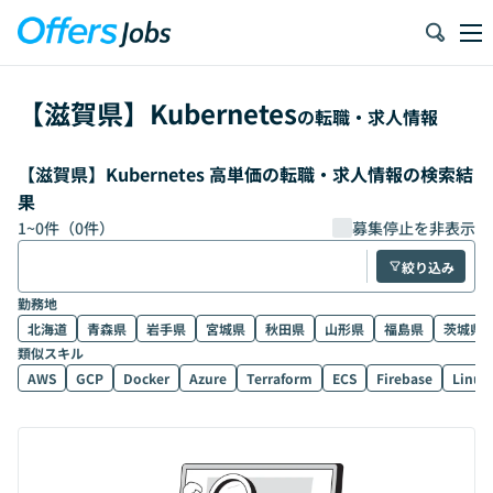
【
滋賀県
】
Kubernetes
の転職・求人情報
【滋賀県】Kubernetes 高単価の転職・求人情報の検索結
果
1
~
0
件（
0
件）
募集停止を非表示
絞り込み
勤務地
北海道
青森県
岩手県
宮城県
秋田県
山形県
福島県
茨城県
類似スキル
AWS
GCP
Docker
Azure
Terraform
ECS
Firebase
Linux