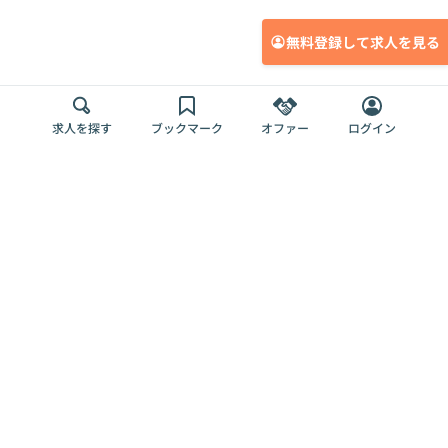
無料登録して求人を見る
求人を探す
ブックマーク
オファー
ログイン
メディア
サービス
キャリアアップ
採用担当者さま
各種媒体
を目指す
トップページ
Offers AI
Offers
ログイン
利用規約
新規登録・ロ
RPO
Magazine
プライバシー
グイン
Offers HR
予算型リテー
ポリシー
案件を探す
Magazine
導入事例
ナー
外部送信ツー
Offers 職務経
Offers デジタ
ルの一覧
歴
ル人材総研
お役立ち
人事AIコンサ
Offers AI
資料
ルティング