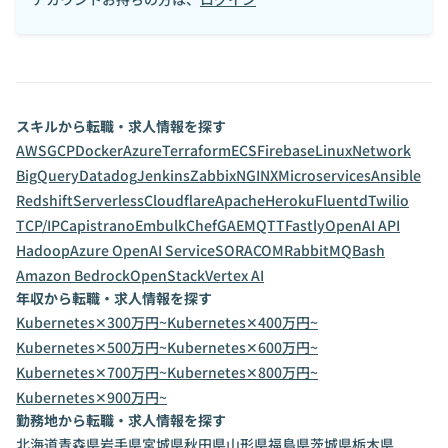
スキルから転職・求人情報を探す
AWS
GCP
Docker
Azure
Terraform
ECS
Firebase
Linux
Network
BigQuery
Datadog
Jenkins
Zabbix
NGINX
Microservices
Ansible
Redshift
Serverless
Cloudflare
Apache
Heroku
Fluentd
Twilio
TCP/IP
Capistrano
Embulk
Chef
GAE
MQTT
Fastly
OpenAI API
Hadoop
Azure OpenAI Service
SORACOM
RabbitMQ
Bash
Amazon Bedrock
OpenStack
Vertex AI
年収から転職・求人情報を探す
Kubernetes✕300万円~
Kubernetes✕400万円~
Kubernetes✕500万円~
Kubernetes✕600万円~
Kubernetes✕700万円~
Kubernetes✕800万円~
Kubernetes✕900万円~
勤務地から転職・求人情報を探す
北海道
青森県
岩手県
宮城県
秋田県
山形県
福島県
茨城県
栃木県