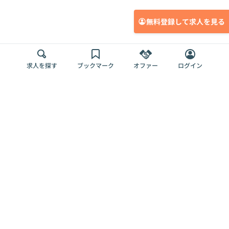
無料登録して求人を見る
求人を探す
ブックマーク
オファー
ログイン
メディア
サービス
キャリアアップ
採用担当者さま
各種媒体
を目指す
トップページ
Offers AI
Offers
ログイン
利用規約
新規登録・ロ
RPO
Magazine
プライバシー
グイン
Offers HR
予算型リテー
ポリシー
案件を探す
Magazine
導入事例
ナー
外部送信ツー
Offers 職務経
Offers デジタ
ルの一覧
歴
ル人材総研
お役立ち
人事AIコンサ
Offers AI
資料
ルティング