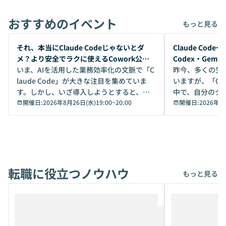
おすすめのイベント
もっと見る
開催前
開催前
それ、本当にClaude Codeじゃないとダ
Claude Co
メ？より安全でラクに使えるCowork公開
Codex・Gem
デモ
いま、AIを活用した業務効率化の文脈で「C
昨今、多くの生
laude Code」が大きな注目を集めていま
いますが、「Code
す。しかし、いざ導入しようとすると、セ
中で、自分のタ
キュリティ面の懸念や権限管理のハードル
開催日:
2026年8月26日(水)19:00
~
20:00
いいのか」を自
開催日:
2026年8
から、気軽に使えないケースも多いのでは
か？ 「なんとなく誰かが良いと言っていた
ないでしょうか。 Coworkは、非エンジニ
から」「SNS
アでも簡単に安全に扱えるよう作られた機
ら」と、周りの
能です。そして実は、日常の業務領域であ
ている方も少な
れば「Coworkで十分にカバーできる」だ
Iのポテンシャル
転職に役立つノウハウ
けでなく、想像以上の範囲まで自動化でき
は、評判ではな
もっと見る
ることは、まだあまり知られていません。
ているAIを選ぶこ
そこで本イベントでは、メルカリで生成AI
もやり取りを重
推進を担当されているハヤカワ五味氏をお
まで文脈を忘れず
迎えし、Coworkを使った業務自動化の実
キストだけでな
際を、公開デモを交えてわかりやすくお伝
うときに一番打率が