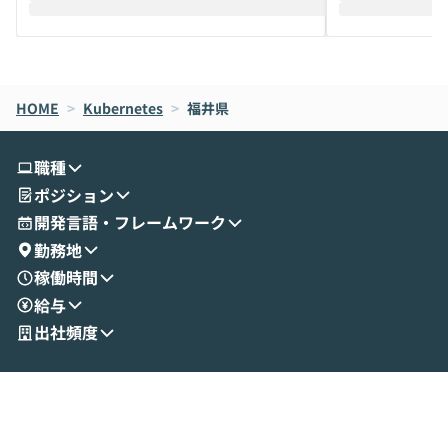
えします。 前半のLTでは、ハヤカワ氏より
え、次々と新し
メルカリでの判断基準をもとに「なぜClau
それぞれの本当
de CodeはNGになりがちで、なぜCowork
スクごとに最適
なら安全なのか」を解説いただいた上で、C
すのは至難の業です。 そこで
HOME
oworkの基本的な機能をご紹介いただきま
>
Kubernetes
>
福井県
は、LLMのフ
す。 続く公開デモでは、実際にCoworkを
ント構築の最前
使ってワークフローを構築する様子をお見
社松尾研究所の尾
職種
せいただきます。数分でワークフローが完
e・Codex・G
ポジション
成する手軽さや、Gmail等の外部サービス
分けの考え方を紐
とセキュアに連携できるポイントなど、実
使わなくなった
開発言語・フレームワーク
演を通じて具体的なイメージをお届けしま
らではの視点でお
勤務地
す。 後半のディスカッションでは、セキュ
のAIに絞るべ
稼働時間
リティの考え方や社内導入の進め方など、
迷っている方か
給与
現場目線でさらに深掘りしていきます。
最適化したい方
「自分の業務をAIで自動化してみたいけ
ご参加をお待ち
出社頻度
ど、何から始めればいいかわからない」と
いう方にこそ参加いただきたいイベントで
す。