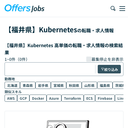
【
福井県
】
Kubernetes
の転職・求人情報
【福井県】Kubernetes 高単価の転職・求人情報の検索結
果
1
~
0
件（
0
件）
募集停止を非表示
絞り込み
勤務地
北海道
青森県
岩手県
宮城県
秋田県
山形県
福島県
茨城県
類似スキル
AWS
GCP
Docker
Azure
Terraform
ECS
Firebase
Linux