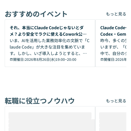
おすすめのイベント
もっと見る
開催前
開催前
それ、本当にClaude Codeじゃないとダ
Claude Co
メ？より安全でラクに使えるCowork公開
Codex・Gem
デモ
いま、AIを活用した業務効率化の文脈で「C
昨今、多くの生
laude Code」が大きな注目を集めていま
いますが、「Code
す。しかし、いざ導入しようとすると、セ
中で、自分のタ
キュリティ面の懸念や権限管理のハードル
開催日:
2026年8月26日(水)19:00
~
20:00
いいのか」を自
開催日:
2026年8
から、気軽に使えないケースも多いのでは
か？ 「なんとなく誰かが良いと言っていた
ないでしょうか。 Coworkは、非エンジニ
から」「SNS
アでも簡単に安全に扱えるよう作られた機
ら」と、周りの
能です。そして実は、日常の業務領域であ
ている方も少な
れば「Coworkで十分にカバーできる」だ
Iのポテンシャル
転職に役立つノウハウ
けでなく、想像以上の範囲まで自動化でき
は、評判ではな
もっと見る
ることは、まだあまり知られていません。
ているAIを選ぶこ
そこで本イベントでは、メルカリで生成AI
もやり取りを重
推進を担当されているハヤカワ五味氏をお
まで文脈を忘れず
迎えし、Coworkを使った業務自動化の実
キストだけでな
際を、公開デモを交えてわかりやすくお伝
うときに一番打率が