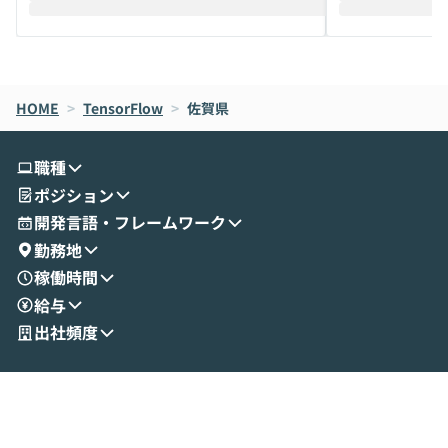
えします。 前半のLTでは、ハヤカワ氏より
え、次々と新し
メルカリでの判断基準をもとに「なぜClau
それぞれの本当
de CodeはNGになりがちで、なぜCowork
スクごとに最適
なら安全なのか」を解説いただいた上で、C
すのは至難の業です。 そこで
HOME
oworkの基本的な機能をご紹介いただきま
>
TensorFlow
>
佐賀県
は、LLMのフ
す。 続く公開デモでは、実際にCoworkを
ント構築の最前
使ってワークフローを構築する様子をお見
社松尾研究所の尾
職種
せいただきます。数分でワークフローが完
e・Codex・G
ポジション
成する手軽さや、Gmail等の外部サービス
分けの考え方を紐
とセキュアに連携できるポイントなど、実
使わなくなった
開発言語・フレームワーク
演を通じて具体的なイメージをお届けしま
らではの視点でお
勤務地
す。 後半のディスカッションでは、セキュ
のAIに絞るべ
稼働時間
リティの考え方や社内導入の進め方など、
迷っている方か
給与
現場目線でさらに深掘りしていきます。
最適化したい方
「自分の業務をAIで自動化してみたいけ
ご参加をお待ち
出社頻度
ど、何から始めればいいかわからない」と
いう方にこそ参加いただきたいイベントで
す。