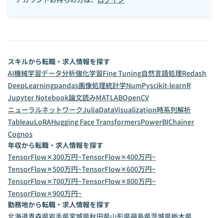
スキルから転職・求人情報を探す
AI
機械学習
データ分析
強化学習
Fine Tuning
自然言語処理
Redash
DeepLearning
pandas
画像処理
統計学
NumPy
scikit-learn
R
Jupyter Notebook
論文読み
MATLAB
OpenCV
ニューラルネットワーク
Julia
DataVisualization
時系列解析
Tableau
LoRA
Hugging Face Transformers
PowerBI
Chainer
Cognos
年収から転職・求人情報を探す
TensorFlow✕300万円~
TensorFlow✕400万円~
TensorFlow✕500万円~
TensorFlow✕600万円~
TensorFlow✕700万円~
TensorFlow✕800万円~
TensorFlow✕900万円~
勤務地から転職・求人情報を探す
北海道
青森県
岩手県
宮城県
秋田県
山形県
福島県
茨城県
栃木県