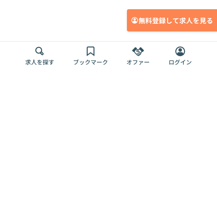
無料登録して求人を見る
求人を探す
ブックマーク
オファー
ログイン
メディア
サービス
キャリアアップ
採用担当者さま
各種媒体
を目指す
トップページ
Offers AI
Offers
ログイン
利用規約
新規登録・ロ
RPO
Magazine
プライバシー
グイン
Offers HR
予算型リテー
ポリシー
案件を探す
Magazine
導入事例
ナー
外部送信ツー
Offers 職務経
Offers デジタ
ルの一覧
歴
ル人材総研
お役立ち
人事AIコンサ
Offers AI
資料
ルティング