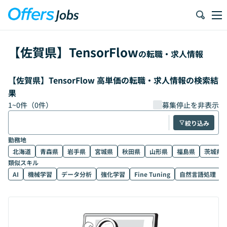
【
佐賀県
】
TensorFlow
の転職・求人情報
【佐賀県】TensorFlow 高単価の転職・求人情報の検索結
果
1
~
0
件（
0
件）
募集停止を非表示
絞り込み
勤務地
北海道
青森県
岩手県
宮城県
秋田県
山形県
福島県
茨城県
類似スキル
AI
機械学習
データ分析
強化学習
Fine Tuning
自然言語処理