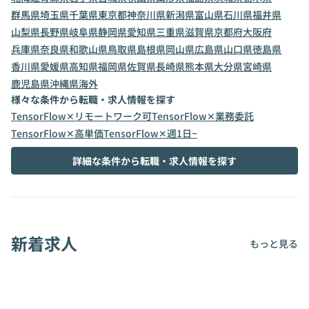
群馬県
埼玉県
千葉県
東京都
神奈川県
新潟県
富山県
石川県
福井県
山梨県
長野県
岐阜県
静岡県
愛知県
三重県
滋賀県
京都府
大阪府
兵庫県
奈良県
和歌山県
鳥取県
島根県
岡山県
広島県
山口県
徳島県
香川県
愛媛県
高知県
福岡県
佐賀県
長崎県
熊本県
大分県
宮崎県
鹿児島県
沖縄県
海外
様々な条件から転職・求人情報を探す
TensorFlow✕リモートワーク可
TensorFlow✕業務委託
TensorFlow✕高単価
TensorFlow✕週1日~
詳細な条件から転職・求人情報を探す
新着求人
もっと見る