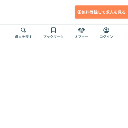
無料登録して求人を見る
求人を探す
ブックマーク
オファー
ログイン
メディア
サービス
キャリアアップ
採用担当者さま
各種媒体
を目指す
トップページ
Offers AI
Offers
ログイン
利用規約
新規登録・ロ
RPO
Magazine
プライバシー
グイン
Offers HR
予算型リテー
ポリシー
案件を探す
Magazine
導入事例
ナー
外部送信ツー
Offers 職務経
Offers デジタ
ルの一覧
歴
ル人材総研
お役立ち
人事AIコンサ
Offers AI
資料
ルティング