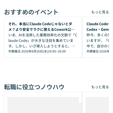
おすすめのイベント
もっと見る
開催前
開催前
それ、本当にClaude Codeじゃないとダ
Claude Co
メ？より安全でラクに使えるCowork公開
Codex・Gem
デモ
いま、AIを活用した業務効率化の文脈で「C
昨今、多くの生
laude Code」が大きな注目を集めていま
いますが、「Code
す。しかし、いざ導入しようとすると、セ
中で、自分のタ
キュリティ面の懸念や権限管理のハードル
開催日:
2026年8月26日(水)19:00
~
20:00
いいのか」を自
開催日:
2026年8
から、気軽に使えないケースも多いのでは
か？ 「なんとなく誰かが良いと言っていた
ないでしょうか。 Coworkは、非エンジニ
から」「SNS
アでも簡単に安全に扱えるよう作られた機
ら」と、周りの
能です。そして実は、日常の業務領域であ
ている方も少な
れば「Coworkで十分にカバーできる」だ
Iのポテンシャル
転職に役立つノウハウ
けでなく、想像以上の範囲まで自動化でき
は、評判ではな
もっと見る
ることは、まだあまり知られていません。
ているAIを選ぶこ
そこで本イベントでは、メルカリで生成AI
もやり取りを重
推進を担当されているハヤカワ五味氏をお
まで文脈を忘れず
迎えし、Coworkを使った業務自動化の実
キストだけでな
際を、公開デモを交えてわかりやすくお伝
うときに一番打率が