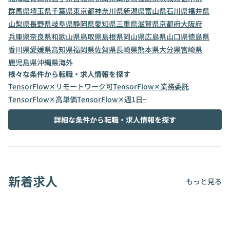
群馬県
埼玉県
千葉県
東京都
神奈川県
新潟県
富山県
石川県
福井県
山梨県
長野県
岐阜県
静岡県
愛知県
三重県
滋賀県
京都府
大阪府
兵庫県
奈良県
和歌山県
鳥取県
島根県
岡山県
広島県
山口県
徳島県
香川県
愛媛県
高知県
福岡県
佐賀県
長崎県
熊本県
大分県
宮崎県
鹿児島県
沖縄県
海外
様々な条件から転職・求人情報を探す
TensorFlow✕リモートワーク可
TensorFlow✕業務委託
TensorFlow✕高単価
TensorFlow✕週1日~
詳細な条件から転職・求人情報を探す
新着求人
もっと見る