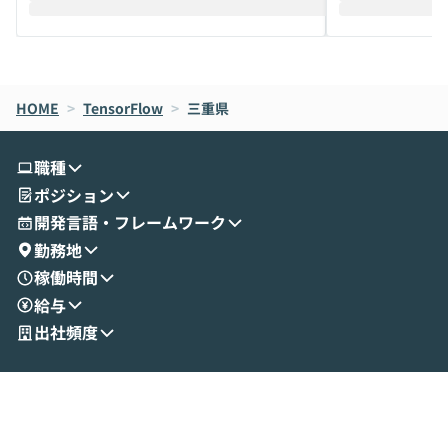
えします。 前半のLTでは、ハヤカワ氏より
え、次々と新し
メルカリでの判断基準をもとに「なぜClau
それぞれの本当
de CodeはNGになりがちで、なぜCowork
スクごとに最適
なら安全なのか」を解説いただいた上で、C
すのは至難の業です。 そこで
HOME
oworkの基本的な機能をご紹介いただきま
>
TensorFlow
>
三重県
は、LLMのフ
す。 続く公開デモでは、実際にCoworkを
ント構築の最前
使ってワークフローを構築する様子をお見
社松尾研究所の尾
職種
せいただきます。数分でワークフローが完
e・Codex・G
ポジション
成する手軽さや、Gmail等の外部サービス
分けの考え方を紐
とセキュアに連携できるポイントなど、実
使わなくなった
開発言語・フレームワーク
演を通じて具体的なイメージをお届けしま
らではの視点でお
勤務地
す。 後半のディスカッションでは、セキュ
のAIに絞るべ
稼働時間
リティの考え方や社内導入の進め方など、
迷っている方か
給与
現場目線でさらに深掘りしていきます。
最適化したい方
「自分の業務をAIで自動化してみたいけ
ご参加をお待ち
出社頻度
ど、何から始めればいいかわからない」と
いう方にこそ参加いただきたいイベントで
す。