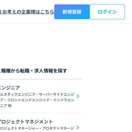
をお考えの企業様はこちら
新規登録
ログイン
職種から転職・求人情報を探す
エンジニア
都
神奈川県
新潟県
富山県
石川県
福井県
山梨県
長野県
岐阜
ルスタックエンジニア・サーバーサイドエンジ
ア・フロントエンドエンジニア・インフラエン
ブロックチェーン
ChatGPT
Gemini
GoogleSpreadSheet
Unix
C
ニア
他
プロジェクトマネジメント
ロジェクトマネージャー・プロダクトマネージ