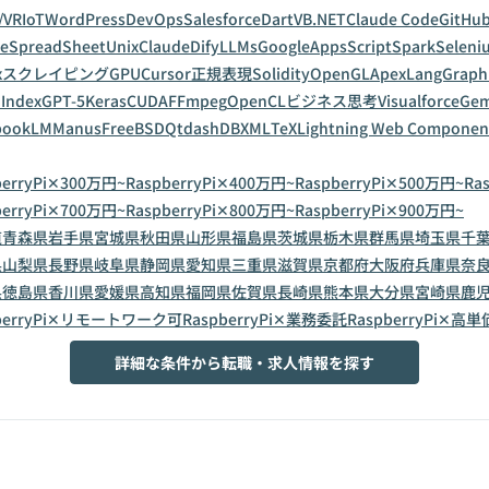
/VR
IoT
WordPress
DevOps
Salesforce
Dart
VB.NET
Claude Code
GitHub
leSpreadSheet
Unix
Claude
Dify
LLMs
GoogleAppsScript
Spark
Seleni
x
スクレイピング
GPU
Cursor
正規表現
Solidity
OpenGL
Apex
LangGraph
Index
GPT-5
Keras
CUDA
FFmpeg
OpenCL
ビジネス思考
Visualforce
Gem
bookLM
Manus
FreeBSD
Qt
dashDB
XML
TeX
Lightning Web Componen
berryPi✕300万円~
RaspberryPi✕400万円~
RaspberryPi✕500万円~
Ra
berryPi✕700万円~
RaspberryPi✕800万円~
RaspberryPi✕900万円~
道
青森県
岩手県
宮城県
秋田県
山形県
福島県
茨城県
栃木県
群馬県
埼玉県
千
県
山梨県
長野県
岐阜県
静岡県
愛知県
三重県
滋賀県
京都府
大阪府
兵庫県
奈
県
徳島県
香川県
愛媛県
高知県
福岡県
佐賀県
長崎県
熊本県
大分県
宮崎県
鹿
pberryPi✕リモートワーク可
RaspberryPi✕業務委託
RaspberryPi✕高単
詳細な条件から転職・求人情報を探す