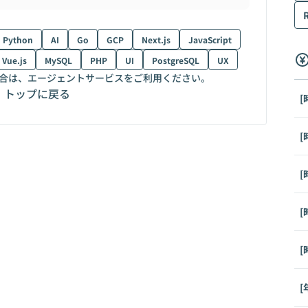
Python
AI
Go
GCP
Next.js
JavaScript
Vue.js
MySQL
PHP
UI
PostgreSQL
UX
合は、エージェントサービスをご利用ください。
トップに戻る
[
[
[
[
[
[