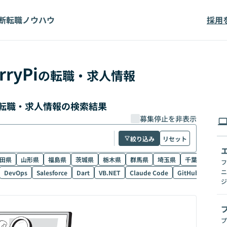
断
転職ノウハウ
採用
rryPi
の転職・求人情報
単価の転職・求人情報の検索結果
募集停止を非表示
絞り込み
リセット
田県
山形県
福島県
茨城県
栃木県
群馬県
埼玉県
千葉県
東京
フ
ニ
DevOps
Salesforce
Dart
VB.NET
Claude Code
GitHub Copilot
ジ
プ