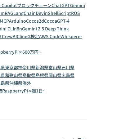
 Copilot
ブロックチェーン
ChatGPT
Gemini
um
RAG
LangChain
Devin
ShellScript
ROS
MCP
Arduino
Cocos2d
Cocoa
GPT-4
ini CLI
n8n
Gemini 2.5 Deep Think
t
CrewAI
Cline
G検定
AWS CodeWhisperer
spberryPi✕600万円~
葉県
東京都
神奈川県
新潟県
富山県
石川県
良県
和歌山県
鳥取県
島根県
岡山県
広島県
児島県
沖縄県
海外
価
RaspberryPi✕週1日~