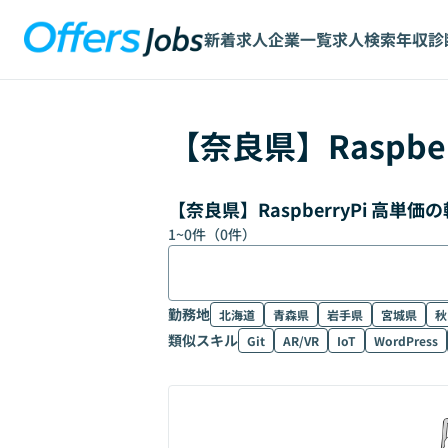
新着求人
企業一覧
求人検索
年収診
【
奈良県
】
Raspbe
【奈良県】RaspberryPi 高
1
~
0
件（
0
件）
勤務地
北海道
青森県
岩手県
宮城県
秋
類似スキル
Git
AR/VR
IoT
WordPress