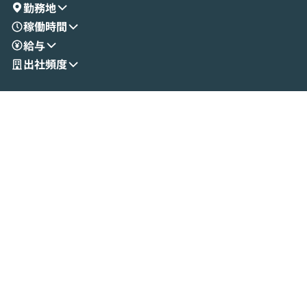
演を通じて具体的なイメージをお届けしま
らではの視点でお
勤務地
す。 後半のディスカッションでは、セキュ
のAIに絞るべ
稼働時間
リティの考え方や社内導入の進め方など、
迷っている方か
給与
現場目線でさらに深掘りしていきます。
最適化したい方
「自分の業務をAIで自動化してみたいけ
ご参加をお待ち
出社頻度
ど、何から始めればいいかわからない」と
いう方にこそ参加いただきたいイベントで
す。