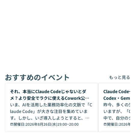
おすすめのイベント
もっと見る
開催前
開催前
それ、本当にClaude Codeじゃないとダ
Claude Co
メ？より安全でラクに使えるCowork公開
Codex・Gem
デモ
いま、AIを活用した業務効率化の文脈で「C
昨今、多くの生
laude Code」が大きな注目を集めていま
いますが、「Code
す。しかし、いざ導入しようとすると、セ
中で、自分のタ
キュリティ面の懸念や権限管理のハードル
開催日:
2026年8月26日(水)19:00
~
20:00
いいのか」を自
開催日:
2026年8
から、気軽に使えないケースも多いのでは
か？ 「なんとなく誰かが良いと言っていた