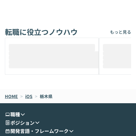
ないでしょうか。 Coworkは、非エンジニ
から」「SNS
アでも簡単に安全に扱えるよう作られた機
ら」と、周りの
能です。そして実は、日常の業務領域であ
ている方も少な
れば「Coworkで十分にカバーできる」だ
Iのポテンシャル
転職に役立つノウハウ
けでなく、想像以上の範囲まで自動化でき
は、評判ではな
もっと見る
ることは、まだあまり知られていません。
ているAIを選ぶこ
そこで本イベントでは、メルカリで生成AI
もやり取りを重
推進を担当されているハヤカワ五味氏をお
まで文脈を忘れず
迎えし、Coworkを使った業務自動化の実
キストだけでな
際を、公開デモを交えてわかりやすくお伝
うときに一番打率が
えします。 前半のLTでは、ハヤカワ氏より
え、次々と新し
メルカリでの判断基準をもとに「なぜClau
それぞれの本当
de CodeはNGになりがちで、なぜCowork
スクごとに最適
なら安全なのか」を解説いただいた上で、C
すのは至難の業です。 そこで
HOME
oworkの基本的な機能をご紹介いただきま
>
iOS
>
栃木県
は、LLMのフ
す。 続く公開デモでは、実際にCoworkを
ント構築の最前
使ってワークフローを構築する様子をお見
社松尾研究所の尾
職種
せいただきます。数分でワークフローが完
e・Codex・G
ポジション
成する手軽さや、Gmail等の外部サービス
分けの考え方を紐
とセキュアに連携できるポイントなど、実
使わなくなった
開発言語・フレームワーク