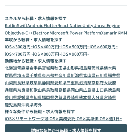
スキルから転職・求人情報を探す
Kotlin
Swift
Android
Flutter
React Native
Unity
UnrealEngine
Objective-C++
Electron
Microsoft Power Platform
Xamarin
KMM
年収から転職・求人情報を探す
iOS✕300万円~
iOS✕400万円~
iOS✕500万円~
iOS✕600万円~
iOS✕700万円~
iOS✕800万円~
iOS✕900万円~
勤務地から転職・求人情報を探す
北海道
青森県
岩手県
宮城県
秋田県
山形県
福島県
茨城県
栃木県
群馬県
埼玉県
千葉県
東京都
神奈川県
新潟県
富山県
石川県
福井県
山梨県
長野県
岐阜県
静岡県
愛知県
三重県
滋賀県
京都府
大阪府
兵庫県
奈良県
和歌山県
鳥取県
島根県
岡山県
広島県
山口県
徳島県
香川県
愛媛県
高知県
福岡県
佐賀県
長崎県
熊本県
大分県
宮崎県
鹿児島県
沖縄県
海外
様々な条件から転職・求人情報を探す
iOS✕リモートワーク可
iOS✕業務委託
iOS✕高単価
iOS✕週1日~
詳細な条件から転職・求人情報を探す