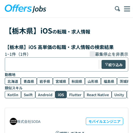
【
栃木県
】
iOS
の転職・求人情報
【栃木県】iOS 高単価の転職・求人情報の検索結果
1
~
1
件（
1
件）
募集停止を非表示
絞り込み
勤務地
北海道
青森県
岩手県
宮城県
秋田県
山形県
福島県
茨城県
類似スキル
Kotlin
Swift
Android
iOS
Flutter
React Native
Unity
U
株式会社SODA
モバイルエンジニア