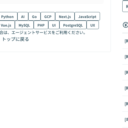
Python
AI
Go
GCP
Next.js
JavaScript
Vue.js
MySQL
PHP
UI
PostgreSQL
UX
合は、エージェントサービスをご利用ください。
トップに戻る
[
[
[
[
[
[