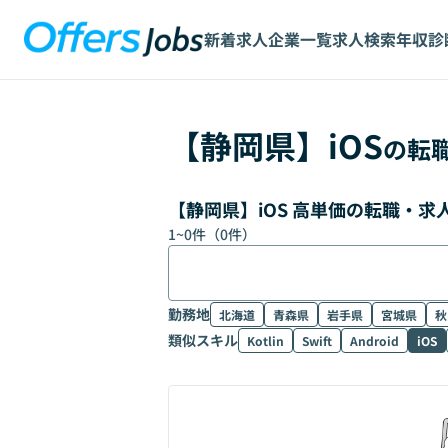
新着求人
企業一覧
求人検索
年収診
【
静岡県
】
iOS
の転
【静岡県】iOS 高単価の転職・
1
~
0
件（
0
件）
勤務地
北海道
青森県
岩手県
宮城県
秋
類似スキル
Kotlin
Swift
Android
iOS