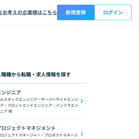
をお考えの企業様はこちら
新規登録
ログイン
職種から転職・求人情報を探す
エンジニア
都
神奈川県
新潟県
富山県
石川県
福井県
山梨県
長野県
岐阜
ルスタックエンジニア・サーバーサイドエンジ
ア・フロントエンドエンジニア・インフラエン
on
Microsoft Power Platform
Xamarin
KMM
ニア
他
プロジェクトマネジメント
ロジェクトマネージャー・プロダクトマネージ