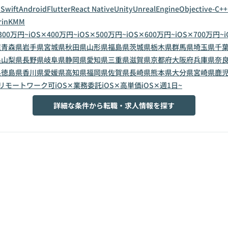
n
Swift
Android
Flutter
React Native
Unity
UnrealEngine
Objective-C++
in
KMM
300万円~
iOS✕400万円~
iOS✕500万円~
iOS✕600万円~
iOS✕700万円~
道
青森県
岩手県
宮城県
秋田県
山形県
福島県
茨城県
栃木県
群馬県
埼玉県
千
県
山梨県
長野県
岐阜県
静岡県
愛知県
三重県
滋賀県
京都府
大阪府
兵庫県
奈
県
徳島県
香川県
愛媛県
高知県
福岡県
佐賀県
長崎県
熊本県
大分県
宮崎県
鹿
✕リモートワーク可
iOS✕業務委託
iOS✕高単価
iOS✕週1日~
詳細な条件から転職・求人情報を探す