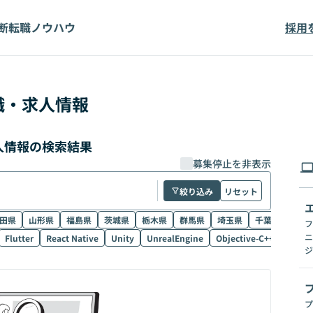
断
転職ノウハウ
採用
職・求人情報
求人情報の検索結果
募集停止を非表示
絞り込み
リセット
田県
山形県
福島県
茨城県
栃木県
群馬県
埼玉県
千葉県
東京
フ
ニ
Flutter
React Native
Unity
UnrealEngine
Objective-C++
Electr
ジ
プ