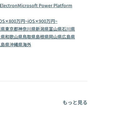
Electron
Microsoft Power Platform
iOS✕800万円~
iOS✕900万円~
葉県
東京都
神奈川県
新潟県
富山県
石川県
良県
和歌山県
鳥取県
島根県
岡山県
広島県
児島県
沖縄県
海外
もっと見る