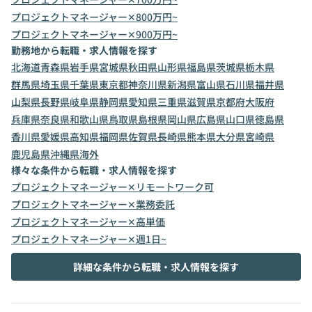
プロジェクトマネージャー✕800万円~
プロジェクトマネージャー✕900万円~
勤務地から転職・求人情報を探す
北海道
青森県
岩手県
宮城県
秋田県
山形県
福島県
茨城県
栃木県
群馬県
埼玉県
千葉県
東京都
神奈川県
新潟県
富山県
石川県
福井県
山梨県
長野県
岐阜県
静岡県
愛知県
三重県
滋賀県
京都府
大阪府
兵庫県
奈良県
和歌山県
鳥取県
島根県
岡山県
広島県
山口県
徳島県
香川県
愛媛県
高知県
福岡県
佐賀県
長崎県
熊本県
大分県
宮崎県
鹿児島県
沖縄県
海外
様々な条件から転職・求人情報を探す
プロジェクトマネージャー✕リモートワーク可
プロジェクトマネージャー✕業務委託
プロジェクトマネージャー✕高単価
プロジェクトマネージャー✕週1日~
詳細な条件から転職・求人情報を探す