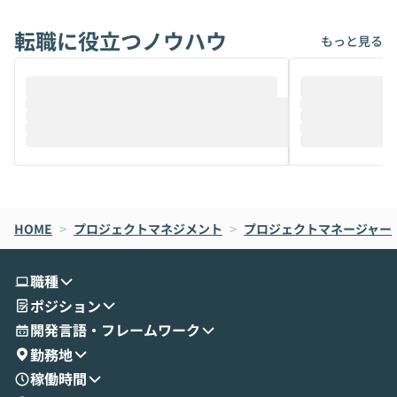
れば「Coworkで十分にカバーできる」だ
Iのポテンシャル
転職に役立つノウハウ
けでなく、想像以上の範囲まで自動化でき
は、評判ではな
もっと見る
ることは、まだあまり知られていません。
ているAIを選ぶこ
そこで本イベントでは、メルカリで生成AI
もやり取りを重
推進を担当されているハヤカワ五味氏をお
まで文脈を忘れず
迎えし、Coworkを使った業務自動化の実
キストだけでな
際を、公開デモを交えてわかりやすくお伝
うときに一番打率が
えします。 前半のLTでは、ハヤカワ氏より
え、次々と新し
メルカリでの判断基準をもとに「なぜClau
それぞれの本当
de CodeはNGになりがちで、なぜCowork
スクごとに最適
なら安全なのか」を解説いただいた上で、C
すのは至難の業です。 そこで
HOME
oworkの基本的な機能をご紹介いただきま
>
プロジェクトマネジメント
>
プロジェクトマネージャー
は、LLMのフ
す。 続く公開デモでは、実際にCoworkを
ント構築の最前
使ってワークフローを構築する様子をお見
社松尾研究所の尾
職種
せいただきます。数分でワークフローが完
e・Codex・G
ポジション
成する手軽さや、Gmail等の外部サービス
分けの考え方を紐
とセキュアに連携できるポイントなど、実
使わなくなった
開発言語・フレームワーク
演を通じて具体的なイメージをお届けしま
らではの視点でお
勤務地
す。 後半のディスカッションでは、セキュ
のAIに絞るべ
稼働時間
リティの考え方や社内導入の進め方など、
迷っている方か