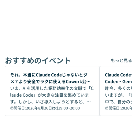
おすすめのイベント
もっと見る
開催前
開催前
それ、本当にClaude Codeじゃないとダ
Claude Co
メ？より安全でラクに使えるCowork公開
Codex・Gem
デモ
いま、AIを活用した業務効率化の文脈で「C
昨今、多くの生
laude Code」が大きな注目を集めていま
いますが、「Code
す。しかし、いざ導入しようとすると、セ
中で、自分のタ
キュリティ面の懸念や権限管理のハードル
開催日:
2026年8月26日(水)19:00
~
20:00
いいのか」を自
開催日:
2026年8
から、気軽に使えないケースも多いのでは
か？ 「なんとなく誰かが良いと言っていた
ないでしょうか。 Coworkは、非エンジニ
から」「SNS
アでも簡単に安全に扱えるよう作られた機
ら」と、周りの
能です。そして実は、日常の業務領域であ
ている方も少な