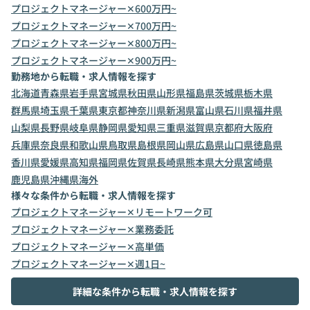
プロジェクトマネージャー✕600万円~
プロジェクトマネージャー✕700万円~
プロジェクトマネージャー✕800万円~
プロジェクトマネージャー✕900万円~
勤務地から転職・求人情報を探す
北海道
青森県
岩手県
宮城県
秋田県
山形県
福島県
茨城県
栃木県
群馬県
埼玉県
千葉県
東京都
神奈川県
新潟県
富山県
石川県
福井県
山梨県
長野県
岐阜県
静岡県
愛知県
三重県
滋賀県
京都府
大阪府
兵庫県
奈良県
和歌山県
鳥取県
島根県
岡山県
広島県
山口県
徳島県
香川県
愛媛県
高知県
福岡県
佐賀県
長崎県
熊本県
大分県
宮崎県
鹿児島県
沖縄県
海外
様々な条件から転職・求人情報を探す
プロジェクトマネージャー✕リモートワーク可
プロジェクトマネージャー✕業務委託
プロジェクトマネージャー✕高単価
プロジェクトマネージャー✕週1日~
詳細な条件から転職・求人情報を探す