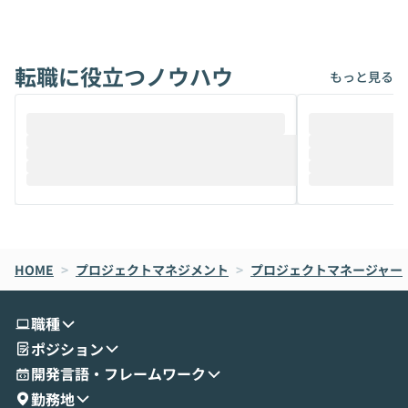
アでも簡単に安全に扱えるよう作られた機
ら」と、周りの
能です。そして実は、日常の業務領域であ
ている方も少な
れば「Coworkで十分にカバーできる」だ
Iのポテンシャル
転職に役立つノウハウ
けでなく、想像以上の範囲まで自動化でき
は、評判ではな
もっと見る
ることは、まだあまり知られていません。
ているAIを選ぶこ
そこで本イベントでは、メルカリで生成AI
もやり取りを重
推進を担当されているハヤカワ五味氏をお
まで文脈を忘れず
迎えし、Coworkを使った業務自動化の実
キストだけでな
際を、公開デモを交えてわかりやすくお伝
うときに一番打率が
えします。 前半のLTでは、ハヤカワ氏より
え、次々と新し
メルカリでの判断基準をもとに「なぜClau
それぞれの本当
de CodeはNGになりがちで、なぜCowork
スクごとに最適
なら安全なのか」を解説いただいた上で、C
すのは至難の業です。 そこで
HOME
oworkの基本的な機能をご紹介いただきま
>
プロジェクトマネジメント
>
プロジェクトマネージャー
は、LLMのフ
す。 続く公開デモでは、実際にCoworkを
ント構築の最前
使ってワークフローを構築する様子をお見
社松尾研究所の尾
職種
せいただきます。数分でワークフローが完
e・Codex・G
ポジション
成する手軽さや、Gmail等の外部サービス
分けの考え方を紐
とセキュアに連携できるポイントなど、実
使わなくなった
開発言語・フレームワーク
演を通じて具体的なイメージをお届けしま
らではの視点でお
勤務地