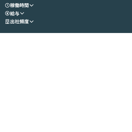
す。 後半のディスカッションでは、セキュ
のAIに絞るべ
稼働時間
リティの考え方や社内導入の進め方など、
迷っている方か
給与
現場目線でさらに深掘りしていきます。
最適化したい方
「自分の業務をAIで自動化してみたいけ
ご参加をお待ち
出社頻度
ど、何から始めればいいかわからない」と
いう方にこそ参加いただきたいイベントで
す。