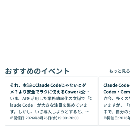
おすすめのイベント
もっと見る
開催前
開催前
それ、本当にClaude Codeじゃないとダ
Claude Co
メ？より安全でラクに使えるCowork公開
Codex・Gem
デモ
いま、AIを活用した業務効率化の文脈で「C
昨今、多くの生
laude Code」が大きな注目を集めていま
いますが、「Code
す。しかし、いざ導入しようとすると、セ
中で、自分のタ
キュリティ面の懸念や権限管理のハードル
開催日:
2026年8月26日(水)19:00
~
20:00
いいのか」を自
開催日:
2026年8
から、気軽に使えないケースも多いのでは
か？ 「なんとなく誰かが良いと言っていた
ないでしょうか。 Coworkは、非エンジニ
から」「SNS