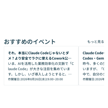
おすすめのイベント
もっと見る
開催前
開催前
それ、本当にClaude Codeじゃないとダ
Claude Co
メ？より安全でラクに使えるCowork公開
Codex・Gem
デモ
いま、AIを活用した業務効率化の文脈で「C
昨今、多くの生
laude Code」が大きな注目を集めていま
いますが、「Code
す。しかし、いざ導入しようとすると、セ
中で、自分のタ
キュリティ面の懸念や権限管理のハードル
開催日:
2026年8月26日(水)19:00
~
20:00
いいのか」を自
開催日:
2026年8
から、気軽に使えないケースも多いのでは
か？ 「なんとなく誰かが良いと言っていた
ないでしょうか。 Coworkは、非エンジニ
から」「SNS
アでも簡単に安全に扱えるよう作られた機
ら」と、周りの
能です。そして実は、日常の業務領域であ
ている方も少な
れば「Coworkで十分にカバーできる」だ
Iのポテンシャル