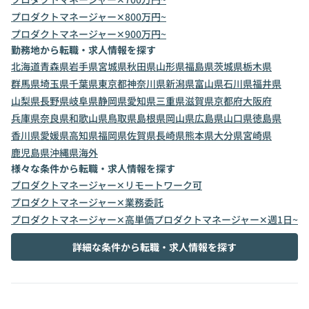
プロダクトマネージャー✕800万円~
プロダクトマネージャー✕900万円~
勤務地から転職・求人情報を探す
北海道
青森県
岩手県
宮城県
秋田県
山形県
福島県
茨城県
栃木県
群馬県
埼玉県
千葉県
東京都
神奈川県
新潟県
富山県
石川県
福井県
山梨県
長野県
岐阜県
静岡県
愛知県
三重県
滋賀県
京都府
大阪府
兵庫県
奈良県
和歌山県
鳥取県
島根県
岡山県
広島県
山口県
徳島県
香川県
愛媛県
高知県
福岡県
佐賀県
長崎県
熊本県
大分県
宮崎県
鹿児島県
沖縄県
海外
様々な条件から転職・求人情報を探す
プロダクトマネージャー✕リモートワーク可
プロダクトマネージャー✕業務委託
プロダクトマネージャー✕高単価
プロダクトマネージャー✕週1日~
詳細な条件から転職・求人情報を探す