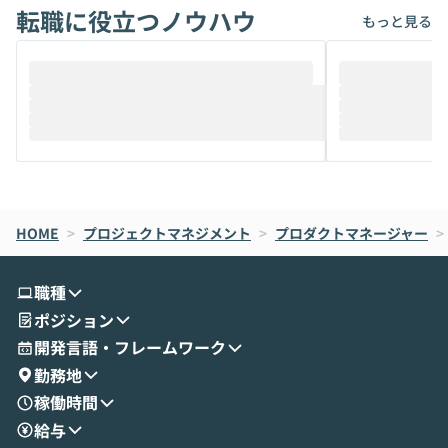
転職に役立つノウハウ
けでなく、想像以上の範囲まで自動化でき
は、評判ではな
もっと見る
ることは、まだあまり知られていません。
ているAIを選ぶこ
そこで本イベントでは、メルカリで生成AI
もやり取りを重
推進を担当されているハヤカワ五味氏をお
まで文脈を忘れず
迎えし、Coworkを使った業務自動化の実
キストだけでな
際を、公開デモを交えてわかりやすくお伝
うときに一番打率が
えします。 前半のLTでは、ハヤカワ氏より
え、次々と新し
メルカリでの判断基準をもとに「なぜClau
それぞれの本当
de CodeはNGになりがちで、なぜCowork
スクごとに最適
なら安全なのか」を解説いただいた上で、C
すのは至難の業です。 そこで
HOME
oworkの基本的な機能をご紹介いただきま
>
プロジェクトマネジメント
>
プロダクトマネージャー
は、LLMのフ
>
す。 続く公開デモでは、実際にCoworkを
ント構築の最前
使ってワークフローを構築する様子をお見
社松尾研究所の尾
職種
せいただきます。数分でワークフローが完
e・Codex・G
ポジション
成する手軽さや、Gmail等の外部サービス
分けの考え方を紐
とセキュアに連携できるポイントなど、実
使わなくなった
開発言語・フレームワーク
演を通じて具体的なイメージをお届けしま
らではの視点でお
勤務地
す。 後半のディスカッションでは、セキュ
のAIに絞るべ
稼働時間
リティの考え方や社内導入の進め方など、
迷っている方か
給与
現場目線でさらに深掘りしていきます。
最適化したい方