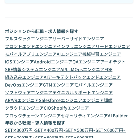
ポジションから転職・求人情報を探す
フルスタックエンジニア
サーバーサイドエンジニア
フロントエンドエンジニア
インフラエンジニア
リードエンジニア
モバイルアプリエンジニア
AIエンジニア
機械学習エンジニア
iOSエンジニア
Androidエンジニア
QAエンジニア
アーキテクト
SRE
情報システムエンジニア
AI/LLMOpsエンジニア
FDE
組み込みエンジニア
AIアーキテクト
バックエンドエンジニア
DevOpsエンジニア
GTMエンジニア
モバイルエンジニア
ソフトウェアエンジニア
テクニカルサポートエンジニア
AR/VRエンジニア
Salesforceエンジニア
エンジニア講師
クラウドエンジニア
CIO
Shopifyエンジニア
ブロックチェーンエンジニア
セキュリティエンジニア
AI Builder
年収から転職・求人情報を探す
SET✕300万円~
SET✕400万円~
SET✕500万円~
SET✕600万円~
SET✕700万円~
SET✕800万円~
SET✕900万円~