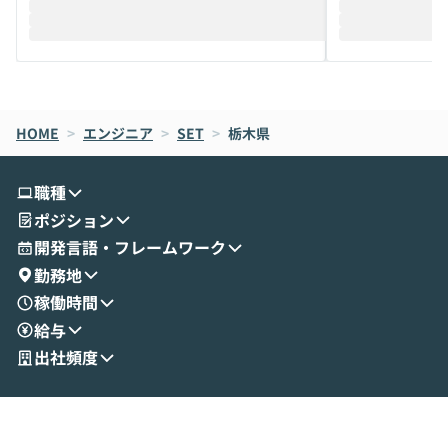
迎えし、Coworkを使った業務自動化の実
キストだけでな
際を、公開デモを交えてわかりやすくお伝
うときに一番打率が
えします。 前半のLTでは、ハヤカワ氏より
え、次々と新し
メルカリでの判断基準をもとに「なぜClau
それぞれの本当
de CodeはNGになりがちで、なぜCowork
スクごとに最適
なら安全なのか」を解説いただいた上で、C
すのは至難の業です。 そこで
HOME
oworkの基本的な機能をご紹介いただきま
>
エンジニア
>
SET
>
栃木県
は、LLMのフ
す。 続く公開デモでは、実際にCoworkを
ント構築の最前
使ってワークフローを構築する様子をお見
社松尾研究所の尾
職種
せいただきます。数分でワークフローが完
e・Codex・G
ポジション
成する手軽さや、Gmail等の外部サービス
分けの考え方を紐
とセキュアに連携できるポイントなど、実
使わなくなった
開発言語・フレームワーク
演を通じて具体的なイメージをお届けしま
らではの視点でお
勤務地
す。 後半のディスカッションでは、セキュ
のAIに絞るべ
稼働時間
リティの考え方や社内導入の進め方など、
迷っている方か
給与
現場目線でさらに深掘りしていきます。
最適化したい方
「自分の業務をAIで自動化してみたいけ
ご参加をお待ち
出社頻度
ど、何から始めればいいかわからない」と
いう方にこそ参加いただきたいイベントで
す。