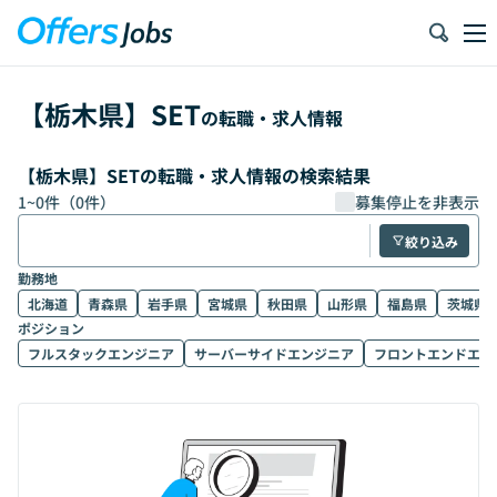
【
栃木県
】
SET
の転職・求人情報
【栃木県】SETの転職・求人情報の検索結果
1
~
0
件（
0
件）
募集停止を非表示
絞り込み
勤務地
北海道
青森県
岩手県
宮城県
秋田県
山形県
福島県
茨城県
ポジション
フルスタックエンジニア
サーバーサイドエンジニア
フロントエンドエン