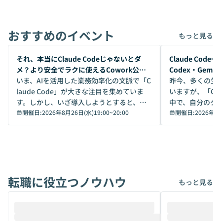
おすすめのイベント
もっと見る
開催前
開催前
それ、本当にClaude Codeじゃないとダ
Claude Co
メ？より安全でラクに使えるCowork公開
Codex・Gem
デモ
いま、AIを活用した業務効率化の文脈で「C
昨今、多くの生
laude Code」が大きな注目を集めていま
いますが、「Code
す。しかし、いざ導入しようとすると、セ
中で、自分のタ
キュリティ面の懸念や権限管理のハードル
開催日:
2026年8月26日(水)19:00
~
20:00
いいのか」を自
開催日:
2026年8
から、気軽に使えないケースも多いのでは
か？ 「なんとなく誰かが良いと言っていた
ないでしょうか。 Coworkは、非エンジニ
から」「SNS
アでも簡単に安全に扱えるよう作られた機
ら」と、周りの
能です。そして実は、日常の業務領域であ
ている方も少な
れば「Coworkで十分にカバーできる」だ
Iのポテンシャル
転職に役立つノウハウ
けでなく、想像以上の範囲まで自動化でき
は、評判ではな
もっと見る
ることは、まだあまり知られていません。
ているAIを選ぶこ
そこで本イベントでは、メルカリで生成AI
もやり取りを重
推進を担当されているハヤカワ五味氏をお
まで文脈を忘れず