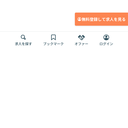
無料登録して求人を見る
求人を探す
ブックマーク
オファー
ログイン
メディア
サービス
キャリアアップ
採用担当者さま
各種媒体
を目指す
トップページ
Offers AI
Offers
ログイン
利用規約
新規登録・ロ
RPO
Magazine
プライバシー
グイン
Offers HR
予算型リテー
ポリシー
案件を探す
Magazine
導入事例
ナー
外部送信ツー
Offers 職務経
Offers デジタ
ルの一覧
歴
ル人材総研