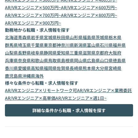
AR/VRエンジニア✕500万円~
AR/VRエンジニア✕600万円~
AR/VRエンジニア✕700万円~
AR/VRエンジニア✕800万円~
AR/VRエンジニア✕900万円~
勤務地から転職・求人情報を探す
北海道
青森県
岩手県
宮城県
秋田県
山形県
福島県
茨城県
栃木県
群馬県
埼玉県
千葉県
東京都
神奈川県
新潟県
富山県
石川県
福井県
山梨県
長野県
岐阜県
静岡県
愛知県
三重県
滋賀県
京都府
大阪府
兵庫県
奈良県
和歌山県
鳥取県
島根県
岡山県
広島県
山口県
徳島県
香川県
愛媛県
高知県
福岡県
佐賀県
長崎県
熊本県
大分県
宮崎県
鹿児島県
沖縄県
海外
様々な条件から転職・求人情報を探す
AR/VRエンジニア✕リモートワーク可
AR/VRエンジニア✕業務委託
AR/VRエンジニア✕高単価
AR/VRエンジニア✕週1日~
詳細な条件から転職・求人情報を探す