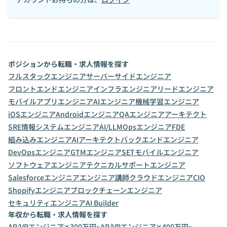
ポジションから転職・求人情報を探す
フルスタックエンジニア
サーバーサイドエンジニア
フロントエンドエンジニア
インフラエンジニア
リードエンジニア
モバイルアプリエンジニア
AIエンジニア
機械学習エンジニア
iOSエンジニア
Androidエンジニア
QAエンジニア
アーキテクト
SRE
情報システムエンジニア
AI/LLMOpsエンジニア
FDE
組み込みエンジニア
AIアーキテクト
バックエンドエンジニア
DevOpsエンジニア
GTMエンジニア
SET
モバイルエンジニア
ソフトウェアエンジニア
テクニカルサポートエンジニア
Salesforceエンジニア
エンジニア講師
クラウドエンジニア
CIO
Shopifyエンジニア
ブロックチェーンエンジニア
セキュリティエンジニア
AI Builder
年収から転職・求人情報を探す
AR/VRエンジニア✕300万円~
AR/VRエンジニア✕400万円~