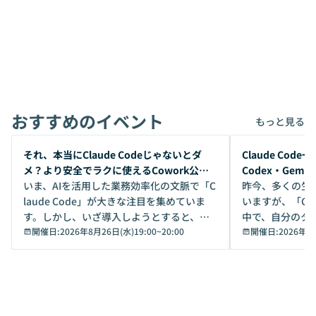
おすすめのイベント
もっと見る
開催前
開催前
それ、本当にClaude Codeじゃないとダ
Claude Co
メ？より安全でラクに使えるCowork公開
Codex・Gem
デモ
いま、AIを活用した業務効率化の文脈で「C
昨今、多くの生
laude Code」が大きな注目を集めていま
いますが、「Code
す。しかし、いざ導入しようとすると、セ
中で、自分のタ
キュリティ面の懸念や権限管理のハードル
開催日:
2026年8月26日(水)19:00
~
20:00
いいのか」を自
開催日:
2026年8
から、気軽に使えないケースも多いのでは
か？ 「なんとなく誰かが良いと言っていた
ないでしょうか。 Coworkは、非エンジニ
から」「SNS
アでも簡単に安全に扱えるよう作られた機
ら」と、周りの
能です。そして実は、日常の業務領域であ
ている方も少な
れば「Coworkで十分にカバーできる」だ
Iのポテンシャル