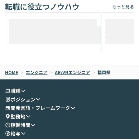
転職に役立つノウハウ
けでなく、想像以上の範囲まで自動化でき
は、評判ではな
もっと見る
ることは、まだあまり知られていません。
ているAIを選ぶこ
そこで本イベントでは、メルカリで生成AI
もやり取りを重
推進を担当されているハヤカワ五味氏をお
まで文脈を忘れず
迎えし、Coworkを使った業務自動化の実
キストだけでな
際を、公開デモを交えてわかりやすくお伝
うときに一番打率が
えします。 前半のLTでは、ハヤカワ氏より
え、次々と新し
メルカリでの判断基準をもとに「なぜClau
それぞれの本当
de CodeはNGになりがちで、なぜCowork
スクごとに最適
なら安全なのか」を解説いただいた上で、C
すのは至難の業です。 そこで
HOME
oworkの基本的な機能をご紹介いただきま
>
エンジニア
>
AR/VRエンジニア
>
福岡県
は、LLMのフ
す。 続く公開デモでは、実際にCoworkを
ント構築の最前
使ってワークフローを構築する様子をお見
社松尾研究所の尾
職種
せいただきます。数分でワークフローが完
e・Codex・G
ポジション
成する手軽さや、Gmail等の外部サービス
分けの考え方を紐
とセキュアに連携できるポイントなど、実
使わなくなった
開発言語・フレームワーク
演を通じて具体的なイメージをお届けしま
らではの視点でお
勤務地
す。 後半のディスカッションでは、セキュ
のAIに絞るべ
稼働時間
リティの考え方や社内導入の進め方など、
迷っている方か
給与
現場目線でさらに深掘りしていきます。
最適化したい方