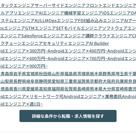
スタックエンジニア
サーバーサイドエンジニア
フロントエンドエンジニ
イルアプリエンジニア
AIエンジニア
機械学習エンジニア
iOSエンジニア
Q
システムエンジニア
AI/LLMOpsエンジニア
FDE
組み込みエンジニア
AIア
Opsエンジニア
GTMエンジニア
SET
モバイルエンジニア
ソフトウェアエン
VRエンジニア
Salesforceエンジニア
エンジニア講師
クラウドエンジニア
C
ックチェーンエンジニア
セキュリティエンジニア
AI Builder
roidエンジニア✕300万円~
Androidエンジニア✕400万円~
Androidエン
roidエンジニア✕600万円~
Androidエンジニア✕700万円~
Androidエン
roidエンジニア✕900万円~
道
青森県
岩手県
宮城県
秋田県
山形県
福島県
茨城県
栃木県
群馬県
埼玉県
千
県
山梨県
長野県
岐阜県
静岡県
愛知県
三重県
滋賀県
京都府
大阪府
兵庫県
奈
県
徳島県
香川県
愛媛県
高知県
福岡県
佐賀県
長崎県
熊本県
大分県
宮崎県
鹿
roidエンジニア✕リモートワーク可
Androidエンジニア✕業務委託
Andr
roidエンジニア✕週1日~
詳細な条件から転職・求人情報を探す