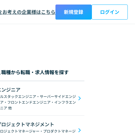
をお考えの企業様はこちら
新規登録
ログイン
職種から転職・求人情報を探す
エンジニア
都
神奈川県
新潟県
富山県
石川県
福井県
山梨県
長野県
岐阜
ルスタックエンジニア・サーバーサイドエンジ
ア・フロントエンドエンジニア・インフラエン
ンジニア
モバイルアプリエンジニア
AIエンジニア
機械学習エンジニア
ニア
他
プロジェクトマネジメント
ロジェクトマネージャー・プロダクトマネージ