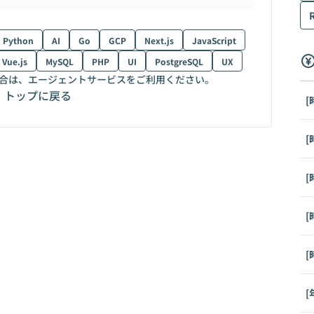
Python
AI
Go
GCP
Next.js
JavaScript
Vue.js
MySQL
PHP
UI
PostgreSQL
UX
合は、エージェントサービスをご利用ください。
トップに戻る
[
[
[
[
[
[