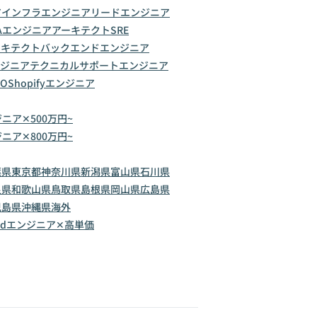
ア
インフラエンジニア
リードエンジニア
Aエンジニア
アーキテクト
SRE
ーキテクト
バックエンドエンジニア
ジニア
テクニカルサポートエンジニア
IO
Shopifyエンジニア
ジニア✕500万円~
ジニア✕800万円~
葉県
東京都
神奈川県
新潟県
富山県
石川県
良県
和歌山県
鳥取県
島根県
岡山県
広島県
児島県
沖縄県
海外
oidエンジニア✕高単価