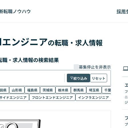
断
転職ノウハウ
採用
idエンジニア
の転職・求人情報
の転職・求人情報の検索結果
募集停止を非表示
絞り込み
リセット
田県
山形県
福島県
茨城県
栃木県
群馬県
埼玉県
千葉県
東京
フ
ニ
サイドエンジニア
フロントエンドエンジニア
インフラエンジニア
リードエ
ジ
プ