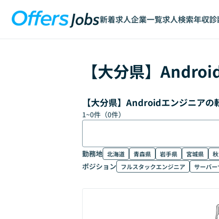
新着求人
企業一覧
求人検索
年収診
【
大分県
】
Andro
【大分県】Androidエンジニア
1
~
0
件（
0
件）
勤務地
北海道
青森県
岩手県
宮城県
秋
ポジション
フルスタックエンジニア
サーバー