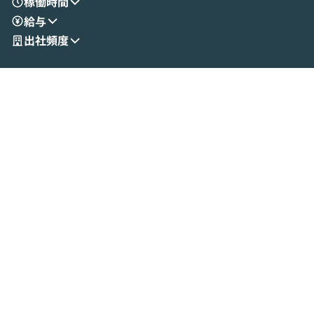
稼働時間
リティの考え方や社内導入の進め方など、
迷っている方か
給与
現場目線でさらに深掘りしていきます。
最適化したい方
「自分の業務をAIで自動化してみたいけ
ご参加をお待ち
出社頻度
ど、何から始めればいいかわからない」と
いう方にこそ参加いただきたいイベントで
す。