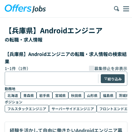
【
兵庫県
】
Androidエンジニア
の転職・求人情報
【兵庫県】Androidエンジニアの転職・求人情報の検索結
果
1
~
1
件（
1
件）
募集停止を非表示
絞り込み
勤務地
北海道
青森県
岩手県
宮城県
秋田県
山形県
福島県
茨城県
ポジション
フルスタックエンジニア
サーバーサイドエンジニア
フロントエンドエン
経験を活かして自由に働きたいAndroidエンジニア募