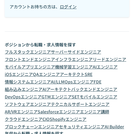
アカウントお持ちの方は、
ログイン
ポジションから転職・求人情報を探す
フルスタックエンジニア
サーバーサイドエンジニア
フロントエンドエンジニア
インフラエンジニア
リードエンジニア
モバイルアプリエンジニア
機械学習エンジニア
AIエンジニア
iOSエンジニア
QAエンジニア
アーキテクト
SRE
情報システムエンジニア
AI/LLMOpsエンジニア
FDE
組み込みエンジニア
AIアーキテクト
バックエンドエンジニア
DevOpsエンジニア
GTMエンジニア
SET
モバイルエンジニア
ソフトウェアエンジニア
テクニカルサポートエンジニア
AR/VRエンジニア
Salesforceエンジニア
エンジニア講師
クラウドエンジニア
CIO
Shopifyエンジニア
ブロックチェーンエンジニア
セキュリティエンジニア
AI Builder
年収から転職・求人情報を探す