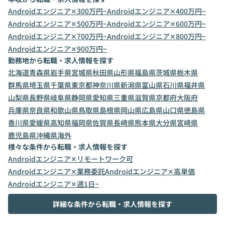
Androidエンジニア✕300万円~
Androidエンジニア✕400万円~
Androidエンジニア✕500万円~
Androidエンジニア✕600万円~
Androidエンジニア✕700万円~
Androidエンジニア✕800万円~
Androidエンジニア✕900万円~
勤務地から転職・求人情報を探す
北海道
青森県
岩手県
宮城県
秋田県
山形県
福島県
茨城県
栃木県
群馬県
埼玉県
千葉県
東京都
神奈川県
新潟県
富山県
石川県
福井県
山梨県
長野県
岐阜県
静岡県
愛知県
三重県
滋賀県
京都府
大阪府
兵庫県
奈良県
和歌山県
鳥取県
島根県
岡山県
広島県
山口県
徳島県
香川県
愛媛県
高知県
福岡県
佐賀県
長崎県
熊本県
大分県
宮崎県
鹿児島県
沖縄県
海外
様々な条件から転職・求人情報を探す
Androidエンジニア✕リモートワーク可
Androidエンジニア✕業務委託
Androidエンジニア✕高単価
Androidエンジニア✕週1日~
詳細な条件から転職・求人情報を探す