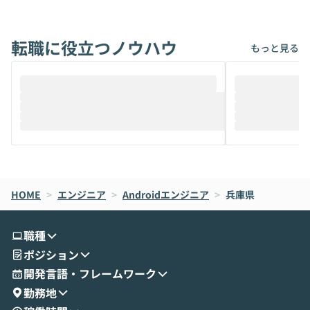
能です。そして実は、日常の業務領域であ
ている方も少な
れば「Coworkで十分にカバーできる」だ
Iのポテンシャル
転職に役立つノウハウ
けでなく、想像以上の範囲まで自動化でき
は、評判ではな
もっと見る
ることは、まだあまり知られていません。
ているAIを選ぶこ
そこで本イベントでは、メルカリで生成AI
もやり取りを重
推進を担当されているハヤカワ五味氏をお
まで文脈を忘れず
迎えし、Coworkを使った業務自動化の実
キストだけでな
際を、公開デモを交えてわかりやすくお伝
うときに一番打率が
えします。 前半のLTでは、ハヤカワ氏より
え、次々と新し
メルカリでの判断基準をもとに「なぜClau
それぞれの本当
de CodeはNGになりがちで、なぜCowork
スクごとに最適
なら安全なのか」を解説いただいた上で、C
すのは至難の業です。 そこで
HOME
oworkの基本的な機能をご紹介いただきま
>
エンジニア
>
Androidエンジニア
>
兵庫県
は、LLMのフ
す。 続く公開デモでは、実際にCoworkを
ント構築の最前
使ってワークフローを構築する様子をお見
社松尾研究所の尾
職種
せいただきます。数分でワークフローが完
e・Codex・G
ポジション
成する手軽さや、Gmail等の外部サービス
分けの考え方を紐
とセキュアに連携できるポイントなど、実
使わなくなった
開発言語・フレームワーク
演を通じて具体的なイメージをお届けしま
らではの視点でお
勤務地
す。 後半のディスカッションでは、セキュ
のAIに絞るべ