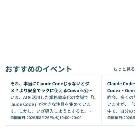
おすすめのイベント
もっと見る
開催前
開催前
それ、本当にClaude Codeじゃないとダ
Claude Co
メ？より安全でラクに使えるCowork公開
Codex・Gem
デモ
いま、AIを活用した業務効率化の文脈で「C
昨今、多くの生
laude Code」が大きな注目を集めていま
いますが、「Code
す。しかし、いざ導入しようとすると、セ
中で、自分のタ
キュリティ面の懸念や権限管理のハードル
開催日:
2026年8月26日(水)19:00
~
20:00
いいのか」を自
開催日:
2026年8
から、気軽に使えないケースも多いのでは
か？ 「なんとなく誰かが良いと言っていた
ないでしょうか。 Coworkは、非エンジニ
から」「SNS
アでも簡単に安全に扱えるよう作られた機
ら」と、周りの