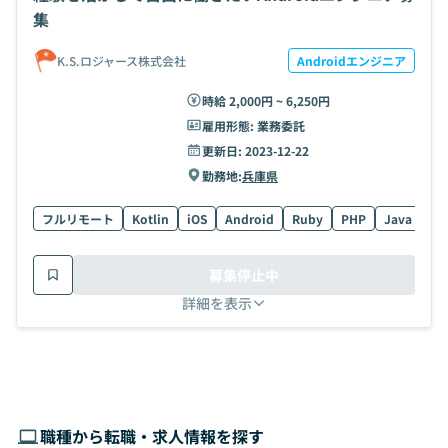
集
K.S.ロジャース株式会社
Androidエンジニア
時給 2,000円 ~ 6,250円
雇用形態:
業務委託
更新日:
2023-12-22
勤務地:
兵庫県
フルリモート
Kotlin
iOS
Android
Ruby
PHP
Java
Swi
募集停止中
詳細を表示
職種から転職・求人情報を探す