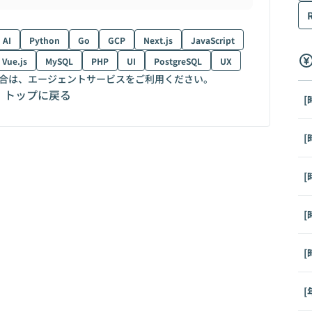
AI
Python
Go
GCP
Next.js
JavaScript
Vue.js
MySQL
PHP
UI
PostgreSQL
UX
合は、エージェントサービスをご利用ください。
トップに戻る
[
[
[
[
[
[