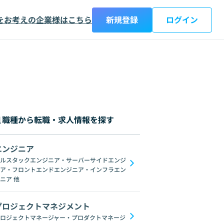
をお考えの企業様はこちら
新規登録
ログイン
職種から転職・求人情報を探す
エンジニア
都
神奈川県
新潟県
富山県
石川県
福井県
山梨県
長野県
岐阜
ルスタックエンジニア・サーバーサイドエンジ
ア・フロントエンドエンジニア・インフラエン
ebデザイナー
ニア
他
プロジェクトマネジメント
ロジェクトマネージャー・プロダクトマネージ