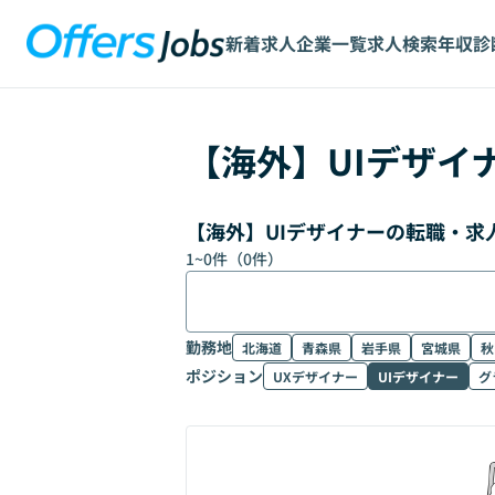
新着求人
企業一覧
求人検索
年収診
【
海外
】
UIデザイ
【海外】UIデザイナーの転職・求
1
~
0
件（
0
件）
勤務地
北海道
青森県
岩手県
宮城県
秋
ポジション
UXデザイナー
UIデザイナー
グ