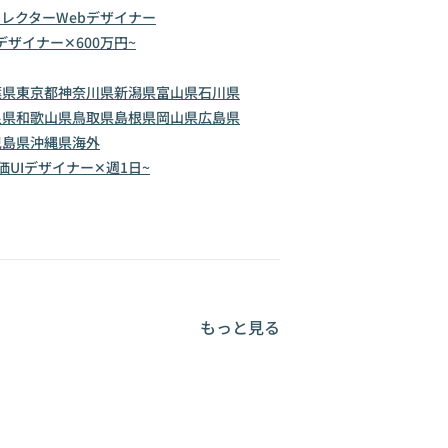
ィレクター
Webデザイナー
Iデザイナー✕600万円~
葉県
東京都
神奈川県
新潟県
富山県
石川県
良県
和歌山県
鳥取県
島根県
岡山県
広島県
児島県
沖縄県
海外
価
UIデザイナー✕週1日~
もっと見る