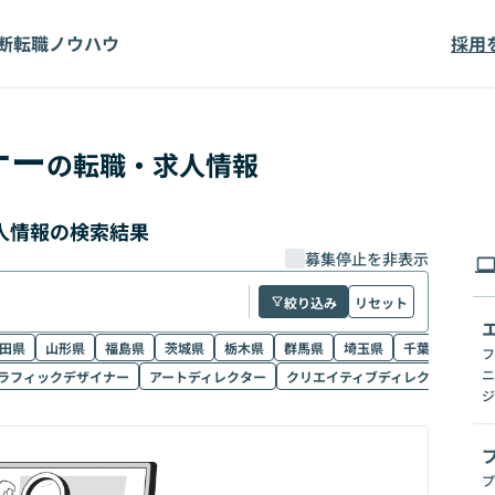
断
転職ノウハウ
採用
ナー
の転職・求人情報
人情報の検索結果
募集停止を非表示
絞り込み
リセット
田県
山形県
福島県
茨城県
栃木県
群馬県
埼玉県
千葉県
東京
フ
ニ
ラフィックデザイナー
アートディレクター
クリエイティブディレクター
W
ジ
プ