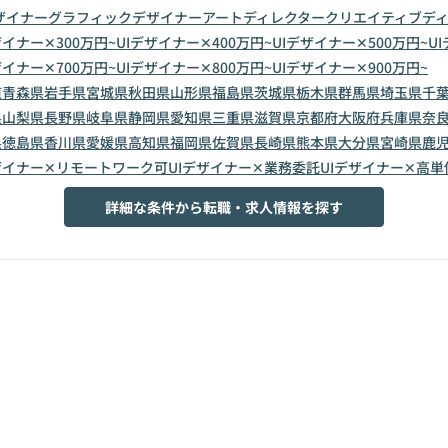
ザイナー
グラフィックデザイナー
アートディレクター
クリエイティブデ
ザイナー✕300万円~
UIデザイナー✕400万円~
UIデザイナー✕500万円~
U
ザイナー✕700万円~
UIデザイナー✕800万円~
UIデザイナー✕900万円~
道
青森県
岩手県
宮城県
秋田県
山形県
福島県
茨城県
栃木県
群馬県
埼玉県
千
県
山梨県
長野県
岐阜県
静岡県
愛知県
三重県
滋賀県
京都府
大阪府
兵庫県
奈
県
徳島県
香川県
愛媛県
高知県
福岡県
佐賀県
長崎県
熊本県
大分県
宮崎県
鹿
ザイナー✕リモートワーク可
UIデザイナー✕業務委託
UIデザイナー✕高単
詳細な条件から転職・求人情報を探す