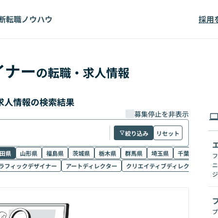
断
転職ノウハウ
採用
イナー
の転職・求人情報
求人情報の検索結果
募集停止を非表示
絞り込み
リセット
田県
山形県
福島県
茨城県
栃木県
群馬県
埼玉県
千葉県
東京
フ
ニ
ラフィックデザイナー
アートディレクター
クリエイティブディレクター
W
ジ
プ