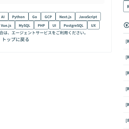
AI
Python
Go
GCP
Next.js
JavaScript
Vue.js
MySQL
PHP
UI
PostgreSQL
UX
合は、エージェントサービスをご利用ください。
トップに戻る
[
[
[
[
[
[