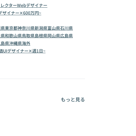
ィレクター
Webデザイナー
Iデザイナー✕600万円~
葉県
東京都
神奈川県
新潟県
富山県
石川県
良県
和歌山県
鳥取県
島根県
岡山県
広島県
児島県
沖縄県
海外
価
UIデザイナー✕週1日~
もっと見る