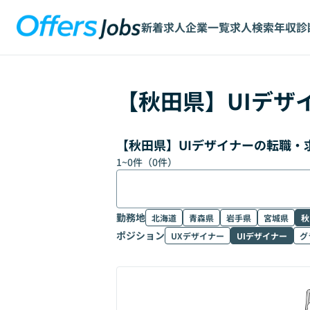
新着求人
企業一覧
求人検索
年収診
【
秋田県
】
UIデザ
【秋田県】UIデザイナーの転職・
1
~
0
件（
0
件）
勤務地
北海道
青森県
岩手県
宮城県
秋
ポジション
UXデザイナー
UIデザイナー
グ