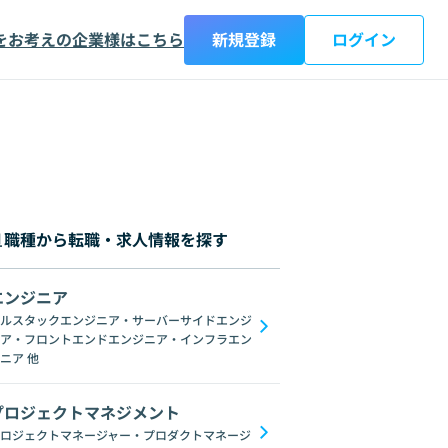
をお考えの企業様はこちら
新規登録
ログイン
職種から転職・求人情報を探す
エンジニア
都
神奈川県
新潟県
富山県
石川県
福井県
山梨県
長野県
岐阜
ルスタックエンジニア・サーバーサイドエンジ
ア・フロントエンドエンジニア・インフラエン
ebデザイナー
ニア
他
プロジェクトマネジメント
ロジェクトマネージャー・プロダクトマネージ