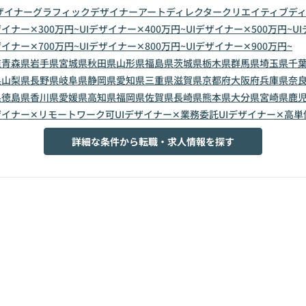
ザイナー
グラフィックデザイナー
アートディレクター
クリエイティブデ
ザイナー✕300万円~
UIデザイナー✕400万円~
UIデザイナー✕500万円~
U
ザイナー✕700万円~
UIデザイナー✕800万円~
UIデザイナー✕900万円~
道
青森県
岩手県
宮城県
秋田県
山形県
福島県
茨城県
栃木県
群馬県
埼玉県
千
県
山梨県
長野県
岐阜県
静岡県
愛知県
三重県
滋賀県
京都府
大阪府
兵庫県
奈
県
徳島県
香川県
愛媛県
高知県
福岡県
佐賀県
長崎県
熊本県
大分県
宮崎県
鹿
ザイナー✕リモートワーク可
UIデザイナー✕業務委託
UIデザイナー✕高単
詳細な条件から転職・求人情報を探す