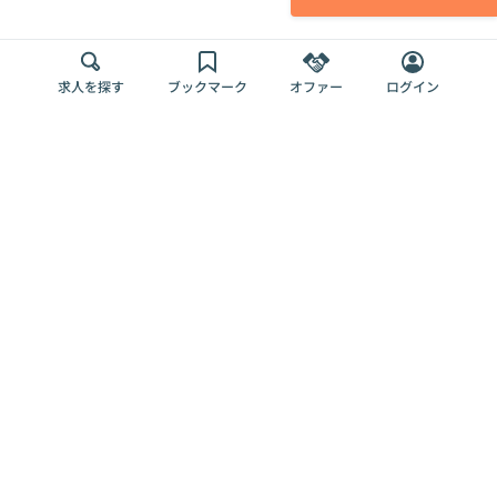
求人を探す
ブックマーク
オファー
ログイン
メディア
サービス
キャリアアップ
採用担当者さま
各種媒体
を目指す
トップページ
Offers AI
Offers
ログイン
利用規約
新規登録・ロ
RPO
Magazine
プライバシー
グイン
Offers HR
予算型リテー
ポリシー
案件を探す
Magazine
導入事例
ナー
外部送信ツー
Offers 職務経
Offers デジタ
ルの一覧
歴
ル人材総研
お役立ち
人事AIコンサ
Offers AI
資料
ルティング
Harness
企業を探す
よくある
求人掲載無料
イベント情報
ご質問
プラン