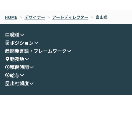
de CodeはNGになりがちで、なぜCowork
スクごとに最適
なら安全なのか」を解説いただいた上で、C
すのは至難の業です。 そこで
HOME
oworkの基本的な機能をご紹介いただきま
>
デザイナー
>
アートディレクター
>
富山県
は、LLMのフ
す。 続く公開デモでは、実際にCoworkを
ント構築の最前
使ってワークフローを構築する様子をお見
社松尾研究所の尾
職種
せいただきます。数分でワークフローが完
e・Codex・G
ポジション
成する手軽さや、Gmail等の外部サービス
分けの考え方を紐
とセキュアに連携できるポイントなど、実
使わなくなった
開発言語・フレームワーク
演を通じて具体的なイメージをお届けしま
らではの視点でお
勤務地
す。 後半のディスカッションでは、セキュ
のAIに絞るべ
稼働時間
リティの考え方や社内導入の進め方など、
迷っている方か
給与
現場目線でさらに深掘りしていきます。
最適化したい方
「自分の業務をAIで自動化してみたいけ
ご参加をお待ち
出社頻度
ど、何から始めればいいかわからない」と
いう方にこそ参加いただきたいイベントで
す。