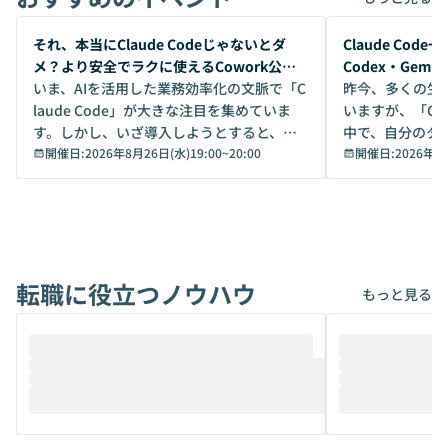
開催前
開催前
それ、本当にClaude Codeじゃないとダ
Claude Co
メ？より安全でラクに使えるCowork公開
Codex・Gem
デモ
いま、AIを活用した業務効率化の文脈で「C
昨今、多くの生
laude Code」が大きな注目を集めていま
いますが、「Code
す。しかし、いざ導入しようとすると、セ
中で、自分のタ
キュリティ面の懸念や権限管理のハードル
開催日:
2026年8月26日(水)19:00
~
20:00
いいのか」を自
開催日:
2026年8
から、気軽に使えないケースも多いのでは
か？ 「なんとなく誰かが良いと言っていた
ないでしょうか。 Coworkは、非エンジニ
から」「SNS
アでも簡単に安全に扱えるよう作られた機
ら」と、周りの
能です。そして実は、日常の業務領域であ
ている方も少な
れば「Coworkで十分にカバーできる」だ
Iのポテンシャル
転職に役立つノウハウ
けでなく、想像以上の範囲まで自動化でき
は、評判ではな
もっと見る
ることは、まだあまり知られていません。
ているAIを選ぶこ
そこで本イベントでは、メルカリで生成AI
もやり取りを重
推進を担当されているハヤカワ五味氏をお
まで文脈を忘れず
迎えし、Coworkを使った業務自動化の実
キストだけでな
際を、公開デモを交えてわかりやすくお伝
うときに一番打率が
えします。 前半のLTでは、ハヤカワ氏より
え、次々と新し
メルカリでの判断基準をもとに「なぜClau
それぞれの本当