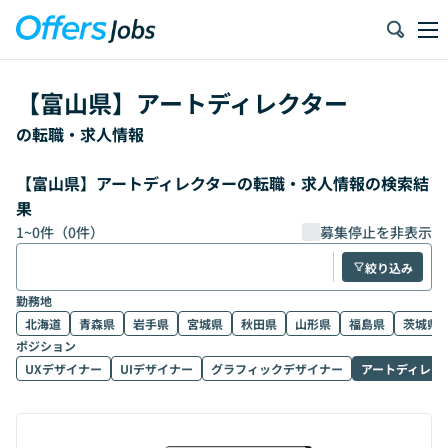
【
富山県
】
アートディレクター
の転職・求人情報
【富山県】アートディレクターの転職・求人情報の検索結
果
1
~
0
件（
0
件）
募集停止を非表示
絞り込み
勤務地
北海道
青森県
岩手県
宮城県
秋田県
山形県
福島県
茨城県
ポジション
UXデザイナー
UIデザイナー
グラフィックデザイナー
アートディレク