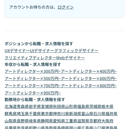
アカウントお持ちの方は、
ログイン
ポジションから転職・求人情報を探す
UXデザイナー
UIデザイナー
グラフィックデザイナー
クリエイティブディレクター
Webデザイナー
年収から転職・求人情報を探す
アートディレクター✕300万円~
アートディレクター✕400万円~
アートディレクター✕500万円~
アートディレクター✕600万円~
アートディレクター✕700万円~
アートディレクター✕800万円~
アートディレクター✕900万円~
勤務地から転職・求人情報を探す
北海道
青森県
岩手県
宮城県
秋田県
山形県
福島県
茨城県
栃木県
群馬県
埼玉県
千葉県
東京都
神奈川県
新潟県
富山県
石川県
福井県
山梨県
長野県
岐阜県
静岡県
愛知県
三重県
滋賀県
京都府
大阪府
兵庫県
奈良県
和歌山県
鳥取県
島根県
岡山県
広島県
山口県
徳島県