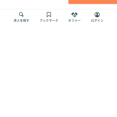
求人を探す
ブックマーク
オファー
ログイン
メディア
サービス
キャリアアップ
採用担当者さま
各種媒体
を目指す
トップページ
Offers AI
Offers
ログイン
利用規約
新規登録・ロ
RPO
Magazine
プライバシー
グイン
Offers HR
予算型リテー
ポリシー
案件を探す
Magazine
導入事例
ナー
外部送信ツー
Offers 職務経
Offers デジタ
ルの一覧
歴
ル人材総研
お役立ち
人事AIコンサ
Offers AI
資料
ルティング
Harness
企業を探す
よくある
求人掲載無料
イベント情報
ご質問
プラン