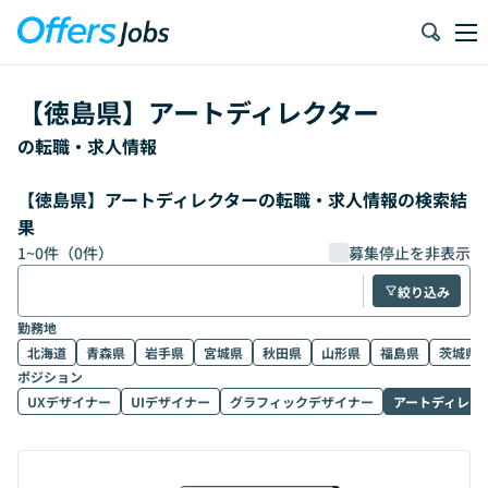
【
徳島県
】
アートディレクター
の転職・求人情報
【徳島県】アートディレクターの転職・求人情報の検索結
果
1
~
0
件（
0
件）
募集停止を非表示
絞り込み
勤務地
北海道
青森県
岩手県
宮城県
秋田県
山形県
福島県
茨城県
ポジション
UXデザイナー
UIデザイナー
グラフィックデザイナー
アートディレク