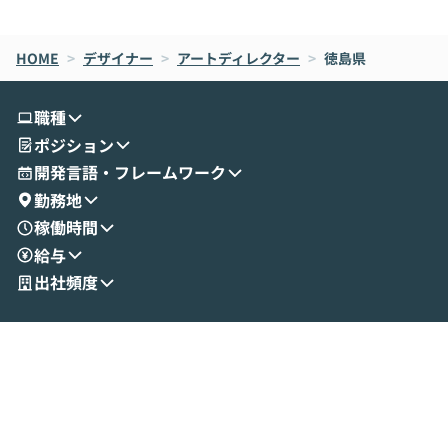
de CodeはNGになりがちで、なぜCowork
スクごとに最適
なら安全なのか」を解説いただいた上で、C
すのは至難の業です。 そこで
HOME
oworkの基本的な機能をご紹介いただきま
>
デザイナー
>
アートディレクター
>
徳島県
は、LLMのフ
す。 続く公開デモでは、実際にCoworkを
ント構築の最前
使ってワークフローを構築する様子をお見
社松尾研究所の尾
職種
せいただきます。数分でワークフローが完
e・Codex・G
ポジション
成する手軽さや、Gmail等の外部サービス
分けの考え方を紐
とセキュアに連携できるポイントなど、実
使わなくなった
開発言語・フレームワーク
演を通じて具体的なイメージをお届けしま
らではの視点でお
勤務地
す。 後半のディスカッションでは、セキュ
のAIに絞るべ
稼働時間
リティの考え方や社内導入の進め方など、
迷っている方か
給与
現場目線でさらに深掘りしていきます。
最適化したい方
「自分の業務をAIで自動化してみたいけ
ご参加をお待ち
出社頻度
ど、何から始めればいいかわからない」と
いう方にこそ参加いただきたいイベントで
す。