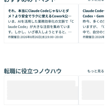
開催前
開催前
それ、本当にClaude Codeじゃないとダ
Claude Co
メ？より安全でラクに使えるCowork公開
Codex・Gem
デモ
いま、AIを活用した業務効率化の文脈で「C
昨今、多くの生
laude Code」が大きな注目を集めていま
いますが、「Code
す。しかし、いざ導入しようとすると、セ
中で、自分のタ
キュリティ面の懸念や権限管理のハードル
開催日:
2026年8月26日(水)19:00
~
20:00
いいのか」を自
開催日:
2026年8
から、気軽に使えないケースも多いのでは
か？ 「なんとなく誰かが良いと言っていた
ないでしょうか。 Coworkは、非エンジニ
から」「SNS
アでも簡単に安全に扱えるよう作られた機
ら」と、周りの
能です。そして実は、日常の業務領域であ
ている方も少な
れば「Coworkで十分にカバーできる」だ
Iのポテンシャル
転職に役立つノウハウ
けでなく、想像以上の範囲まで自動化でき
は、評判ではな
もっと見る
ることは、まだあまり知られていません。
ているAIを選ぶこ
そこで本イベントでは、メルカリで生成AI
もやり取りを重
推進を担当されているハヤカワ五味氏をお
まで文脈を忘れず
迎えし、Coworkを使った業務自動化の実
キストだけでな
際を、公開デモを交えてわかりやすくお伝
うときに一番打率が
えします。 前半のLTでは、ハヤカワ氏より
え、次々と新し
メルカリでの判断基準をもとに「なぜClau
それぞれの本当