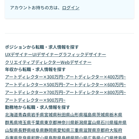
アカウントお持ちの方は、
ログイン
ポジションから転職・求人情報を探す
UXデザイナー
UIデザイナー
グラフィックデザイナー
クリエイティブディレクター
Webデザイナー
年収から転職・求人情報を探す
アートディレクター✕300万円~
アートディレクター✕400万円~
アートディレクター✕500万円~
アートディレクター✕600万円~
アートディレクター✕700万円~
アートディレクター✕800万円~
アートディレクター✕900万円~
勤務地から転職・求人情報を探す
北海道
青森県
岩手県
宮城県
秋田県
山形県
福島県
茨城県
栃木県
群馬県
埼玉県
千葉県
東京都
神奈川県
新潟県
富山県
石川県
福井県
山梨県
長野県
岐阜県
静岡県
愛知県
三重県
滋賀県
京都府
大阪府
兵庫県
奈良県
和歌山県
鳥取県
島根県
岡山県
広島県
山口県
徳島県