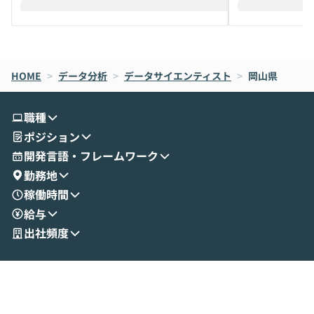
えします。 前半のLTでは、ハヤカワ氏より
え、次々と新し
メルカリでの判断基準をもとに「なぜClau
それぞれの本当
de CodeはNGになりがちで、なぜCowork
スクごとに最適
なら安全なのか」を解説いただいた上で、C
すのは至難の業です。 そこで
HOME
oworkの基本的な機能をご紹介いただきま
>
データ分析
>
データサイエンティスト
>
は、LLMのフ
岡山県
す。 続く公開デモでは、実際にCoworkを
ント構築の最前
使ってワークフローを構築する様子をお見
社松尾研究所の尾
職種
せいただきます。数分でワークフローが完
e・Codex・G
ポジション
成する手軽さや、Gmail等の外部サービス
分けの考え方を紐
とセキュアに連携できるポイントなど、実
使わなくなった
開発言語・フレームワーク
演を通じて具体的なイメージをお届けしま
らではの視点でお
勤務地
す。 後半のディスカッションでは、セキュ
のAIに絞るべ
稼働時間
リティの考え方や社内導入の進め方など、
迷っている方か
給与
現場目線でさらに深掘りしていきます。
最適化したい方
「自分の業務をAIで自動化してみたいけ
ご参加をお待ち
出社頻度
ど、何から始めればいいかわからない」と
いう方にこそ参加いただきたいイベントで
す。