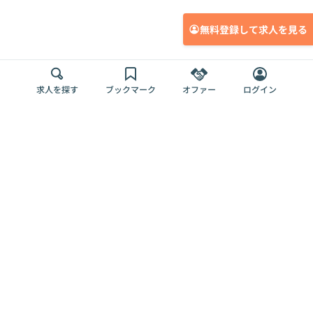
無料登録して求人を見る
求人を探す
ブックマーク
オファー
ログイン
メディア
サービス
キャリアアップ
採用担当者さま
各種媒体
を目指す
トップページ
Offers AI
Offers
ログイン
利用規約
新規登録・ロ
RPO
Magazine
プライバシー
グイン
Offers HR
予算型リテー
ポリシー
案件を探す
Magazine
導入事例
ナー
外部送信ツー
Offers 職務経
Offers デジタ
ルの一覧
歴
ル人材総研
お役立ち
人事AIコンサ
Offers AI
資料
ルティング