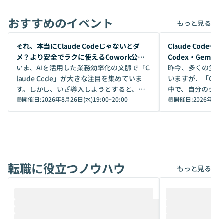
おすすめのイベント
もっと見る
開催前
開催前
それ、本当にClaude Codeじゃないとダ
Claude Co
メ？より安全でラクに使えるCowork公開
Codex・Gem
デモ
いま、AIを活用した業務効率化の文脈で「C
昨今、多くの生
laude Code」が大きな注目を集めていま
いますが、「Code
す。しかし、いざ導入しようとすると、セ
中で、自分のタ
キュリティ面の懸念や権限管理のハードル
開催日:
2026年8月26日(水)19:00
~
20:00
いいのか」を自
開催日:
2026年8
から、気軽に使えないケースも多いのでは
か？ 「なんとなく誰かが良いと言っていた
ないでしょうか。 Coworkは、非エンジニ
から」「SNS
アでも簡単に安全に扱えるよう作られた機
ら」と、周りの
能です。そして実は、日常の業務領域であ
ている方も少な
れば「Coworkで十分にカバーできる」だ
Iのポテンシャル
転職に役立つノウハウ
けでなく、想像以上の範囲まで自動化でき
は、評判ではな
もっと見る
ることは、まだあまり知られていません。
ているAIを選ぶこ
そこで本イベントでは、メルカリで生成AI
もやり取りを重
推進を担当されているハヤカワ五味氏をお
まで文脈を忘れず
迎えし、Coworkを使った業務自動化の実
キストだけでな
際を、公開デモを交えてわかりやすくお伝
うときに一番打率が