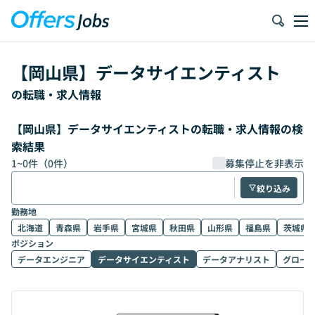
【
岡山県
】
データサイエンティスト
の転職・求人情報
【岡山県】データサイエンティストの転職・求人情報の検
索結果
1
~
0
件（
0
件）
募集停止を非表示
絞り込み
勤務地
北海道
青森県
岩手県
宮城県
秋田県
山形県
福島県
茨城県
ポジション
データエンジニア
データサイエンティスト
データアナリスト
グロー