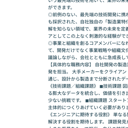
ができます。
◎前例のない、最先端の技術開発に携わ
も採択された、自社独自の「製造業特化
解を知らない領域で、業界の未来を定
アとしてこの上なく刺激的な経験がで
◎事業と組織を創るコアメンバーになれ
て、開発だけでなく事業戦略や組織文化
議論しながら、会社とともに急成長し
【具体的な職務内容】 自社開発の製造
発を担当。 大手メーカーをクライア
通じ、設計から製造まで分断されたデ
《技術課題／組織課題》 ◼︎技術課題
る膨大なデータを統合し、価値を引き
少ない挑戦です。 ◼︎組織課題 スタ
主体的につくりあげていく必要があり
《エンジニアに期待する役割》 単な
解決する役割を期待します。 課題発