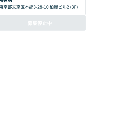
造業特化型LLMの開発にも取り組んでいま
東京都文京区本郷3-28-10 柏屋ビル2 (3F)
す。今後は大手企業とのタッグをさらに強
化し、開発を加速させる予定です。製造業
募集停止中
では一般的に、「企画→設計→調達→製造
→販売」の一連のバリューチェーンが存在
し、企画書・要求仕様書・3Dモデル・紙
図面・部品表・工程設計書・トラブル記
録・販売実績など多様な情報が生まれま
す。本来、製品単位で紐づいて管理される
べきこれらのデータは、現状の日本では十
分につながっておらず、生かしきれていま
せん。私たちは、この「眠っている製造業
データ」をAI技術で活用する取り組みを進
めています。外観検査・予知保全・需要予
測など従来のAIテーマに強みを持ちつつ、
全体最適の視点でLLMやナレッジグラフな
ど先端技術を用い、製造業全体のデータを
どう統合・管理・活用すべきかを追求して
います。