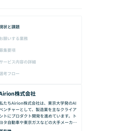
現状と課題
お願いする業務
募集要項
サービス内容の詳細
選考フロー
Airion株式会社
私たちAirion株式会社は、東京大学発のAI
ベンチャーとして、製造業を主なクライア
ントにプロダクト開発を進めています。ト
ヨタ自動車や東京ガスなどの大手メーカー
との協業を通じて急成長し、自社開発の製
所在地