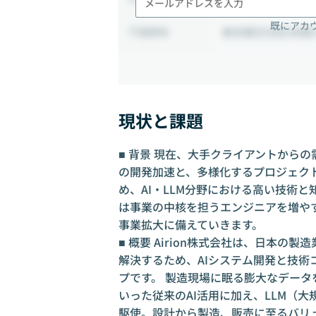
既にアカ
東京都文京区本郷3-2
勤務地
現状と課題
■ 背景 現在、大手クライアントから
の開発加速と、多様化するプロジェク
め、AI・LLM分野における高い技術
は事業の中核を担うエンジニアを増や
事業拡大に備えていきます。
■ 概要 Airion株式会社は、日本
解決するため、AIシステム開発と技術
プです。 製造現場に眠る膨大なデー
いった従来のAI活用に加え、LLM（
駆使。設計から製造、販売に至るバリ