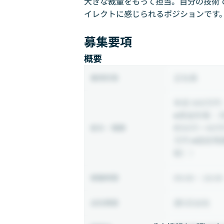
大きな裁量をもって担当。自分の技術
イレクトに感じられるポジションです
募集要項
概要
正社員
雇用形態
年収 600万円 
■賃金形態：
約50万〜60
給与・報酬
万円 ■固定残
給））
09:00 ~ 18:00
稼働時間
週5日出社
出社頻度