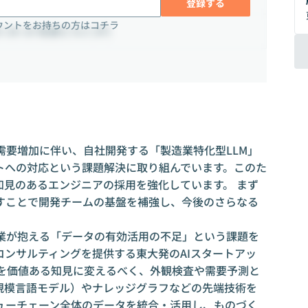
登録する
ウントをお持ちの方はコチラ
8-10 柏屋ビル2 (3F)
の需要増加に伴い、自社開発する「製造業特化型LLM」
トへの対応という課題解決に取り組んでいます。このた
と知見のあるエンジニアの採用を強化しています。 まず
すことで開発チームの基盤を補強し、今後のさらなる
の製造業が抱える「データの有効活用の不足」という課題を
コンサルティングを提供する東大発のAIスタートアッ
タを価値ある知見に変えるべく、外観検査や需要予測と
大規模言語モデル）やナレッジグラフなどの先端技術を
ューチェーン全体のデータを統合・活用し、ものづく