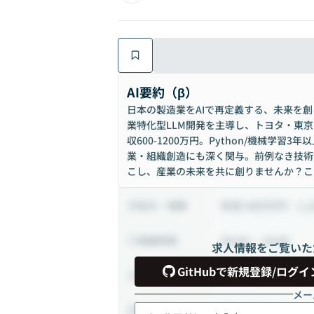
AI要約（β）
日本の製造業をAIで再定義する、未来を創
業特化型LLM開発を主導し、トヨタ・東
収600-1200万円。Python/機械学
業・組織創造にも深く関与。前例なき技術
こし、産業の未来を共に創りませんか？こ
年収 600万円 ~ 1,
給与・報酬
09:00 ~ 18:00
稼働時間
求人情報をご覧いた
GitHubで新規登録/ログイ
正社員
雇用形態
メー
週5日出社
出社頻度