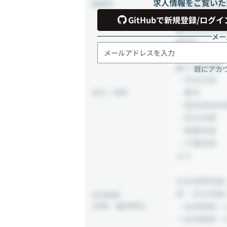
求人情報をご覧いた
東京都文京区本郷
勤務地
GitHubで新規登録/ログイ
◼︎完全週休2
メー
◼︎祝日
◼︎有給休暇
◼︎その他休暇
既にアカ
・年末年始
・慶弔
休日・休暇
・産前産後休
・育児休暇
・看護休暇
・介護休暇
など
社会保険完備
険・労災保険
社内制度
・試用期間：
(待遇・福利厚生)
※試用期間（