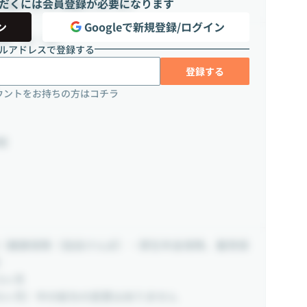
だくには会員登録が必要になります
3-28-10 柏屋ビル2 (3F)
ン
Googleで新規登録/ログイン
日制（土・日）
ルアドレスで登録する
登録する
ウントをお持ちの方はコチラ
暇
（健康保険〈協会けんぽ〉・厚生年金保険、雇用保
）
6ヶ月
6ヶ月）中の給与の変更はありません