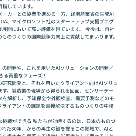
目指しています。
メーカーとの協業を進める一方、経済産業省の生成AI
VIDIA、マイクロソフト社のスタートアップ支援プログ
業展開において高い評価を得ています。 今後は、自社
のものづくりの国際競争力向上に貢献してまいります。
）の開発や、これを用いたAIソリューションの開発／
きる貴重なフェーズ！
の研究開発と、それを用いたクライアント向けAIソリュ
ます。製造業の現場から得られる図面、センサーデー
タを解析し、予知保全や外観検査、需要予測などのモ
クライアントの課題を直接解決するものづくりの中核
な挑戦ができる 私たちが対峙するのは、日本のものづ
れた30年」からの再生の鍵を握るこの領域で、AIと
来を根本から変革する挑戦に当事者として関わること