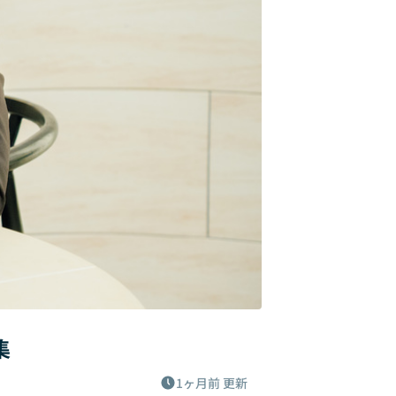
集
1ヶ月前
更新