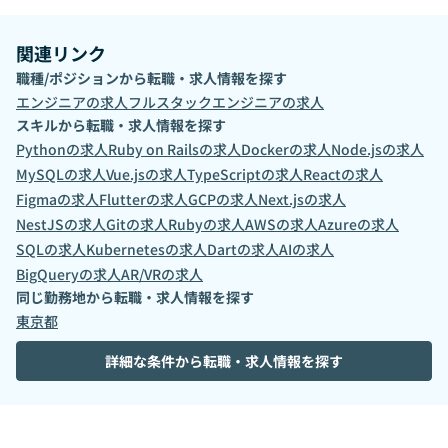
関連リンク
職種/ポジションから転職・求人情報を探す
エンジニア
の求人
フルスタックエンジニア
の求人
スキルから転職・求人情報を探す
Python
の求人
Ruby on Rails
の求人
Docker
の求人
Node.js
の求人
MySQL
の求人
Vue.js
の求人
TypeScript
の求人
React
の求人
Figma
の求人
Flutter
の求人
GCP
の求人
Next.js
の求人
NestJS
の求人
Git
の求人
Ruby
の求人
AWS
の求人
Azure
の求人
SQL
の求人
Kubernetes
の求人
Dart
の求人
AI
の求人
BigQuery
の求人
AR/VR
の求人
同じ勤務地から転職・求人情報を探す
東京都
詳細な条件から転職・求人情報を探す