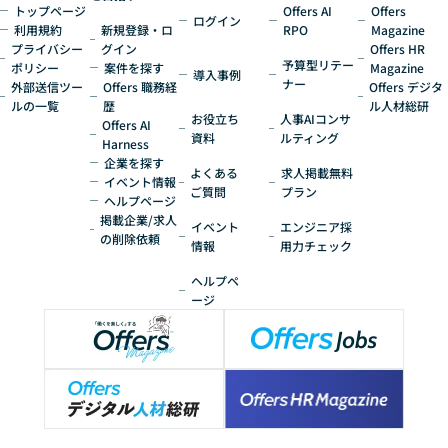
トップページ
Offers AI
Offers
ログイン
利用規約
新規登録・ロ
RPO
Magazine
プライバシー
グイン
Offers HR
予算型リテー
ポリシー
案件を探す
Magazine
導入事例
ナー
外部送信ツー
Offers 職務経
Offers デジタ
ルの一覧
歴
ル人材総研
お役立ち
人事AIコンサ
Offers AI
資料
ルティング
Harness
企業を探す
よくある
求人掲載無料
イベント情報
ご質問
プラン
ヘルプページ
掲載企業/求人
イベント
エンジニア採
の削除依頼
情報
用力チェック
ヘルプペ
ージ