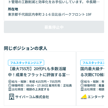
ト管理の工数削減と効率化をお手伝いしています。 中長期の
構想としては「らくしふ」を起点に一つのプラットフォーム
所在地
として進化させていくことで、結果として働き手がより自由
東京都千代田区内幸町 2-1-6 日比谷パークフロント 19F
度高く多様な働き方ができ、労働の経済的価値を最大化した
社会を実現を目指します。 ◆クロスビットのプロダクト開発
募集停止中
チームについて https://speakerdeck.com/xbit/5fen-
tewakarukurosuhitutonohurotakutokai-fa-timu ◆Tech
Blog https://zenn.dev/p/xbit ◆コーポレートサイト
https://x-bit.co.jp/
同じポジションの求人
フルスタックエンジニア
フルスタックエン
【最大755万】20代PLも多数活躍
国内最大級チケ
中！成果をフラットに評価する富士
る次期CTO候
ソフトG
給与・報酬：
年収 415万円 ~ 755万円
給与・報酬：
年収 
稼働時間：
09:00 ~ 17:30
雇用形態：
正社員
稼働時間：
裁量労
出社頻度：
相談の上決定する
出社頻度：
相談の
サイバーコム株式会社
エンターテイ