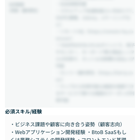
・社会保険完備
社内制度
(待遇・福利厚生)
・スキルアップ支援制度(3ヶ月あたり7,
500円/書籍、Udemy、eラーニングな
ど)
・リモートHQ（https://remote-hq.co
m/user）
└ 7000円分付与されるポイントで、椅子
やモニター、キーボード等の商品レンタ
ルの利用や、ネット＆光熱費の支払いが
可能
・カンリー福利厚生（https://fuk-ly.co
m/）
└ マップから利用可能な施設を検索でき
るサービスで様々な施設のクーポンが利
用可能
必須スキル/経験
・ビジネス課題や顧客に向き合う姿勢（顧客志向）
・Webアプリケーション開発経験 ・BtoB SaaSもし
くは業務システムの開発経験 ・フロントエンド基礎