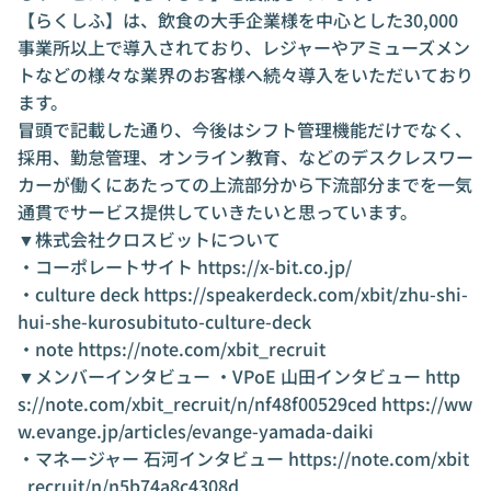
【らくしふ】は、飲食の大手企業様を中心とした30,000
事業所以上で導入されており、レジャーやアミューズメン
トなどの様々な業界のお客様へ続々導入をいただいており
ます。
冒頭で記載した通り、今後はシフト管理機能だけでなく、
採用、勤怠管理、オンライン教育、などのデスクレスワー
カーが働くにあたっての上流部分から下流部分までを一気
通貫でサービス提供していきたいと思っています。
▼株式会社クロスビットについて
・コーポレートサイト
https://x-bit.co.jp/
・culture deck
https://speakerdeck.com/xbit/zhu-shi-
hui-she-kurosubituto-culture-deck
・note
https://note.com/xbit_recruit
▼メンバーインタビュー ・VPoE 山田インタビュー
http
s://note.com/xbit_recruit/n/nf48f00529ced
https://ww
w.evange.jp/articles/evange-yamada-daiki
・マネージャー 石河インタビュー
https://note.com/xbit
_recruit/n/n5b74a8c4308d