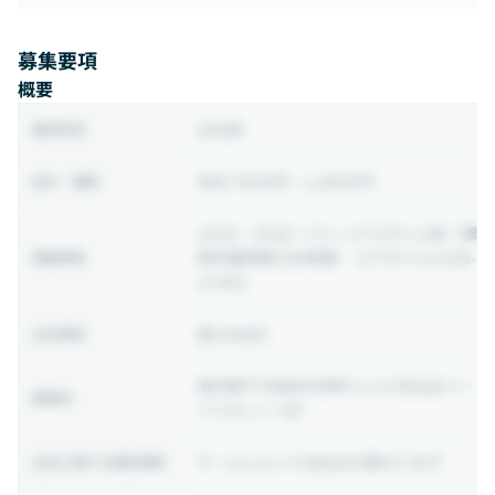
募集要項
概要
正社員
雇用形態
年収 700万円 ~ 1,200万円
給与・報酬
10:00 ~ 19:00
（フレックスタイム制（標
準労働時間1日8時間 コアタイム13:00-
稼働時間
17:00)）
週1日出社
出社頻度
東京都千代田区内幸町 2-1-6 日比谷パー
勤務地
クフロント 19F
チームによって出社日が異なります
出社に関する補足情報