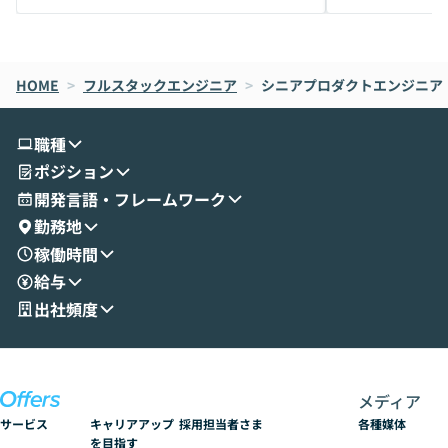
メルカリでの判断基準をもとに「なぜClau
それぞれの本当
de CodeはNGになりがちで、なぜCowork
スクごとに最適
なら安全なのか」を解説いただいた上で、C
すのは至難の業です。 そこで
HOME
oworkの基本的な機能をご紹介いただきま
>
フルスタックエンジニア
>
シニアプロダクトエンジニア
は、LLMのフ
す。 続く公開デモでは、実際にCoworkを
ント構築の最前
使ってワークフローを構築する様子をお見
社松尾研究所の尾
職種
せいただきます。数分でワークフローが完
e・Codex・G
ポジション
成する手軽さや、Gmail等の外部サービス
分けの考え方を紐
とセキュアに連携できるポイントなど、実
使わなくなった
開発言語・フレームワーク
演を通じて具体的なイメージをお届けしま
らではの視点でお
勤務地
す。 後半のディスカッションでは、セキュ
のAIに絞るべ
稼働時間
リティの考え方や社内導入の進め方など、
迷っている方か
給与
現場目線でさらに深掘りしていきます。
最適化したい方
「自分の業務をAIで自動化してみたいけ
ご参加をお待ち
出社頻度
ど、何から始めればいいかわからない」と
いう方にこそ参加いただきたいイベントで
す。
メディア
サービス
キャリアアップ
採用担当者さま
各種媒体
を目指す