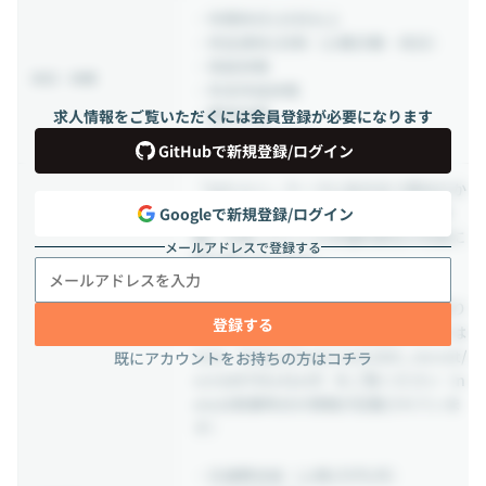
・年間休日120日以上
・完全週休2日制（土曜日曜・祝日）
・有給休暇
休日・休暇
・年末年始休暇
・慶弔休暇
求人情報をご覧いただくには会員登録が必要になります
・産休・育休制度
GitHubで新規登録/ログイン
「はたらく」テーマに向き合う弊社だか
らこそ、まずは社内から良い「働く体
Googleで新規登録/ログイン
験」を創っていくため福利厚生の充実に
メールアドレスで登録する
取り組んでいます。
※弊社の福利厚生に対する考え方や取り
登録する
入れている制度、今後の展開については
note（https://note.com/xbit_recruit/
既にアカウントをお持ちの方はコチラ
n/n3d9795c42e3f）をご覧ください（n
oteは執筆時点の情報が記載されていま
す）
・交通費支給（上限2万円/月）