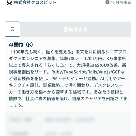
株式会社クロスビット
7ヶ月前
更新
募集停止中
AI要約（β）
「100年先も続く、働くを支える」未来を共に創るシニアプロ
ダクトエンジニアを募集。年収700万～1200万円。3万事業所
以上で導入される『らくしふ』で、大規模SaaSのUX改善、新
規事業創出をリード。Ruby/TypeScript/Rails/Vue.js/GCPな
ど最新技術を駆使し、PM・デザイナーと連携。AI活用やアー
キテクチャ設計、事業戦略まで深く関わり、デスクレスワー
カーの働き方を根本から変革する挑戦です。あなたの技術と
情熱で、社会に真の価値を届け、自身のキャリアを飛躍させま
しょう。
年収 700万円 ~ 1,200万円
給与・報酬
10:00 ~ 19:00
稼働時間