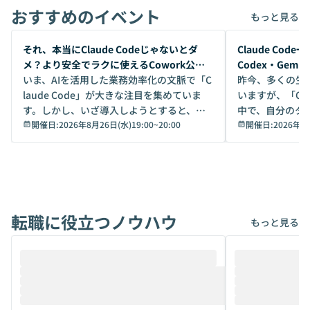
おすすめのイベント
もっと見る
開催前
開催前
それ、本当にClaude Codeじゃないとダ
Claude Co
メ？より安全でラクに使えるCowork公開
Codex・Gem
デモ
いま、AIを活用した業務効率化の文脈で「C
昨今、多くの生
laude Code」が大きな注目を集めていま
いますが、「Code
す。しかし、いざ導入しようとすると、セ
中で、自分のタ
キュリティ面の懸念や権限管理のハードル
開催日:
2026年8月26日(水)19:00
~
20:00
いいのか」を自
開催日:
2026年8
から、気軽に使えないケースも多いのでは
か？ 「なんとなく誰かが良いと言っていた
ないでしょうか。 Coworkは、非エンジニ
から」「SNS
アでも簡単に安全に扱えるよう作られた機
ら」と、周りの
能です。そして実は、日常の業務領域であ
ている方も少な
れば「Coworkで十分にカバーできる」だ
Iのポテンシャル
転職に役立つノウハウ
けでなく、想像以上の範囲まで自動化でき
は、評判ではな
もっと見る
ることは、まだあまり知られていません。
ているAIを選ぶこ
そこで本イベントでは、メルカリで生成AI
もやり取りを重
推進を担当されているハヤカワ五味氏をお
まで文脈を忘れず
迎えし、Coworkを使った業務自動化の実
キストだけでな
際を、公開デモを交えてわかりやすくお伝
うときに一番打率が
えします。 前半のLTでは、ハヤカワ氏より
え、次々と新し