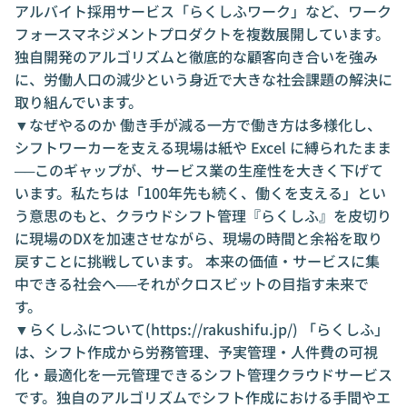
アルバイト採用サービス「らくしふワーク」など、ワーク
フォースマネジメントプロダクトを複数展開しています。
独自開発のアルゴリズムと徹底的な顧客向き合いを強み
に、労働人口の減少という身近で大きな社会課題の解決に
取り組んでいます。
▼なぜやるのか 働き手が減る一方で働き方は多様化し、
シフトワーカーを支える現場は紙や Excel に縛られたまま
──このギャップが、サービス業の生産性を大きく下げて
います。私たちは「100年先も続く、働くを支える」とい
う意思のもと、クラウドシフト管理『らくしふ』を皮切り
に現場のDXを加速させながら、現場の時間と余裕を取り
戻すことに挑戦しています。 本来の価値・サービスに集
中できる社会へ──それがクロスビットの目指す未来で
す。
▼らくしふについて(
https://rakushifu.jp/
) 「らくしふ」
は、シフト作成から労務管理、予実管理・人件費の可視
化・最適化を一元管理できるシフト管理クラウドサービス
です。独自のアルゴリズムでシフト作成における手間やエ