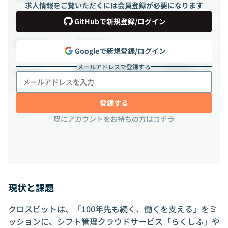
求人情報をご覧いただくには会員登録が必要になります
正社員
雇用形態
GitHubで新規登録/ログイン
週1日出社
出社頻度
Googleで新規登録/ログイン
メールアドレスで登録する
東京都千代田区内幸町 2-1-6 日比谷パーク
勤務地
フロント 19F
登録する
既にアカウントをお持ちの方はコチラ
現状と課題
クロスビットは、「100年先も続く、働くを支える」をミ
ッションに、シフト管理クラウドサービス「らくしふ」や