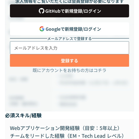
求人情報をご覧いただくには会員登録が必要になります
10:00 ~ 19:00
稼働時間
GitHubで新規登録/ログイン
フルリモート
出社頻度
Googleで新規登録/ログイン
東京都大田区平和島1-2-20 2階C棟
勤務地
メールアドレスで登録する
週3日程度出社あり
出社に関する補足情報
登録する
フルリモート
リモートワーク条件
既にアカウントをお持ちの方はコチラ
・土日祝
休日・休暇
・年末年始休暇（12月27日～1月4日）
・社会保険完備
社内制度
(待遇・福利厚生)
・服装自由
必須スキル/経験
Webアプリケーション開発経験（目安：5年以上）
チームをリードした経験（EM・Tech Lead レベル）