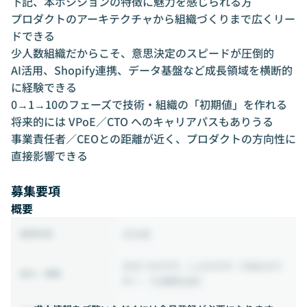
下記、本ポジションの特徴に魅力を感じられる方
プロダクトのアーキテクチャから組織づくりまで広くリー
ドできる
少人数組織だからこそ、意思決定のスピードが圧倒的
AI活用、Shopify連携、データ基盤など成長領域を横断的
に経験できる
0→1→10のフェーズで技術・組織の「初期値」を作れる
将来的には VPoE／CTO へのキャリアパスもありうる
事業責任者／CEOとの距離が近く、プロダクトの方向性に
直接影響できる
募集要項
概要
正社員
雇用形態
年収 700万円 ~ 1,200万円
（月給58万
給与・報酬
円〜／交通費支給）