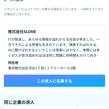
※ポジションによってフローが異なる場合がございます。 ※技術テストが入
る場合がございます。
株式会社SLONE
ITが発達し、あらゆる情報が溢れかえる社会が来ました。一
方でそれによる弊害も生まれています。検索すればわかる、
AIに聞けばわかるということは現実には少なく、実際には多
くの人が突き詰めればほぼ同じ問題に何時間もかけて向き合
う現象をあらゆる場面で目にします。情報はそれだけでは役
所在地
に立たず、情報を「どうやって扱うか」がより重要になって
東京都渋谷区渋谷1丁目1-3 アミーホール3階
います。一部のごく限られた人しか知らないこの「情報の扱
い方」を、人に依存しない仕組みで世に広げる。車輪の再発
この求人に応募する
明をなくし、人がより意味のある時間を使える社会を実現し
たい。そんな想いでSLONEを創業しました。
同じ企業の求人