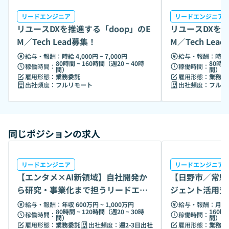
リードエンジニア
リードエンジニア
リユースDXを推進する「doop」のE
リユースDXを推
M／Tech Lead募集！
M／Tech Lea
給与・報酬：
時給 4,000円 ~ 7,000円
給与・報酬：
時給 
80時間 ~ 160時間（週20 ~ 40時
80時間
稼働時間：
稼働時間：
間）
間）
雇用形態：
業務委託
雇用形態：
業務委
出社頻度：
フルリモート
出社頻度：
フルリ
同じポジションの求人
リードエンジニア
リードエンジニア
【エンタメ×AI新領域】自社開発か
【日野市／常駐
ら研究・事業化まで担うリードエン
ジェント活用支
ジニア募集
給与・報酬：
年収 600万円 ~ 1,000万円
給与・報酬：
月給 
80時間 ~ 120時間（週20 ~ 30時
160時
稼働時間：
稼働時間：
間）
間）
雇用形態：
業務委託
出社頻度：
週2-3日出社
雇用形態：
業務委