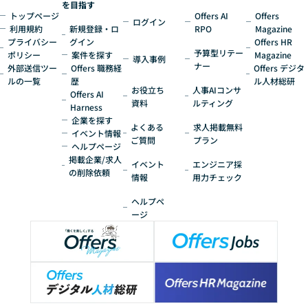
を目指す
トップページ
Offers AI
Offers
ログイン
利用規約
新規登録・ロ
RPO
Magazine
プライバシー
グイン
Offers HR
予算型リテー
ポリシー
案件を探す
Magazine
導入事例
ナー
外部送信ツー
Offers 職務経
Offers デジタ
ルの一覧
歴
ル人材総研
お役立ち
人事AIコンサ
Offers AI
資料
ルティング
Harness
企業を探す
よくある
求人掲載無料
イベント情報
ご質問
プラン
ヘルプページ
掲載企業/求人
イベント
エンジニア採
の削除依頼
情報
用力チェック
ヘルプペ
ージ