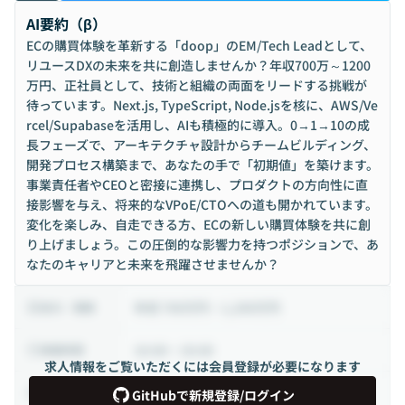
AI要約（β）
ECの購買体験を革新する「doop」のEM/Tech Leadとして、
リユースDXの未来を共に創造しませんか？年収700万～1200
万円、正社員として、技術と組織の両面をリードする挑戦が
待っています。Next.js, TypeScript, Node.jsを核に、AWS/Ve
rcel/Supabaseを活用し、AIも積極的に導入。0→1→10の成
長フェーズで、アーキテクチャ設計からチームビルディング、
開発プロセス構築まで、あなたの手で「初期値」を築けます。
事業責任者やCEOと密接に連携し、プロダクトの方向性に直
接影響を与え、将来的なVPoE/CTOへの道も開かれています。
変化を楽しみ、自走できる方、ECの新しい購買体験を共に創
り上げましょう。この圧倒的な影響力を持つポジションで、あ
なたのキャリアと未来を飛躍させませんか？
年収 700万円 ~ 1,200万円
給与・報酬
10:00 ~ 19:00
稼働時間
求人情報をご覧いただくには会員登録が必要になります
正社員
雇用形態
GitHubで新規登録/ログイン