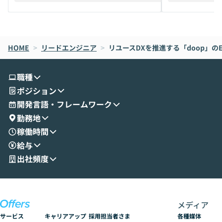
えします。 前半のLTでは、ハヤカワ氏より
え、次々と新し
メルカリでの判断基準をもとに「なぜClau
それぞれの本当
de CodeはNGになりがちで、なぜCowork
スクごとに最適
なら安全なのか」を解説いただいた上で、C
すのは至難の業です。 そこで
HOME
oworkの基本的な機能をご紹介いただきま
>
リードエンジニア
>
リユースDXを推進する「doop」のEM
は、LLMのフ
す。 続く公開デモでは、実際にCoworkを
ント構築の最前
使ってワークフローを構築する様子をお見
社松尾研究所の尾
職種
せいただきます。数分でワークフローが完
e・Codex・G
ポジション
成する手軽さや、Gmail等の外部サービス
分けの考え方を紐
とセキュアに連携できるポイントなど、実
使わなくなった
開発言語・フレームワーク
演を通じて具体的なイメージをお届けしま
らではの視点でお
勤務地
す。 後半のディスカッションでは、セキュ
のAIに絞るべ
稼働時間
リティの考え方や社内導入の進め方など、
迷っている方か
給与
現場目線でさらに深掘りしていきます。
最適化したい方
「自分の業務をAIで自動化してみたいけ
ご参加をお待ち
出社頻度
ど、何から始めればいいかわからない」と
いう方にこそ参加いただきたいイベントで
す。
メディア
サービス
キャリアアップ
採用担当者さま
各種媒体