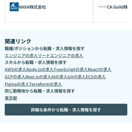
NAXA株式会社
CA Guild株
関連リンク
職種/ポジションから転職・求人情報を探す
エンジニア
の求人
リードエンジニア
の求人
スキルから転職・求人情報を探す
AWS
の求人
Node.js
の求人
TypeScript
の求人
React
の求人
GCP
の求人
Next.js
の求人
AI
の求人
Git
の求人
ECS
の求人
Figma
の求人
Terraform
の求人
同じ勤務地から転職・求人情報を探す
東京都
詳細な条件から転職・求人情報を探す