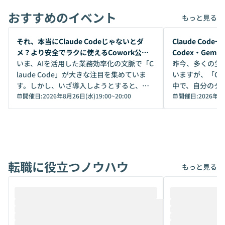
おすすめのイベント
もっと見る
開催前
開催前
それ、本当にClaude Codeじゃないとダ
Claude Co
メ？より安全でラクに使えるCowork公開
Codex・Gem
デモ
いま、AIを活用した業務効率化の文脈で「C
昨今、多くの生
laude Code」が大きな注目を集めていま
いますが、「Code
す。しかし、いざ導入しようとすると、セ
中で、自分のタ
キュリティ面の懸念や権限管理のハードル
開催日:
2026年8月26日(水)19:00
~
20:00
いいのか」を自
開催日:
2026年8
から、気軽に使えないケースも多いのでは
か？ 「なんとなく誰かが良いと言っていた
ないでしょうか。 Coworkは、非エンジニ
から」「SNS
アでも簡単に安全に扱えるよう作られた機
ら」と、周りの
能です。そして実は、日常の業務領域であ
ている方も少な
れば「Coworkで十分にカバーできる」だ
Iのポテンシャル
転職に役立つノウハウ
けでなく、想像以上の範囲まで自動化でき
は、評判ではな
もっと見る
ることは、まだあまり知られていません。
ているAIを選ぶこ
そこで本イベントでは、メルカリで生成AI
もやり取りを重
推進を担当されているハヤカワ五味氏をお
まで文脈を忘れず
迎えし、Coworkを使った業務自動化の実
キストだけでな
際を、公開デモを交えてわかりやすくお伝
うときに一番打率が