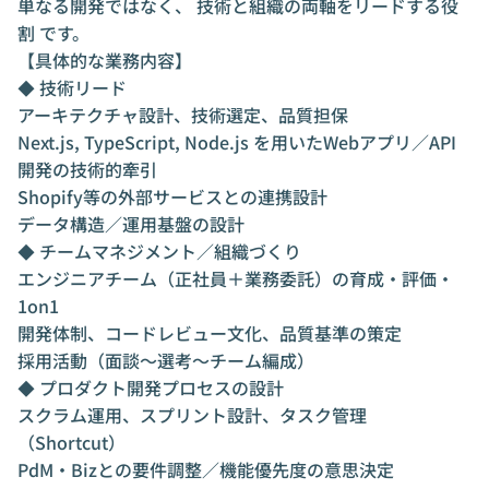
単なる開発ではなく、 技術と組織の両軸をリードする役
割 です。
【具体的な業務内容】
◆ 技術リード
アーキテクチャ設計、技術選定、品質担保
Next.js, TypeScript, Node.js を用いたWebアプリ／API
開発の技術的牽引
Shopify等の外部サービスとの連携設計
データ構造／運用基盤の設計
◆ チームマネジメント／組織づくり
エンジニアチーム（正社員＋業務委託）の育成・評価・
1on1
開発体制、コードレビュー文化、品質基準の策定
採用活動（面談〜選考〜チーム編成）
◆ プロダクト開発プロセスの設計
スクラム運用、スプリント設計、タスク管理
（Shortcut）
PdM・Bizとの要件調整／機能優先度の意思決定