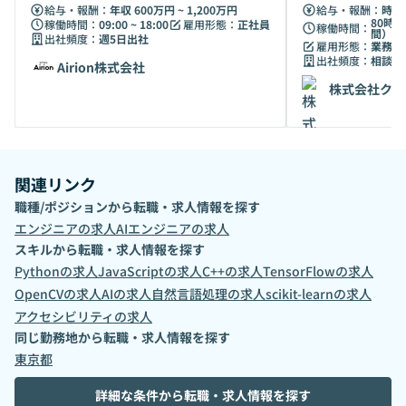
給与・報酬：
年収 600万円 ~ 1,200万円
給与・報酬：
時給 
80時間
稼働時間：
09:00 ~ 18:00
雇用形態：
正社員
稼働時間：
間）
出社頻度：
週5日出社
雇用形態：
業務委
出社頻度：
相談の
Airion株式会社
株式会社クラ
関連リンク
職種/ポジションから転職・求人情報を探す
エンジニア
の求人
AIエンジニア
の求人
スキルから転職・求人情報を探す
Python
の求人
JavaScript
の求人
C++
の求人
TensorFlow
の求人
OpenCV
の求人
AI
の求人
自然言語処理
の求人
scikit-learn
の求人
アクセシビリティ
の求人
同じ勤務地から転職・求人情報を探す
東京都
詳細な条件から転職・求人情報を探す