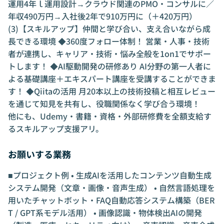
運用4年ｌ運用設計→クラウド関連のPMO・コンサルに／
年収490万円→入社後2年で910万円に（＋420万円）
(3)【スキルアップ】仲間と学び合い、支え合いながら成
長できる環境 ◆360度フォロー体制！ 営業・人事・技術
者が連携し、キャリア・技術・悩み全般を1on1でサポー
トします！ ◆AI駆動開発の研修あり AI分野の第一人者に
よる基礎講座＋エキスパート講座を受講することができま
す！ ◆Qiitaの活用 月20本以上の技術投稿と相互レビュー
を通じて知見を共有し、役職関係なく学び合う環境！
他にも、Udemy・書籍・資格・外部研修費を全額支給す
るスキルアップ支援アリ。
お願いする業務
■プロジェクト例 • 生成AIを活用したコンテンツ自動生成
システム開発（文章・画像・音声生成） • 自然言語処理を
用いたチャットボット・FAQ自動応答システム構築（BER
T / GPT系モデル活用） • 画像認識・物体検出AIの開発