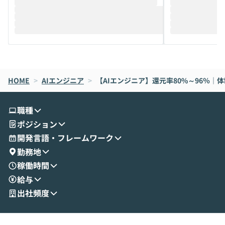
推進を担当されているハヤカワ五味氏をお
まで文脈を忘れず
迎えし、Coworkを使った業務自動化の実
キストだけでな
際を、公開デモを交えてわかりやすくお伝
うときに一番打率が
えします。 前半のLTでは、ハヤカワ氏より
え、次々と新し
メルカリでの判断基準をもとに「なぜClau
それぞれの本当
de CodeはNGになりがちで、なぜCowork
スクごとに最適
なら安全なのか」を解説いただいた上で、C
すのは至難の業です。 そこで
HOME
oworkの基本的な機能をご紹介いただきま
>
AIエンジニア
>
【AIエンジニア】還元率80%～96％｜
は、LLMのフ
す。 続く公開デモでは、実際にCoworkを
ント構築の最前
使ってワークフローを構築する様子をお見
社松尾研究所の尾
職種
せいただきます。数分でワークフローが完
e・Codex・G
ポジション
成する手軽さや、Gmail等の外部サービス
分けの考え方を紐
とセキュアに連携できるポイントなど、実
使わなくなった
開発言語・フレームワーク
演を通じて具体的なイメージをお届けしま
らではの視点でお
勤務地
す。 後半のディスカッションでは、セキュ
のAIに絞るべ
稼働時間
リティの考え方や社内導入の進め方など、
迷っている方か
給与
現場目線でさらに深掘りしていきます。
最適化したい方
「自分の業務をAIで自動化してみたいけ
ご参加をお待ち
出社頻度
ど、何から始めればいいかわからない」と
いう方にこそ参加いただきたいイベントで
す。