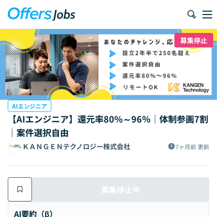
募集停止
AIエンジニア
【AIエンジニア】還元率80%～96％｜体制参画7割
｜案件選択自由
ＫＡＮＧＥＮテクノロジー株式会社
7ヶ月前
更新
募集停止中
AI要約（β）