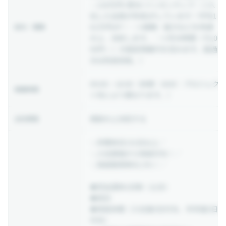
～120万円+賞与+インセンティブ｜◎入
社した全員が年収UPしています！平均1
61万円UP！｜※経験・能力などを考慮
給与・報酬
の上、決定します。｜※月30時間（76,0
00円～）の固定残業代を含みます。超過
分は別途支給。）
09:00 ~ 18:00
（休憩：60分｜プロジェク
稼働時間
ト先により異なります。）
相談の上決定する
出社頻度
＼年間休日131日以上／
＼入社直後から有給付与！／
＼有給取得率92.3%！／
◆完全週休2日制（土日）
◆祝日
◆有給休暇（入社後5日付与、半年後5日
付与）