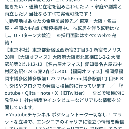
働きたい ・通勤と在宅を組み合わせたい ・家庭や副業と
両立したい 当社ならすべて実現可能です！
＼勤務地はあなたの希望を最優先／ 東京・大阪・名古
屋・福岡の4拠点で積極採用中。 ※転居を伴う転勤はな
し。U・Iターン大歓迎！ ※採用面談はすべてWebで完
結！
【東京本社】東京都新宿区西新宿2丁目3-1 新宿モノリス
28階 【大阪オフィス】大阪府大阪市北区梅田1-2-2 大阪
駅前第2ビル12-12 【名古屋オフィス】愛知県名古屋市中
村区名駅4-24-5 第2森ビル401 【福岡オフィス】福岡県福
岡市博多区博多駅前1-23-2 ParkFront博多駅前1丁目5F-B
＼SNSやブログでの発信も積極的に行っています！／ 「Y
outube・Qiita・note・X（旧Twitter）」などで積極的に
発信中！ 社内制度やインタビューなどリアルな情報を公
開しています。
▼Youtubeチャンネル ポジショントーク一切なし！ フラ
ットな立場で、エンジニアのキャリアに役立つ情報を発信
しています！ 「エンジニアキャリアTV」で検索してみて