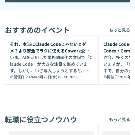
おすすめのイベント
もっと見る
開催前
開催前
それ、本当にClaude Codeじゃないとダ
Claude Co
メ？より安全でラクに使えるCowork公開
Codex・Gem
デモ
いま、AIを活用した業務効率化の文脈で「C
昨今、多くの生
laude Code」が大きな注目を集めていま
いますが、「Code
す。しかし、いざ導入しようとすると、セ
中で、自分のタ
キュリティ面の懸念や権限管理のハードル
開催日:
2026年8月26日(水)19:00
~
20:00
いいのか」を自
開催日:
2026年8
から、気軽に使えないケースも多いのでは
か？ 「なんとなく誰かが良いと言っていた
ないでしょうか。 Coworkは、非エンジニ
から」「SNS
アでも簡単に安全に扱えるよう作られた機
ら」と、周りの
能です。そして実は、日常の業務領域であ
ている方も少な
れば「Coworkで十分にカバーできる」だ
Iのポテンシャル
転職に役立つノウハウ
けでなく、想像以上の範囲まで自動化でき
は、評判ではな
もっと見る
ることは、まだあまり知られていません。
ているAIを選ぶこ
そこで本イベントでは、メルカリで生成AI
もやり取りを重