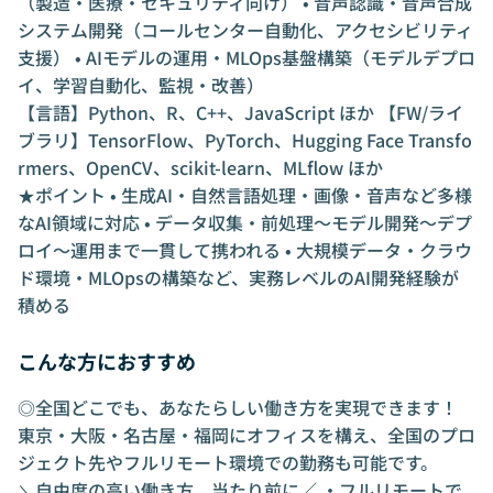
（製造・医療・セキュリティ向け） • 音声認識・音声合成
システム開発（コールセンター自動化、アクセシビリティ
支援） • AIモデルの運用・MLOps基盤構築（モデルデプロ
イ、学習自動化、監視・改善）
【言語】Python、R、C++、JavaScript ほか 【FW/ライ
ブラリ】TensorFlow、PyTorch、Hugging Face Transfo
rmers、OpenCV、scikit-learn、MLflow ほか
★ポイント • 生成AI・自然言語処理・画像・音声など多様
なAI領域に対応 • データ収集・前処理〜モデル開発〜デプ
ロイ〜運用まで一貫して携われる • 大規模データ・クラウ
ド環境・MLOpsの構築など、実務レベルのAI開発経験が
積める
こんな方におすすめ
◎全国どこでも、あなたらしい働き方を実現できます！
東京・大阪・名古屋・福岡にオフィスを構え、全国のプロ
ジェクト先やフルリモート環境での勤務も可能です。
＼自由度の高い働き方、当たり前に／ ・フルリモートで