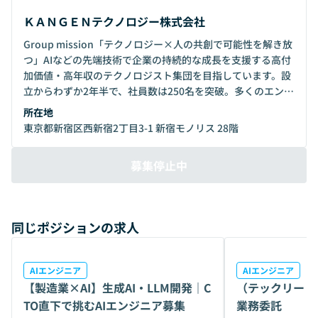
ＫＡＮＧＥＮテクノロジー株式会社
Group mission「テクノロジー×人の共創で可能性を解き放
つ」AIなどの先端技術で企業の持続的な成長を支援する高付
加価値・高年収のテクノロジスト集団を目指しています。設
立からわずか2年半で、社員数は250名を突破。多くのエンジ
ニアに選ばれ、急成長中のフェーズを迎えています。営業・
所在地
人事・技術リーダーが一体となってAIラボ、勉強会、専属メ
東京都新宿区西新宿2丁目3-1 新宿モノリス 28階
ンター、定期1on1などエンジニアが本気で成長できる環境
を用意しています。技術を深めたい方も、キャリアを広げた
募集停止中
い方も、それぞれの道をサポートします。
同じポジションの求人
AIエンジニア
AIエンジニア
【製造業×AI】生成AI・LLM開発｜C
（テックリード
TO直下で挑むAIエンジニア募集
業務委託