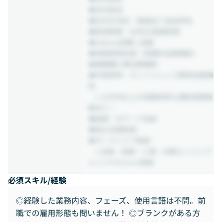
◆全社総会
◆社内交流会・勉強会※自由参加
◆新規事業・社内DX提案制度
◆Udemy受講し放題
◆資格取得支援（受験料全額補助）
◆書籍購入費全額補助
◆外部研修・カンファレンス費用全額補
助
L 10万円以上の高額研修も補助実績複
数あり！
◆副業・Wワーク自由
◆独立支援制度
◆オープンドア制度
L 役員・営業・人事・先輩エンジニア
といつでも1on1実施
必須スキル/経験
◎経験した業務内容、フェーズ、使用言語は不問。前
職での雇用形態も問いません！ ◎ブランクがある方