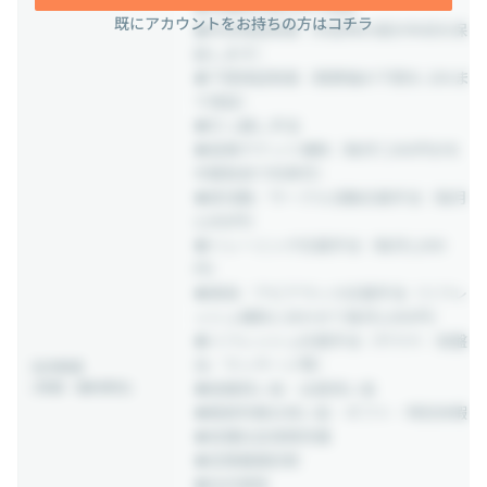
◆待機時月給100％保証
既にアカウントをお持ちの方はコチラ
◆年収保証制度（内定時の提示年収を保
証します）
◆下限保証制度（精算幅の下限を-20hま
で保証）
◆引っ越し手当
◆食事チケット補助（毎月7,560円分を
半額負担で利用可）
◆部活動／サークル活動応援手当（毎月
2,000円）
◆トレーニング応援手当（毎月2,000
円）
◆美容／アピアランス応援手当（リフレ
ッシュ補助と合わせて毎月2,000円）
◆リフレッシュ応援手当（サウナ／岩盤
浴／マッサージ等）
社内制度
(待遇・福利厚生)
◆結婚祝い金・出産祝い金
◆勤続年数お祝い金・ギフト・特別休暇
◆各種社会保険完備
◆定期健康診断
◆社内表彰