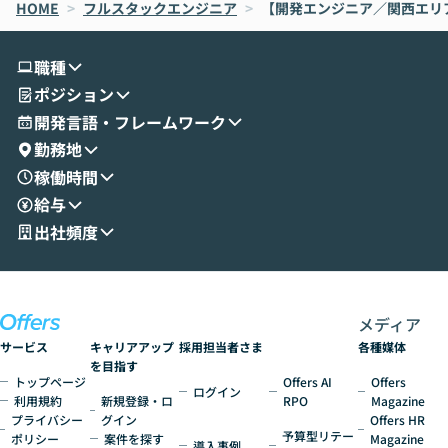
HOME
oworkの基本的な機能をご紹介いただきま
>
フルスタックエンジニア
>
【開発エンジニア／関西エリ
は、LLMのフ
す。 続く公開デモでは、実際にCoworkを
ント構築の最前
使ってワークフローを構築する様子をお見
社松尾研究所の尾
職種
せいただきます。数分でワークフローが完
e・Codex・G
ポジション
成する手軽さや、Gmail等の外部サービス
分けの考え方を紐
とセキュアに連携できるポイントなど、実
使わなくなった
開発言語・フレームワーク
演を通じて具体的なイメージをお届けしま
らではの視点でお
勤務地
す。 後半のディスカッションでは、セキュ
のAIに絞るべ
稼働時間
リティの考え方や社内導入の進め方など、
迷っている方か
給与
現場目線でさらに深掘りしていきます。
最適化したい方
「自分の業務をAIで自動化してみたいけ
ご参加をお待ち
出社頻度
ど、何から始めればいいかわからない」と
いう方にこそ参加いただきたいイベントで
す。
メディア
サービス
キャリアアップ
採用担当者さま
各種媒体
を目指す
トップページ
Offers AI
Offers
ログイン
利用規約
新規登録・ロ
RPO
Magazine
プライバシー
グイン
Offers HR
予算型リテー
ポリシー
案件を探す
Magazine
導入事例