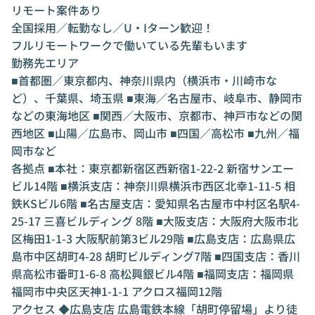
リモート案件あり
全国採用／転勤なし／U・Iターン歓迎！
フルリモートワークで働いている先輩もいます
勤務先エリア
■首都圏／東京都内、神奈川県内（横浜市・川崎市な
ど）、千葉県、埼玉県 ■東海／名古屋市、岐阜市、静岡市
などの東海地区 ■関西／大阪市、京都市、神戸市などの関
西地区 ■山陽／広島市、岡山市 ■四国／高松市 ■九州／福
岡市など
各拠点 ■本社：東京都新宿区西新宿1-22-2 新宿サンエー
ビル14階 ■横浜支店：神奈川県横浜市西区北幸1-11-5 相
鉄KSビル6階 ■名古屋支店：愛知県名古屋市中村区名駅4-
25-17 三喜ビルディング 8階 ■大阪支店：大阪府大阪市北
区梅田1-1-3 大阪駅前第3ビル29階 ■広島支店：広島県広
島市中区胡町4-28 胡町ビルディング7階 ■四国支店：香川
県高松市番町1-6-8 高松興銀ビル4階 ■福岡支店：福岡県
福岡市中央区天神1-1-1 アクロス福岡12階
アクセス ◆広島支店 広島電鉄本線「胡町停留場」より徒