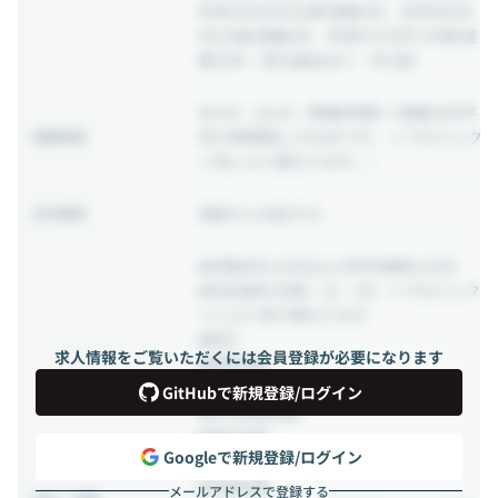
年収430万円/26歳 経験3年、年収480万
円/30歳 経験6年、年収672万円 /44歳 経
験20年／給与査定あり：年1回）
09:30 ~ 18:30
（実働8時間 ※残業は月平
均14時間程と少なめです。 ※プロジェク
稼働時間
ト先により異なります。）
相談の上決定する
出社頻度
■年間休日120日以上(昨年実績125日)
■完全週休2日制（土・日）※プロジェク
トにより多少異なります
■祝日
求人情報をご覧いただくには会員登録が必要になります
■夏季休暇
■年末年始休暇
GitHubで新規登録/ログイン
■年次有給休暇
■特別休暇
Googleで新規登録/ログイン
■慶弔休暇
■生理休暇
メールアドレスで登録する
休日・休暇