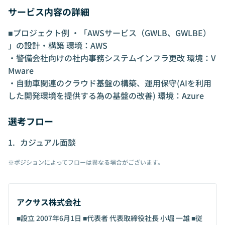
サービス内容の詳細
がる年収 ・平均昇給率106% ・エンジニアが
評価してくれる会社 ・1人に対し3人の手厚い
■プロジェクト例 ・「AWSサービス（GWLB、GWLBE）
サポート体制 ・確実にキャリアアップ可能な
体制 ・最大30万円の資格取得インセンティブ
」の設計・構築 環境：AWS
有 ・男女比 6:4 ・産休からの復帰率100%
・警備会社向けの社内事務システムインフラ更改 環境：V
・案件選択制 ＿＿＿＿＿＿＿＿＿＿＿＿＿＿
Mware
＿＿＿＿ 面談からでも可能、働くうえで貴方
・自動車関連のクラウド基盤の構築、運用保守(AIを利用
が大事にしている軸を教えてください！ 何卒
した開発環境を提供する為の基盤の改善) 環境：Azure
宜しくお願いします。
選考フロー
カジュアル面談
※ポジションによってフローは異なる場合がございます。
アクサス株式会社
■設立 2007年6月1日 ■代表者 代表取締役社長 小堀 一雄 ■従