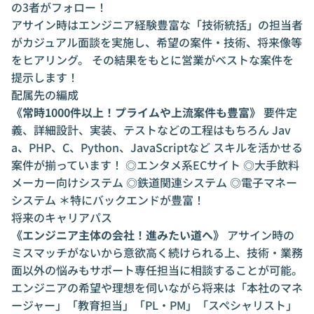
の3者がフォロー！
アサイン時はエンジニア経験豊富な「技術統括」の担当者
がカジュアル面談を実施し、希望の案件・技術、将来像等
をヒアリング。 その結果をもとに営業がベストな案件を
提示します！
配属先の編成
《常時1000件以上！プライムや上流案件も豊富》
要件定
義、詳細設計、実装、テストなどの工程はもちろん Jav
a、PHP、C、Python、JavaScriptなど スキルを活かせる
案件が揃っています！ ◎エンタメ系ECサイト ◎大手飲料
メーカー向けシステム ◎鉄道関連システム ◎電子マネー
システム ＊特にバックエンドが豊富！
将来のキャリアパス
《エンジニア主体の会社！進みたい道へ》
アサイン時の
ミスマッチがないから意欲高く続けられる上、技術・業務
面以外の悩みもサポート専任担当に相談することが可能。
エンジニアの希望や理想を伺いながら将来は「本社のマネ
ージャー」「教育担当」「PL・PM」「スペシャリスト」