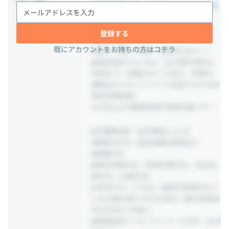
■永年勤続休暇 ※勤続5年ごとに5日間
の休暇を付与
■看護・介護休暇
登録する
■通院休暇
既にアカウントをお持ちの方はコチラ
■産休・育休（取得・復帰率100％！）
■成長見逃さないDay（お子様が高校入
学時まで、気兼ねなく入学式、卒業式、
運動会などのイベントに参加するための
特別休暇制度）
★5日以上の連続休暇が取得可能です！
■交通費支給（社内規定による）
■時間外手当（固定残業代超過分）
■役職手当
■特別作業手当（深夜作業手当・休日出
勤手当・出張手当）
■ 育児サポート手当：無認可保育所など
にお子様を預けざるを得ない場合保育料
月5万円まで支給◎
■資格取得インセンティブ（1万円～20万