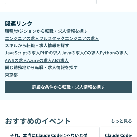
関連リンク
職種/ポジションから転職・求人情報を探す
エンジニア
の求人
フルスタックエンジニア
の求人
スキルから転職・求人情報を探す
JavaScript
の求人
PHP
の求人
Java
の求人
C
の求人
Python
の求人
AWS
の求人
Azure
の求人
AI
の求人
同じ勤務地から転職・求人情報を探す
東京都
詳細な条件から転職・求人情報を探す
おすすめのイベント
もっと見る
開催前
開催前
それ、本当にClaude Codeじゃないとダ
Claude Co