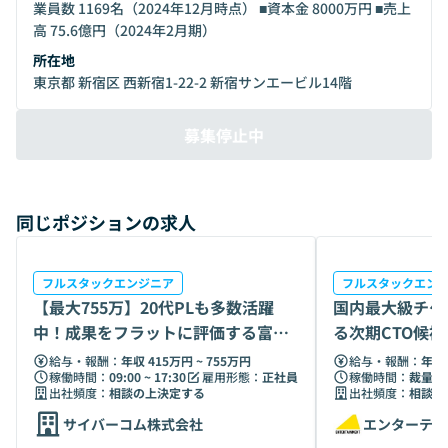
業員数 1169名（2024年12月時点） ■資本金 8000万円 ■売上
高 75.6億円（2024年2月期）
所在地
東京都 新宿区 西新宿1-22-2 新宿サンエービル14階
募集停止中
同じポジションの求人
フルスタックエンジニア
フルスタックエン
【最大755万】20代PLも多数活躍
国内最大級チケ
中！成果をフラットに評価する富士
る次期CTO候
ソフトG
給与・報酬：
年収 415万円 ~ 755万円
給与・報酬：
年収 
稼働時間：
09:00 ~ 17:30
雇用形態：
正社員
稼働時間：
裁量労
出社頻度：
相談の上決定する
出社頻度：
相談の
サイバーコム株式会社
エンターテイ