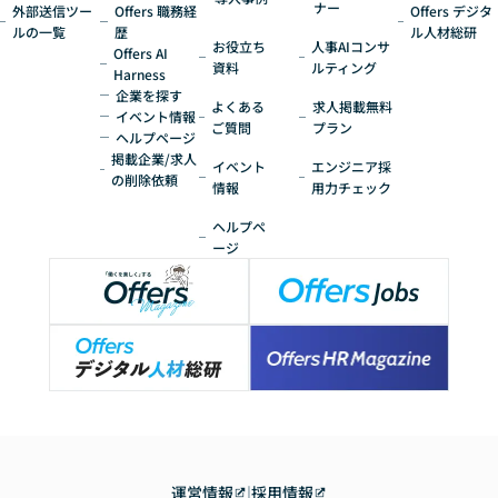
ナー
外部送信ツー
Offers 職務経
Offers デジタ
ルの一覧
歴
ル人材総研
お役立ち
人事AIコンサ
Offers AI
資料
ルティング
Harness
企業を探す
よくある
求人掲載無料
イベント情報
ご質問
プラン
ヘルプページ
掲載企業/求人
イベント
エンジニア採
の削除依頼
情報
用力チェック
ヘルプペ
ージ
運営情報
|
採用情報