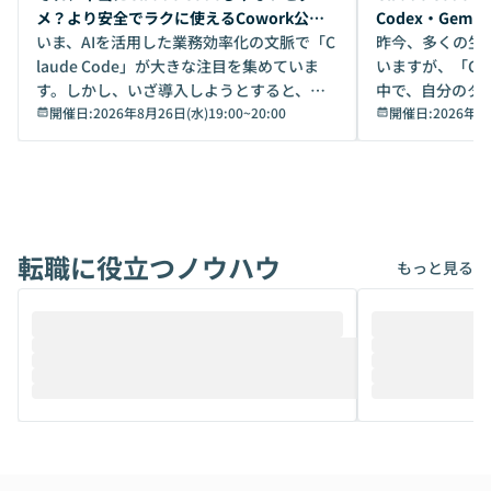
メ？より安全でラクに使えるCowork公開
Codex・Gem
デモ
いま、AIを活用した業務効率化の文脈で「C
昨今、多くの生
laude Code」が大きな注目を集めていま
いますが、「Code
す。しかし、いざ導入しようとすると、セ
中で、自分のタ
キュリティ面の懸念や権限管理のハードル
開催日:
2026年8月26日(水)19:00
~
20:00
いいのか」を自
開催日:
2026年8
から、気軽に使えないケースも多いのでは
か？ 「なんとなく誰かが良いと言っていた
ないでしょうか。 Coworkは、非エンジニ
から」「SNS
アでも簡単に安全に扱えるよう作られた機
ら」と、周りの
能です。そして実は、日常の業務領域であ
ている方も少な
れば「Coworkで十分にカバーできる」だ
Iのポテンシャル
転職に役立つノウハウ
けでなく、想像以上の範囲まで自動化でき
は、評判ではな
もっと見る
ることは、まだあまり知られていません。
ているAIを選ぶこ
そこで本イベントでは、メルカリで生成AI
もやり取りを重
推進を担当されているハヤカワ五味氏をお
まで文脈を忘れず
迎えし、Coworkを使った業務自動化の実
キストだけでな
際を、公開デモを交えてわかりやすくお伝
うときに一番打率が
えします。 前半のLTでは、ハヤカワ氏より
え、次々と新し
メルカリでの判断基準をもとに「なぜClau
それぞれの本当
de CodeはNGになりがちで、なぜCowork
スクごとに最適
なら安全なのか」を解説いただいた上で、C
すのは至難の業です。 そこで