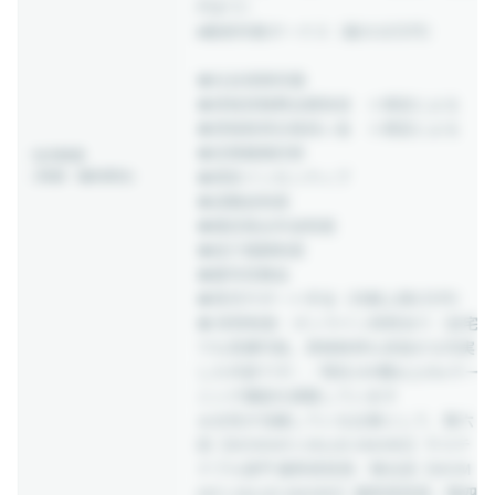
円まで）
■勤続年数ボーナス（最大30万円）
◆社会保険完備
◆資格受験費全額負担 ※規定による
◆資格取得合格祝い金 ※規定による
◆定期健康診断
社内制度
(待遇・福利厚生)
◆表彰インセンティブ
◆退職金制度
◆確定拠出年金制度
◆紹介報酬制度
◆慶弔見舞金
◆育児サポート手当（月額上限5万円）
◆ 研修制度：オンライン研修あり（自宅
でも受講可能。資格取得も目指せる充実
した内容です）／現在100種以上のeラー
ニング講座を調整しています
★女性が活躍している企業として、第六
回【WOMAN’s VALUE AWARD】サステ
ナブル部門 優秀賞受賞／第五回【WOM
AN’s VALUE AWARD】優秀賞受賞／第四