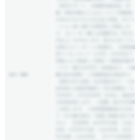
（育児サポート、交通費全額支給、役
職、特別作業など) ★エンジニア経験者
があなたのスキルを正当に評価。モチベ
ーション高く働ける環境をご用意しま
す。 ★リーダー職には役職手当（月2万
円以上）を付与します。能力に応じて入
社時からリーダーへの配属も。 ★資格取
得インセンティブ（1万円～20万円まで
資格により豊富にご用意）や勤続年数ボ
ーナス（最大30万円）の制度あり。※前
職の給与保障！ ※待機時給与保証あり
給与・報酬
（原則100％支給／社内規定あり） ※左
記月給には固定残業代（月20時間分／6
万900円～10万5000円）を含む。超過分
は別途支給します。 ※経験・能力を考慮
し決定します。 ※試用期間最長6か月あ
り（その間の給与・待遇に差異はありま
せん） 【月収例】 46万円/38歳・入社2
年目、53万円/41歳・入社3年目、60万
円/48歳・入社5年目 【モデル年収例】