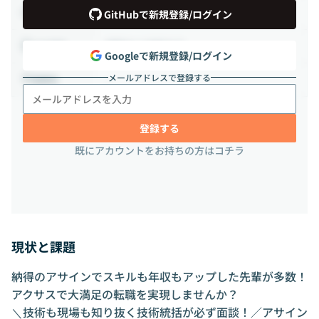
正社員
雇用形態
GitHubで新規登録/ログイン
相談の上決定する
出社頻度
Googleで新規登録/ログイン
メールアドレスで登録する
-
勤務地
登録する
既にアカウントをお持ちの方はコチラ
現状と課題
納得のアサインでスキルも年収もアップした先輩が多数！
アクサスで大満足の転職を実現しませんか？
＼技術も現場も知り抜く技術統括が必ず面談！／アサイン