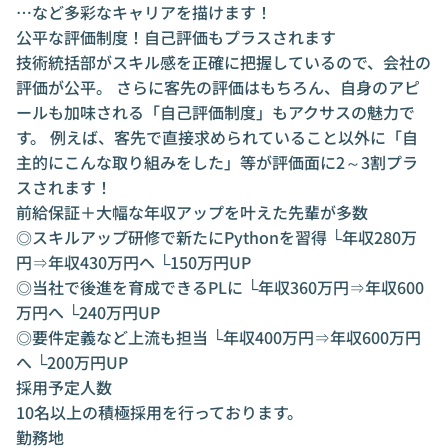
…など多彩なキャリアを描けます！
公平な評価制度！自己評価もプラスされます
技術統括部がスキル感を正確に把握しているので、会社の
評価が公平。 さらに客先の評価はもちろん、自身のアピ
ールも加味される「自己評価制度」もアクサスの魅力で
す。 例えば、客先で直接求められていること以外に「自
主的にこんな取り組みをした」等が評価面に2～3割プラ
スされます！
前給保証＋大幅な年収アップを叶えた先輩が多数
◎スキルアップ研修で新たにPythonを習得 └年収280万
円⇒年収430万円へ └150万円UP
◎当社で後進を育成できるPLに └年収360万円⇒年収600
万円へ └240万円UP
◎要件定義など上流も担当 └年収400万円⇒年収600万円
へ └200万円UP
採用予定人数
10名以上の積極採用を行っております。
勤務地