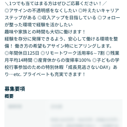
＼1つでも当てはまる方はぜひご応募ください！／
◎アサインの不透明感をなくしたい ◎叶えたいキャリア
ステップがある ◎収入アップを目指している ◎フォロー
が整った環境で経験を活かしたい
趣味や家族との時間も大切に働けます！
経験を存分に発揮できるよう、安心して働ける環境を整
備！ 働き方の希望もアサイン時にヒアリングします。
◎年間休日125日 ◎リモートワーク活用率6～7割 ◎残業
月平均14時間 ◎産育休からの復帰率100％ ◎子どもの学
校行事参加のための特別休暇「成長見逃さないDAY」あ
り…etc. プライベートも充実できます！
募集要項
概要
正社員
雇用形態
年収 420万円 ~ 900万円
（月給35万円～
75万円（固定残業代含む）＋各種手当