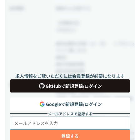
相談の上決定する
出社頻度
【年間休日】
120日以上
■完全週休2日制（土・日） ※プロジェ
クトに準じます。
■祝日
■年次有給休暇
■年末年始休暇
求人情報をご覧いただくには会員登録が必要になります
■夏季休暇
■慶弔休暇
休日・休暇
GitHubで新規登録/ログイン
■有給休暇（消化率85％）
■産前・産後休暇、育児休暇（取得実績
Googleで新規登録/ログイン
あり）
メールアドレスで登録する
◎5日以上の連続休暇あり
※年間休日日数および休暇については、
配属先プロジェクト・年度ごとの会社カ
登録する
レンダーにより、多少変動する可能性が