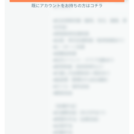
既にアカウントをお持ちの方はコチラ
あります。
■社会保険完備（雇用、労災、健康、厚
生年金）
■資格取得支援制度
■出産・育児支援制度（取得実績あり）
■U・Iターン支援
■退職金制度
■社内イベント・クラブ活動あり
■研修制度（技術研修など）
■引越し代全額負担※規定あり
■独身寮（寮費95％会社補助）
■ネイル・髪色自由
■服装自由
【各種手当】
■交通費支給（月3万円まで）
■時間外手当（全額支給）
■出張手当
■役職手当