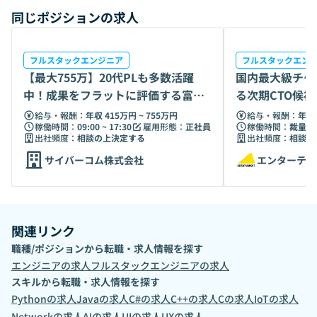
同じポジションの求人
フルスタックエンジニア
フルスタックエン
【最大755万】20代PLも多数活躍
国内最大級チケ
中！成果をフラットに評価する富士
る次期CTO候
ソフトG
給与・報酬：
年収 415万円 ~ 755万円
給与・報酬：
年収 
稼働時間：
09:00 ~ 17:30
雇用形態：
正社員
稼働時間：
裁量労
出社頻度：
相談の上決定する
出社頻度：
相談の
サイバーコム株式会社
エンターテイ
関連リンク
職種/ポジションから転職・求人情報を探す
エンジニア
の求人
フルスタックエンジニア
の求人
スキルから転職・求人情報を探す
Python
の求人
Java
の求人
C#
の求人
C++
の求人
C
の求人
IoT
の求人
Network
の求人
AI
の求人
UI
の求人
UX
の求人