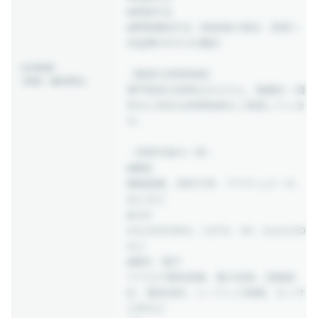
■資格手当
■寮費補助手当（単身者の場合：家賃＋
共益費の95％を補助）
社内制度
【豊富な研修制度】
(待遇・福利厚生)
専門技術の研修はもちろん、階層別・語
学など多彩な研修制度をご用意していま
す。
～研修内容の一例～
■機械
機械図面、材料力学、アクチュエータ、
ねじなど
■CAD
SOLIDWORKS、CATIA、NX、AutoCAD
など
■電気・電子
アナログ電気回路、電力系統、回路設
計、電気材料、シーケンス制御、センサ
工学など