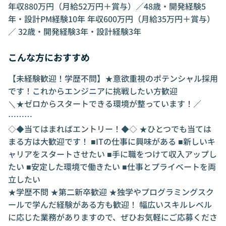
年収880万円（月給52万円＋賞与）／48歳・開発経験5
年・設計PM経験10年 年収600万円（月給35万円＋賞与）
／ 32歳・開発経験3年・設計経験3年
こんな方におすすめ
【未経験歓迎！学歴不問】★意欲重視のポテンシャル採用
です！これからエンジニアに挑戦したい方歓迎
＼★ゼロからスタートできる環境が整っています！／
………
◇◆当てはまればエントリー！◆◇ ★ひとつでも当ては
まる方は大歓迎です！ ■ITの仕事に興味がある ■新しいキ
ャリアをスタートさせたい ■手に職をつけて収入アップし
たい ■安定した環境で働きたい ■仕事とプライベートを両
立したい
★学歴不問 ★第二新卒歓迎 ★独学やプログラミングスク
ールで学んだ経験がある方も歓迎！ 幅広いスキルレベル
に応じた業務がありますので、ぜひお気軽にご応募くださ