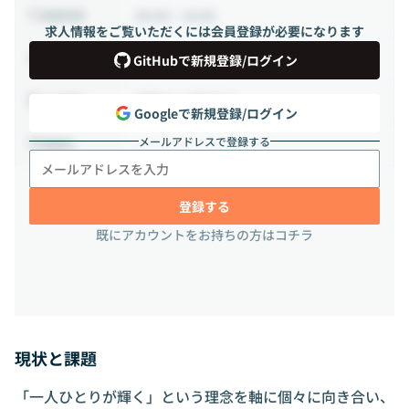
09:00 ~ 18:00
稼働時間
求人情報をご覧いただくには会員登録が必要になります
正社員
雇用形態
GitHubで新規登録/ログイン
相談の上決定する
出社頻度
Googleで新規登録/ログイン
メールアドレスで登録する
-
勤務地
登録する
既にアカウントをお持ちの方はコチラ
現状と課題
「一人ひとりが輝く」という理念を軸に個々に向き合い、