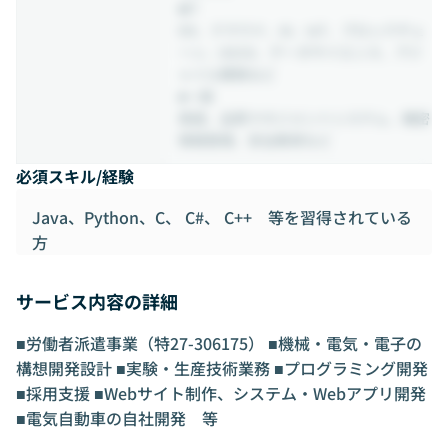
■IT
DX、クラウド、AI、IoT、ブロックチェ
ーン、UX/UI、データサイエンス、アジ
ャイル開発など
■一般
英語、品質マネジメントシステム、機密
情報管理、安全教育など
必須スキル/経験
Java、Python、C、 C#、 C++ 等を習得されている
方
サービス内容の詳細
■労働者派遣事業（特27-306175） ■機械・電気・電子の
構想開発設計 ■実験・生産技術業務 ■プログラミング開発
■採用支援 ■Webサイト制作、システム・Webアプリ開発
■電気自動車の自社開発 等