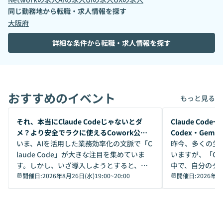
同じ勤務地から転職・求人情報を探す
大阪府
詳細な条件から転職・求人情報を探す
おすすめのイベント
もっと見る
開催前
開催前
それ、本当にClaude Codeじゃないとダ
Claude Co
メ？より安全でラクに使えるCowork公開
Codex・Gem
デモ
いま、AIを活用した業務効率化の文脈で「C
昨今、多くの生
laude Code」が大きな注目を集めていま
いますが、「Code
す。しかし、いざ導入しようとすると、セ
中で、自分のタ
キュリティ面の懸念や権限管理のハードル
開催日:
2026年8月26日(水)19:00
~
20:00
いいのか」を自
開催日:
2026年8
から、気軽に使えないケースも多いのでは
か？ 「なんとなく誰かが良いと言っていた
ないでしょうか。 Coworkは、非エンジニ
から」「SNS
アでも簡単に安全に扱えるよう作られた機
ら」と、周りの
能です。そして実は、日常の業務領域であ
ている方も少な