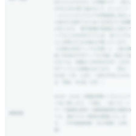
収入が上がるのか」も明確です！【収入
UPのための取り組みも◎】 エンジニア
一人ひとりのスキルや市場価値に見合っ
た給与を支給するために交渉を行う部署
があります。 専門部署が配属先と給与ア
ップなどの交渉を行うため、収入にきち
んと反映される仕組みが整っています。
【大幅な年収アップも可能！】 一度の昇
給で年収80万円アップも可能！直近入社
の方では、前職から年収60万円～120万
円アップした実績もあります。／賞与：
年2回（7月・12月）※賞与平均3.5カ月
分／昇給：年1回（5月））
09:00 ~ 18:00
（実働8時間 ※プロジェク
ト先に準じます。※現在、一部リモート
ワーク勤務社員有 ※業務理解度を確認の
稼働時間
うえ、働きやすい環境を整備いたしま
す。／平均残業時間：月15時間～20時
間）