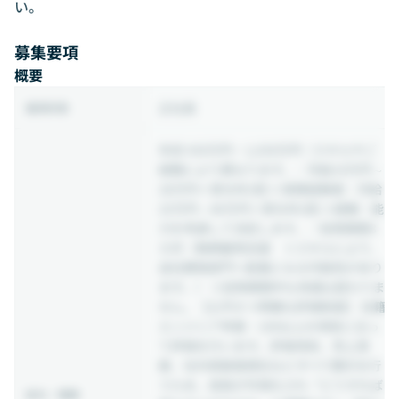
い。
募集要項
概要
正社員
雇用形態
年収 430万円 ~ 1,030万円
（スキルやご
経験により異なります。／月給19万円～
28万円＋賞与年2回 ※実務経験者：月給
25万円～80万円＋賞与年2回 ※経験・能
力を考慮して決定します。／試用期間3
カ月（無期雇用派遣 ※スキルにより、
自社開発部門へ配属となる可能性があり
ます。） ※試用期間中も待遇は変わりま
せん。【公平かつ明確な評価制度】 在籍
エンジニア考案・100以上の項目に沿っ
て評価を行います。評価項目、売上貢
献、社内貢献度順位などすべて開示を行
うため、成長が可視化され「どうすれば
給与・報酬