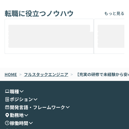
れば「Coworkで十分にカバーできる」だ
Iのポテンシャル
転職に役立つノウハウ
けでなく、想像以上の範囲まで自動化でき
は、評判ではな
もっと見る
ることは、まだあまり知られていません。
ているAIを選ぶこ
そこで本イベントでは、メルカリで生成AI
もやり取りを重
推進を担当されているハヤカワ五味氏をお
まで文脈を忘れず
迎えし、Coworkを使った業務自動化の実
キストだけでな
際を、公開デモを交えてわかりやすくお伝
うときに一番打率が
えします。 前半のLTでは、ハヤカワ氏より
え、次々と新し
メルカリでの判断基準をもとに「なぜClau
それぞれの本当
de CodeはNGになりがちで、なぜCowork
スクごとに最適
なら安全なのか」を解説いただいた上で、C
すのは至難の業です。 そこで
HOME
oworkの基本的な機能をご紹介いただきま
>
フルスタックエンジニア
>
【充実の研修で未経験から安
は、LLMのフ
す。 続く公開デモでは、実際にCoworkを
ント構築の最前
使ってワークフローを構築する様子をお見
社松尾研究所の尾
職種
せいただきます。数分でワークフローが完
e・Codex・G
ポジション
成する手軽さや、Gmail等の外部サービス
分けの考え方を紐
とセキュアに連携できるポイントなど、実
使わなくなった
開発言語・フレームワーク
演を通じて具体的なイメージをお届けしま
らではの視点でお
勤務地
す。 後半のディスカッションでは、セキュ
のAIに絞るべ
稼働時間
リティの考え方や社内導入の進め方など、
迷っている方か