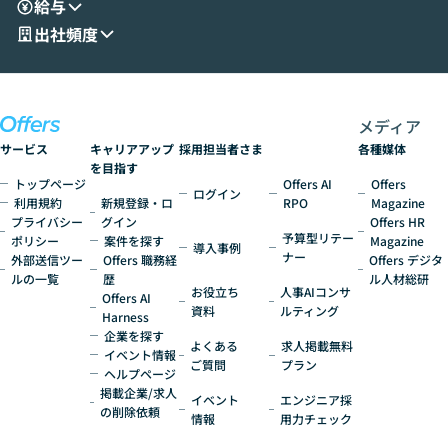
給与
現場目線でさらに深掘りしていきます。
最適化したい方
「自分の業務をAIで自動化してみたいけ
ご参加をお待ち
出社頻度
ど、何から始めればいいかわからない」と
いう方にこそ参加いただきたいイベントで
す。
メディア
サービス
キャリアアップ
採用担当者さま
各種媒体
を目指す
トップページ
Offers AI
Offers
ログイン
利用規約
新規登録・ロ
RPO
Magazine
プライバシー
グイン
Offers HR
予算型リテー
ポリシー
案件を探す
Magazine
導入事例
ナー
外部送信ツー
Offers 職務経
Offers デジタ
ルの一覧
歴
ル人材総研
お役立ち
人事AIコンサ
Offers AI
資料
ルティング
Harness
企業を探す
よくある
求人掲載無料
イベント情報
ご質問
プラン
ヘルプページ
掲載企業/求人
イベント
エンジニア採
の削除依頼
情報
用力チェック