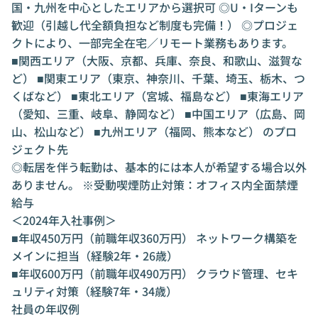
国・九州を中心としたエリアから選択可 ◎U・Iターンも
歓迎（引越し代全額負担など制度も完備！） ◎プロジェ
クトにより、一部完全在宅／リモート業務もあります。
■関西エリア（大阪、京都、兵庫、奈良、和歌山、滋賀な
ど） ■関東エリア（東京、神奈川、千葉、埼玉、栃木、つ
くばなど） ■東北エリア（宮城、福島など） ■東海エリア
（愛知、三重、岐阜、静岡など） ■中国エリア（広島、岡
山、松山など） ■九州エリア（福岡、熊本など） のプロ
ジェクト先
◎転居を伴う転勤は、基本的には本人が希望する場合以外
ありません。 ※受動喫煙防止対策：オフィス内全面禁煙
給与
＜2024年入社事例＞
■年収450万円（前職年収360万円） ネットワーク構築を
メインに担当（経験2年・26歳）
■年収600万円（前職年収490万円） クラウド管理、セキ
ュリティ対策（経験7年・34歳）
社員の年収例