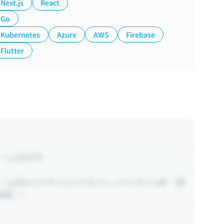
Next.js
React
Go
Kubernetes
Azure
AWS
Firebase
Flutter
~ 1,100万円
（上記をコアタイムとするフレックスタイム制 （標
時間））