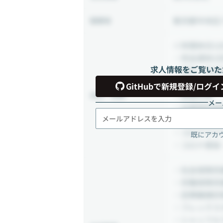
東京都中央区
勤務地
＜年間休日12
・完全週休2
求人情報をご覧いた
・祝日・年末
・有給休暇：1
GitHubで新規登録/ログイ
・結婚休暇
休日・休暇
メー
・出産特別休
・慶弔休暇
・コロナワク
既にアカ
・コロナ感染
・社会保険完
・労働保険完
・定期健康診
・フレックス
・シャッフル