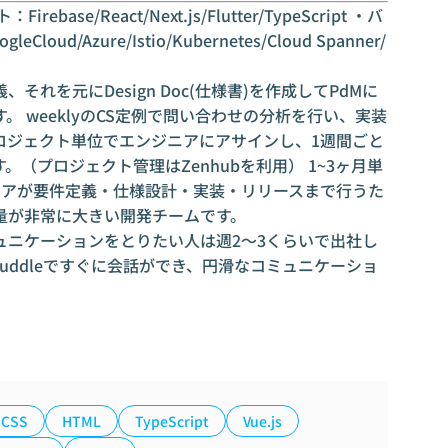
irebase/React/Next.js/Flutter/TypeScript ・バ
ud/Azure/Istio/Kubernetes/Cloud Spanner/
れを元にDesign Doc(仕様書)を作成してPdMに
 weeklyのCS定例で問い合わせの分析を行い、実装
ロジェクト単位でエンジニアにアサインし、1週間ごと
（プロジェクト管理はZenhubを利用） 1~3ヶ月単
ニアが要件定義・仕様設計・実装・リリースまで行うた
量が非常に大きい開発チームです。
ュニケーションをとりたい人は週2〜3くらいで出社し
huddleですぐに会話ができ、円滑なコミュニケーショ
CSS
HTML
TypeScript
Vue.js