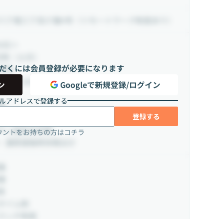
八丁堀三丁目27番4号（リモートワーク制度あり）
0日＞
日制（土日）
だくには会員登録が必要になります
年始
0日～20日
ン
Googleで新規登録/ログイン
ルアドレスで登録する
暇
登録する
チン副反応休暇
ウントをお持ちの方はコチラ
・濃厚接触時休暇ほか
備
備
断
タイム制
ランチ制度