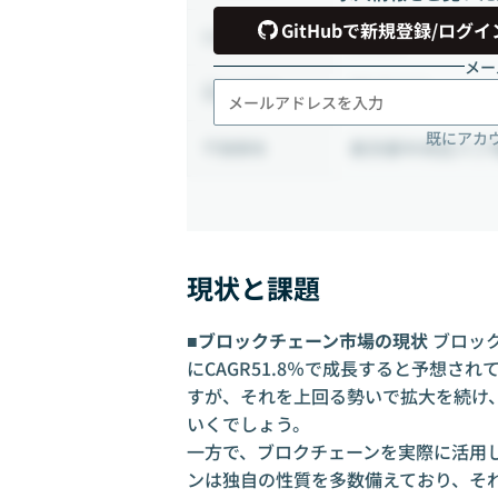
GitHubで新規登録/ログイ
正社員
雇用形態
メー
週5日出社
出社頻度
既にアカ
東京都中央区八丁
勤務地
現状と課題
■ブロックチェーン市場の現状
ブロック
にCAGR51.8％で成長すると予想され
すが、それを上回る勢いで拡大を続け
いくでしょう。
一方で、ブロクチェーンを実際に活用
ンは独自の性質を多数備えており、そ