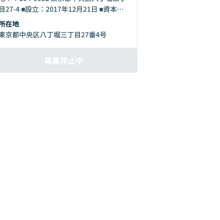
目27-4 ■設立：2017年12月21日 ■資本
金：4億1,000万円 ■事業概要：業務用暗号
所在地
資産ウォレットシステムの開発・提供 ・
東京都中央区八丁堀三丁目27番4号
NFTサービス基盤「NFT BASE」の開発・
提供 ・業務用セキュリティトークンカス
募集停止中
トディシステムの開発・提供 ・ブロック
チェーン活用基盤「blockchainBASE」の
開発・提供 ・個人向けウォレットアプリ
「Ginco」の運営 ・ブロックチェーン活用
に関するコンサルティング・情報提供 ■組
織について： 私たちは、全社員20名ほど
のスタートアップ企業です。 ブロックチ
ェーン業界を代表する起業家として
「Forbes Next Under30」やBUSINESS
INSIDER 「BEYOND MILLENNIALS」に選
出された代表森川をはじめとし、「LINE
Pay」の事業開発に従事した役員・ブロッ
クチェーンや暗号資産に興味が深いメンバ
ーが集結しています。 まごころ・アンラ
ーニング・beyond Xを行動指針とし、チ