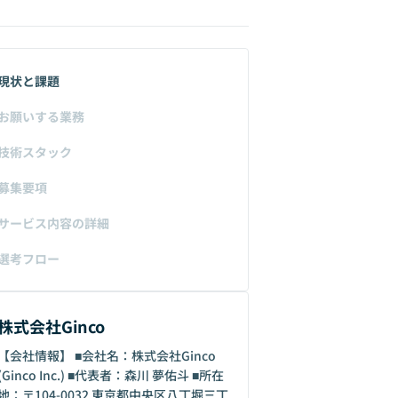
現状と課題
お願いする業務
技術スタック
募集要項
サービス内容の詳細
選考フロー
株式会社Ginco
【会社情報】 ■会社名：株式会社Ginco
(Ginco Inc.) ■代表者：森川 夢佑斗 ■所在
地：〒104-0032 東京都中央区八丁堀三丁