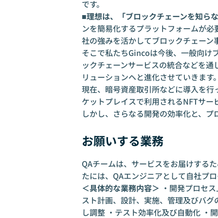
です。
■理想は、「ブロックチェーンを知ら
ンを簡易化するプラットフォームが必
社の強みを活かしてブロックチェーン
そこで私たちGincoは今後、一般向
ックチェーンサービスの統合などを通じ
リューションヘと進化させていきます
現在、暗号資産取引所などに導入を行
ケットプレイスで利用されるNFTサ
しかし、さらなる開発の効率化と、プ
お願いする業務
QAチームは、サービスをお届けするた
たには、QAエンジニアとして自社プ
＜具体的な業務内容＞
・開発プロセス
スト計画、設計、実施、管理及びバグ
し調整 ・テスト効率化及び自動化 ・