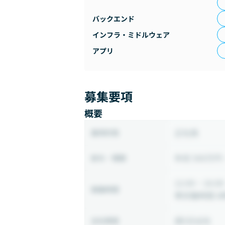
バックエンド
インフラ・ミドルウェア
アプリ
募集要項
概要
正社員
雇用形態
年収 500万円 
給与・報酬
12:00 ~ 16:00
稼働時間
準労働時間 8
週5日出社
出社頻度