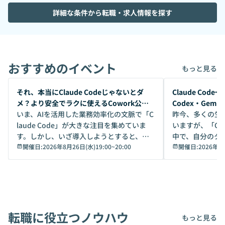
詳細な条件から転職・求人情報を探す
おすすめのイベント
もっと見る
開催前
開催前
それ、本当にClaude Codeじゃないとダ
Claude Co
メ？より安全でラクに使えるCowork公開
Codex・Gem
デモ
いま、AIを活用した業務効率化の文脈で「C
昨今、多くの生
laude Code」が大きな注目を集めていま
いますが、「Code
す。しかし、いざ導入しようとすると、セ
中で、自分のタ
キュリティ面の懸念や権限管理のハードル
開催日:
2026年8月26日(水)19:00
~
20:00
いいのか」を自
開催日:
2026年8
から、気軽に使えないケースも多いのでは
か？ 「なんとなく誰かが良いと言っていた
ないでしょうか。 Coworkは、非エンジニ
から」「SNS
アでも簡単に安全に扱えるよう作られた機
ら」と、周りの
能です。そして実は、日常の業務領域であ
ている方も少な
れば「Coworkで十分にカバーできる」だ
Iのポテンシャル
転職に役立つノウハウ
けでなく、想像以上の範囲まで自動化でき
は、評判ではな
もっと見る
ることは、まだあまり知られていません。
ているAIを選ぶこ