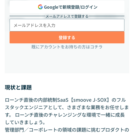
週5日出社
出社頻度
Googleで新規登録/ログイン
メールアドレスで登録する
東京都品川区上大崎2-25-2 新目黒東急ビル
勤務地
9F
登録する
既にアカウントをお持ちの方はコチラ
現状と課題
ローンチ直後の内部統制SaaS【smoove J-SOX】のフル
スタックエンジニアとして、さまざまな業務をお任せしま
す。 ローンチ直後のチャレンジングな環境で一緒に成長
していきましょう。
管理部門／コーポレートの領域の課題に挑むプロダクトの