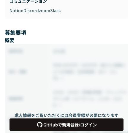
コミュニケーション
Notion
Discord
zoom
Slack
募集要項
概要
正社員
雇用形態
年収 400万円 ~ 800万円
（能力と経験に
より応相談／試用期間：あり（3ヶ
給与・報酬
月））
10:00 ~ 19:00
（実働8時間／フレックス
タイム制（コアタイム：11:00～16:0
稼働時間
0））
求人情報をご覧いただくには会員登録が必要になります
週5日出社
出社頻度
GitHubで新規登録/ログイン
東京都品川区上大崎2-25-2 新目黒東急ビ