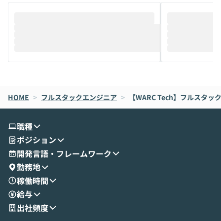
そこで本イベントでは、メルカリで生成AI
もやり取りを重
推進を担当されているハヤカワ五味氏をお
まで文脈を忘れず
迎えし、Coworkを使った業務自動化の実
キストだけでな
際を、公開デモを交えてわかりやすくお伝
うときに一番打率が
えします。 前半のLTでは、ハヤカワ氏より
え、次々と新し
メルカリでの判断基準をもとに「なぜClau
それぞれの本当
de CodeはNGになりがちで、なぜCowork
スクごとに最適
なら安全なのか」を解説いただいた上で、C
すのは至難の業です。 そこで
HOME
oworkの基本的な機能をご紹介いただきま
>
フルスタックエンジニア
>
【WARC Tech】フルスタ
は、LLMのフ
す。 続く公開デモでは、実際にCoworkを
ント構築の最前
使ってワークフローを構築する様子をお見
社松尾研究所の尾
職種
せいただきます。数分でワークフローが完
e・Codex・G
ポジション
成する手軽さや、Gmail等の外部サービス
分けの考え方を紐
とセキュアに連携できるポイントなど、実
使わなくなった
開発言語・フレームワーク
演を通じて具体的なイメージをお届けしま
らではの視点でお
勤務地
す。 後半のディスカッションでは、セキュ
のAIに絞るべ
稼働時間
リティの考え方や社内導入の進め方など、
迷っている方か
給与
現場目線でさらに深掘りしていきます。
最適化したい方
「自分の業務をAIで自動化してみたいけ
ご参加をお待ち
出社頻度
ど、何から始めればいいかわからない」と