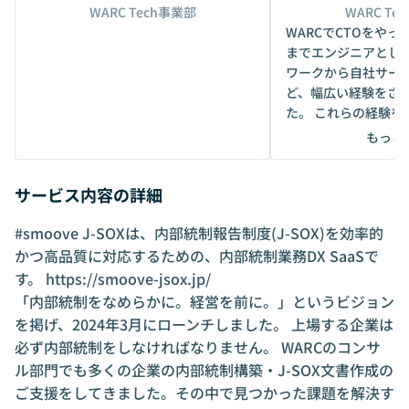
WARC Tech事業部
WARC Te
WARCでCTOをやっ
までエンジニアとし
ワークから自社サー
ど、幅広い経験をさ
た。 これらの経験を
で新規事業の立ち上
もっと
ています！
サービス内容の詳細
#smoove J-SOXは、内部統制報告制度(J-SOX)を効率的
かつ高品質に対応するための、内部統制業務DX SaaSで
す。
https://smoove-jsox.jp/
「内部統制をなめらかに。経営を前に。」というビジョン
を掲げ、2024年3月にローンチしました。 上場する企業は
必ず内部統制をしなければなりません。 WARCのコンサ
ル部門でも多くの企業の内部統制構築・J-SOX文書作成の
ご支援をしてきました。その中で見つかった課題を解決す