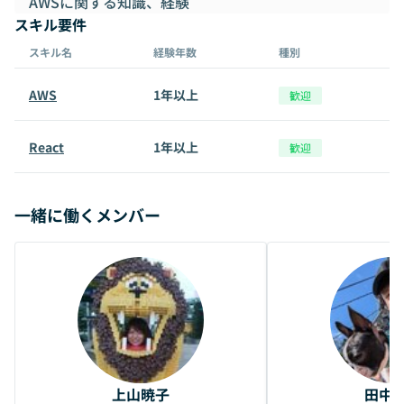
AWSに関する知識、経験
スキル要件
スキル名
経験年数
種別
AWS
1年以上
歓迎
React
1年以上
歓迎
一緒に働くメンバー
上山暁子
田中