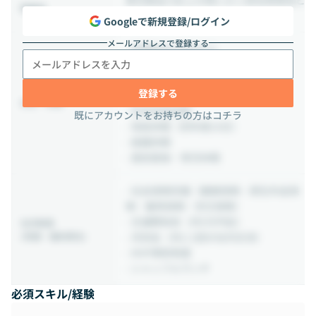
勤務地
ル9F
Googleで新規登録/ログイン
メールアドレスで登録する
- 年間休日120日以上
- 完全週休2日制（土曜・日曜）
- 祝日休み
登録する
- 夏季休暇
休日・休暇
- 年末年始休暇
既にアカウントをお持ちの方はコチラ
- 有給休暇（初年度10日）
- 結婚休暇
- 産前産後・育児休暇
- 社会保険完備（健康保険・厚生年金保
険・雇用保険・労災保険）
- 交通費負担（月5万円迄）
社内制度
(待遇・福利厚生)
- 月初会（月に1回の社内交流）
- MVP表彰制度
- シャッフルランチ
必須スキル/経験