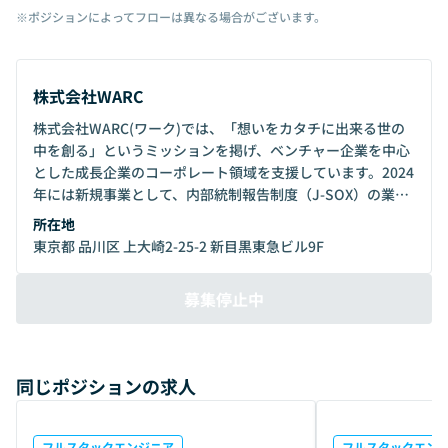
※ポジションによってフローは異なる場合がございます。
株式会社WARC
株式会社WARC(ワーク)では、「想いをカタチに出来る世の
中を創る」というミッションを掲げ、ベンチャー企業を中心
とした成長企業のコーポレート領域を支援しています。2024
年には新規事業として、内部統制報告制度（J-SOX）の業務
を効率化する＜公認会計士完全監修＞のSaaSプロダクトを
所在地
リリース。J-SOXを手始めとして、企業における重要課題の
東京都 品川区 上大崎2-25-2 新目黒東急ビル9F
ガバナンス領域全体を支えるプラットフォームになるよう開
発推進中です。
募集停止中
同じポジションの求人
フルスタックエンジニア
フルスタックエン