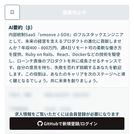
募集停止中
AI要約（β）
内部統制SaaS『smoove J-SOX』のフルスタックエンジニア
として、未来の経営を支えるプロダクトの進化に貢献しませ
んか？年収400～800万円、週4日リモート可の柔軟な働き方
を提供。Ruby on Rails、React、Dockerなどの技術を駆使
し、ローンチ直後のプロダクトを共に成長させるチャンスで
す。自分の意見を持ち、失敗を恐れず挑戦するあなたを歓迎
します。この役割は、あなたのキャリアを次のステージへと導
く鍵となるでしょう。共に未来を創りましょう。
年収 400万円 ~ 800万円
給与・報酬
10:00 ~ 19:00
稼働時間
求人情報をご覧いただくには会員登録が必要になります
正社員
雇用形態
GitHubで新規登録/ログイン