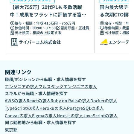
【最大755万】20代PLも多数活躍
国内最大級チケ
中！成果をフラットに評価する富士
る次期CTO候
ソフトG
給与・報酬：
年収 415万円 ~ 755万円
給与・報酬：
年収 
稼働時間：
09:00 ~ 17:30
雇用形態：
正社員
稼働時間：
裁量労
出社頻度：
相談の上決定する
出社頻度：
相談の
サイバーコム株式会社
エンターテイ
関連リンク
職種/ポジションから転職・求人情報を探す
エンジニア
の求人
フルスタックエンジニア
の求人
スキルから転職・求人情報を探す
AWS
の求人
React
の求人
Ruby on Rails
の求人
Docker
の求人
TypeScript
の求人
Heroku
の求人
PostgreSQL
の求人
Canvas
の求人
Figma
の求人
Next.js
の求人
JavaScript
の求人
同じ勤務地から転職・求人情報を探す
東京都