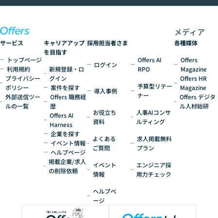
いう方にこそ参加いただきたいイベントで
す。
メディア
サービス
キャリアアップ
採用担当者さま
各種媒体
を目指す
トップページ
Offers AI
Offers
ログイン
利用規約
新規登録・ロ
RPO
Magazine
プライバシー
グイン
Offers HR
予算型リテー
ポリシー
案件を探す
Magazine
導入事例
ナー
外部送信ツー
Offers 職務経
Offers デジタ
ルの一覧
歴
ル人材総研
お役立ち
人事AIコンサ
Offers AI
資料
ルティング
Harness
企業を探す
よくある
求人掲載無料
イベント情報
ご質問
プラン
ヘルプページ
掲載企業/求人
イベント
エンジニア採
の削除依頼
情報
用力チェック
ヘルプペ
ージ