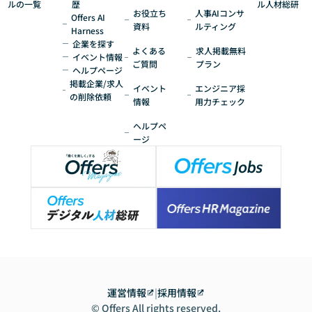
ルの一覧
歴
ル人材総研
お役立ち
人事AIコンサ
Offers AI
資料
ルティング
Harness
企業を探す
よくある
求人掲載無料
イベント情報
ご質問
プラン
ヘルプページ
掲載企業/求人
イベント
エンジニア採
の削除依頼
情報
用力チェック
ヘルプペ
ージ
運営情報
|
採用情報
© Offers All rights reserved.