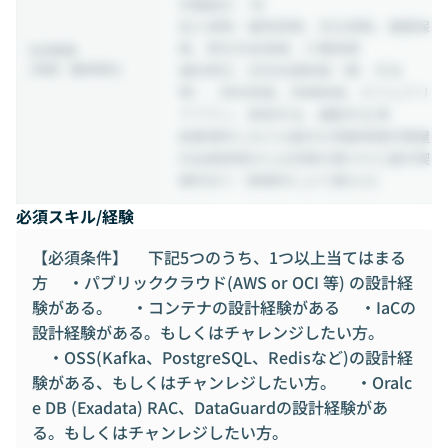
労働組合 ：有
加入保険：雇用保険、労災保険、健康保
険、厚生年金保険、介護保険
社内制度
(待遇・福利厚生)
福利厚生：住宅支援制度（寮、手当
等）、財形制度、持株制度、カフェテリ
アプラン、家族手当、通勤手当 等
就業場所における屋内の受動喫煙対策屋
内全面禁煙または空間分煙された屋内喫
煙所あり（事業所により異なる）
必須スキル/経験
【必須条件】 下記5つのうち、1つ以上当てはまる
方 ・パブリッククラウド(AWS or OCI 等) の設計経
験がある。 ・コンテナの設計経験がある ・IaCの
設計経験がある。もしくはチャレンジしたい方。
・OSS(Kafka、PostgreSQL、Redisなど)の設計経
験がある、もしくはチャンレジしたい方。 ・Oralc
e DB (Exadata) RAC、DataGuardの設計経験があ
る。もしくはチャンレジしたい方。