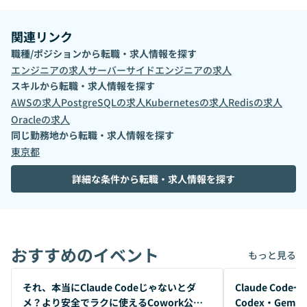
関連リンク
職種/ポジションから転職・求人情報を探す
エンジニア
の求人
サーバーサイドエンジニア
の求人
スキルから転職・求人情報を探す
AWS
の求人
PostgreSQL
の求人
Kubernetes
の求人
Redis
の求人
Oracle
の求人
同じ勤務地から転職・求人情報を探す
東京都
詳細な条件から転職・求人情報を探す
おすすめのイベント
もっと見る
開催前
開催前
それ、本当にClaude Codeじゃないとダ
Claude Co
メ？より安全でラクに使えるCowork公開
Codex・Gem