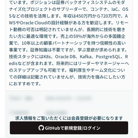
ています。ポジションは証券バックオフィスシステムのモダ
ナイズ化プロジェクトのサブリーダーで、コンテナ、IaC、OS
Sなどの技術を活用します。年収は450万円から720万円で、A
WSやOracle Cloudの設計経験がある方を歓迎します。リモー
ト勤務の可否は明記されていませんが、長期的に技術を磨き
たい方に最適な環境です。売上の59%が海外からの多国籍企
業で、10年以上の顧客パートナーシップを持つ信頼性の高い
事業です。証券知識は不要ですが、学ぶ意欲が求められます。
技術スタックにはK8s、Oracle DB、Kafka、PostgreSQL、R
edisなどが含まれます。将来的にはリーダーやマネージャーへ
のステップアップも可能です。福利厚生やチーム文化につい
ての詳細は記載されていませんが、技術力を強みにしたい方
におすすめです。
年収 450万円 ~ 720万円
給与・報酬
裁量労働制
稼働時間
求人情報をご覧いただくには会員登録が必要になります
正社員
雇用形態
GitHubで新規登録/ログイン