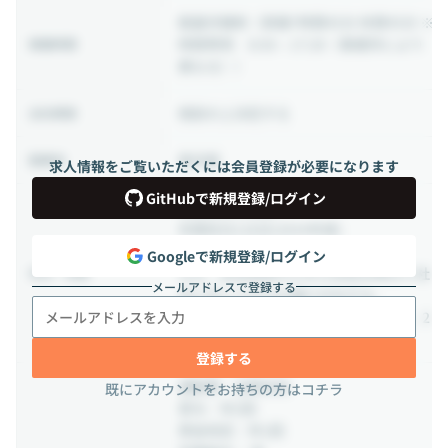
裁量労働制
（実働7時間45分 休憩45分 ※
時間帯例 8:50～17:20（事業所により
稼働時間
異なる））
相談の上決定する
出社頻度
東京都
勤務地
求人情報をご覧いただくには会員登録が必要になります
GitHubで新規登録/ログイン
完全週休二日制
年間休日126日(2024年度)
年次有給休暇24日
Googleで新規登録/ログイン
なお、試用期間中の年次有給休暇は入社
休日・休暇
メールアドレスで登録する
月に応じて以下の通り付与する。
4月～12月入社：8日、1月入社：6日、2
月入社：4日、3月入社：3日
登録する
通勤費：全額支給
既にアカウントをお持ちの方はコチラ
賞与：年2回
賃金改定：年1回