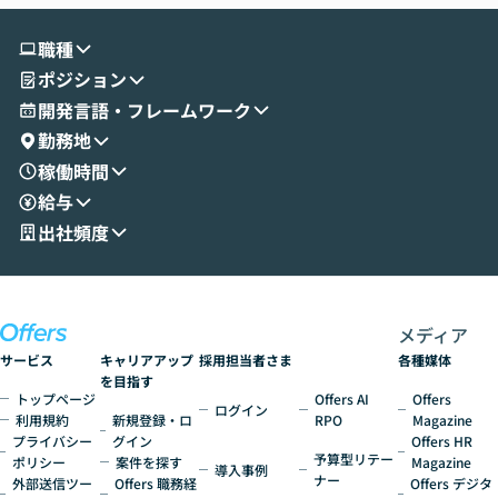
す。 続く公開デモでは、実際にCoworkを
ント構築の最前
使ってワークフローを構築する様子をお見
社松尾研究所の尾
職種
せいただきます。数分でワークフローが完
e・Codex・G
ポジション
成する手軽さや、Gmail等の外部サービス
分けの考え方を紐
とセキュアに連携できるポイントなど、実
使わなくなった
開発言語・フレームワーク
演を通じて具体的なイメージをお届けしま
らではの視点でお
勤務地
す。 後半のディスカッションでは、セキュ
のAIに絞るべ
稼働時間
リティの考え方や社内導入の進め方など、
迷っている方か
給与
現場目線でさらに深掘りしていきます。
最適化したい方
「自分の業務をAIで自動化してみたいけ
ご参加をお待ち
出社頻度
ど、何から始めればいいかわからない」と
いう方にこそ参加いただきたいイベントで
す。
メディア
サービス
キャリアアップ
採用担当者さま
各種媒体
を目指す
トップページ
Offers AI
Offers
ログイン
利用規約
新規登録・ロ
RPO
Magazine
プライバシー
グイン
Offers HR
予算型リテー
ポリシー
案件を探す
Magazine
導入事例
ナー
外部送信ツー
Offers 職務経
Offers デジタ