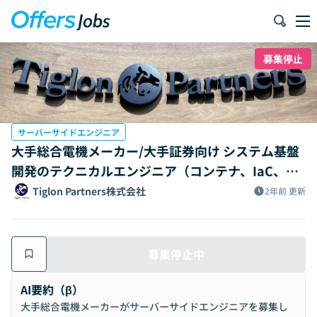
募集停止
サーバーサイドエンジニア
大手総合電機メーカー/大手証券向け システム基盤
開発のテクニカルエンジニア（コンテナ、IaC、OS
Sなど）
Tiglon Partners株式会社
2年前
更新
募集停止中
AI要約（β）
大手総合電機メーカーがサーバーサイドエンジニアを募集し