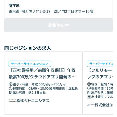
バックグラウンドを持つプロフェッショナルが在籍していま
所在地
す。それぞれの分野での豊富な実務経験と高度な専門知識を
東京都 港区 虎ノ門2-3-17 虎ノ門2丁目タワー10階
活かし、皆様のキャリアアップを全力でサポートします。 私
たちの強み: 実績ある専門家: 経験豊富なチームが、業界の最
募集停止中
前線で培った知識と情報を提供します。 パーソナライズされ
たキャリアプラン: 個々の経験と目標に合わせた、オーダー
メイドのキャリアプランニングをします。 継続的なサポー
ト: 転職活動のみならず、その後のキャリア形成においても
同じポジションの求人
長期的なサポートを約束します。 外部からの評価：
BizReach 2019年度 ヘッドハンター大賞受賞 詳細は下記
サイトをご覧ください。 https://www.tiglon-
サーバーサイドエンジニア
サーバーサイドエ
partners.com/about_us/company https://www.tiglon-
【正社員採用／前職年収保証】年収
【フルリモート
partners.com/member
最高700万/クラウドアプリ開発の最
ップのアプリケ
前線へ
Web ・業務
給与・報酬：
年収 500万円 ~ 700万円
給与・報酬：
時給 
稼働時間：
08:00 ~ 18:00
雇用形態：
正社員
稼働時間：
30時間
出社頻度：
週2-3日出社
雇用形態：
業務委
出社頻度：
フルリ
株式会社エニシアス
株式会社Qua