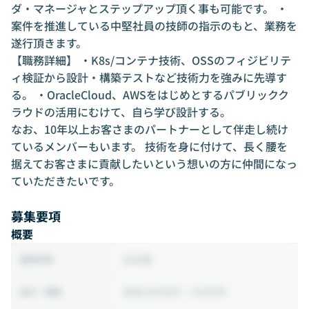
ダ・マネージャとステップアップ頂く事も可能です。 ・
案件を推進している中堅社員の技師の指示のもと、業務を
遂行頂きます。
【職務詳細】 ・K8s/コンテナ技術、OSSのフィジビリテ
ィ検証から設計・構築テストなど技術力を強みに先導す
る。 ・OracleCloud、AWSをはじめとするパブリックク
ラウドの活用にむけて、自ら学び設計する。
なお、10年以上お客さまのパートナーとして伴走し続け
ているメンバーもいます。 技術を身に付けて、長く腰を
据えてお客さまに貢献したいという想いの方に仲間になっ
ていただきたいです。
募集要項
概要
正社員
雇用形態
年収 450万円 ~ 720万円
給与・報酬