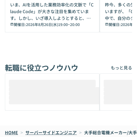
デモ
いま、AIを活用した業務効率化の文脈で「C
昨今、多くの生
laude Code」が大きな注目を集めていま
いますが、「Code
す。しかし、いざ導入しようとすると、セ
中で、自分のタ
キュリティ面の懸念や権限管理のハードル
開催日:
2026年8月26日(水)19:00
~
20:00
いいのか」を自
開催日:
2026年8
から、気軽に使えないケースも多いのでは
か？ 「なんとなく誰かが良いと言っていた
ないでしょうか。 Coworkは、非エンジニ
から」「SNS
アでも簡単に安全に扱えるよう作られた機
ら」と、周りの
能です。そして実は、日常の業務領域であ
ている方も少な
れば「Coworkで十分にカバーできる」だ
Iのポテンシャル
転職に役立つノウハウ
けでなく、想像以上の範囲まで自動化でき
は、評判ではな
もっと見る
ることは、まだあまり知られていません。
ているAIを選ぶこ
そこで本イベントでは、メルカリで生成AI
もやり取りを重
推進を担当されているハヤカワ五味氏をお
まで文脈を忘れず
迎えし、Coworkを使った業務自動化の実
キストだけでな
際を、公開デモを交えてわかりやすくお伝
うときに一番打率が
えします。 前半のLTでは、ハヤカワ氏より
え、次々と新し
メルカリでの判断基準をもとに「なぜClau
それぞれの本当
de CodeはNGになりがちで、なぜCowork
スクごとに最適
なら安全なのか」を解説いただいた上で、C
すのは至難の業です。 そこで
HOME
oworkの基本的な機能をご紹介いただきま
>
サーバーサイドエンジニア
>
大手総合電機メーカー/大手
は、LLMのフ