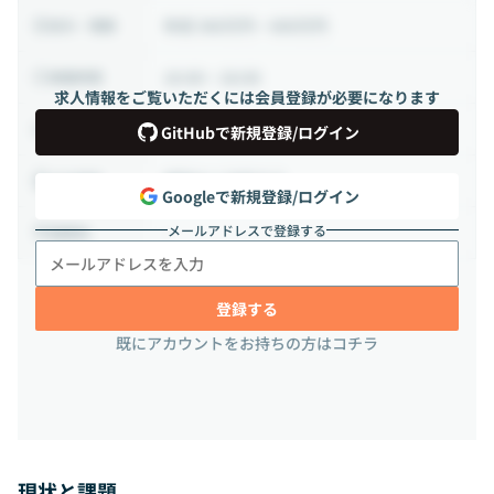
年収 360万円 ~ 600万円
給与・報酬
10:00 ~ 18:00
稼働時間
求人情報をご覧いただくには会員登録が必要になります
正社員
雇用形態
GitHubで新規登録/ログイン
相談の上決定する
出社頻度
Googleで新規登録/ログイン
メールアドレスで登録する
-
勤務地
登録する
既にアカウントをお持ちの方はコチラ
現状と課題