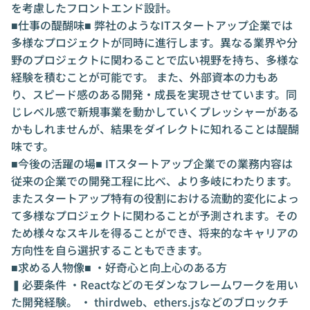
を考慮したフロントエンド設計。
■仕事の醍醐味■ 弊社のようなITスタートアップ企業では
多様なプロジェクトが同時に進行します。異なる業界や分
野のプロジェクトに関わることで広い視野を持ち、多様な
経験を積むことが可能です。 また、外部資本の力もあ
り、スピード感のある開発・成長を実現させています。同
じレベル感で新規事業を動かしていくプレッシャーがある
かもしれませんが、結果をダイレクトに知れることは醍醐
味です。
■今後の活躍の場■ ITスタートアップ企業での業務内容は
従来の企業での開発工程に比べ、より多岐にわたります。
またスタートアップ特有の役割における流動的変化によっ
て多様なプロジェクトに関わることが予測されます。その
ため様々なスキルを得ることができ、将来的なキャリアの
方向性を自ら選択することもできます。
■求める人物像■ ・好奇心と向上心のある方
▍必要条件 ・Reactなどのモダンなフレームワークを用い
た開発経験。 ・ thirdweb、ethers.jsなどのブロックチ