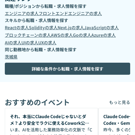
職種/ポジションから転職・求人情報を探す
エンジニア
の求人
フロントエンドエンジニア
の求人
スキルから転職・求人情報を探す
React
の求人
Solidity
の求人
Next.js
の求人
JavaScript
の求人
ブロックチェーン
の求人
AWS
の求人
Go
の求人
Azure
の求人
AI
の求人
UI
の求人
UX
の求人
同じ勤務地から転職・求人情報を探す
茨城県
詳細な条件から転職・求人情報を探す
おすすめのイベント
もっと見る
開催前
開催前
それ、本当にClaude Codeじゃないとダ
Claude Co
メ？より安全でラクに使えるCowork公開
Codex・Gem
デモ
いま、AIを活用した業務効率化の文脈で「C
昨今、多くの生