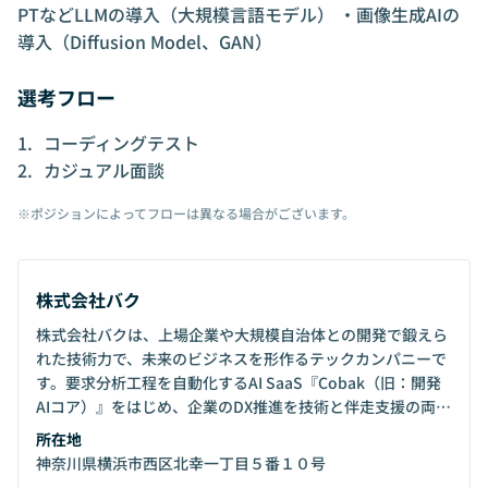
PTなどLLMの導入（大規模言語モデル） ・画像生成AIの
導入（Diffusion Model、GAN）
選考フロー
コーディングテスト
カジュアル面談
※ポジションによってフローは異なる場合がございます。
株式会社バク
株式会社バクは、上場企業や大規模自治体との開発で鍛えら
れた技術力で、未来のビジネスを形作るテックカンパニーで
す。要求分析工程を自動化するAI SaaS『Cobak（旧：開発
AIコア）』をはじめ、企業のDX推進を技術と伴走支援の両面
から支援しています。
所在地
神奈川県横浜市西区北幸一丁目５番１０号