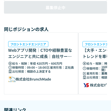
募集停止中
同じポジションの求人
フロントエンドエンジニア
フロントエンドエ
Webアプリ開発｜CTOや経験豊富な
【大手・エンタ
エンジニアと共に成長｜自社サービ
トレンドを牽引
スにも挑戦
エンジニア募集
給与・報酬：
年収 420万円 ~ 600万円
給与・報酬：
時給 
160時
稼働時間：
09:00 ~ 18:00
雇用形態：
正社員
稼働時間：
間）
出社頻度：
相談の上決定する
雇用形態：
業務委
出社頻度：
相談の
株式会社BrunchMade
株式会社Y's
関連リンク