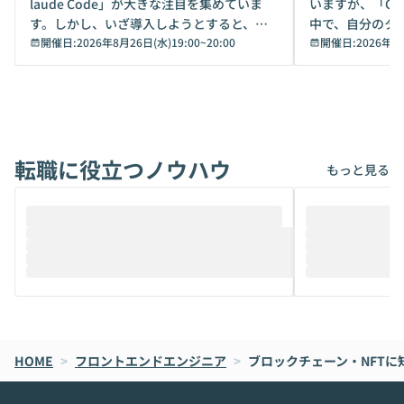
laude Code」が大きな注目を集めていま
いますが、「Code
す。しかし、いざ導入しようとすると、セ
中で、自分のタ
キュリティ面の懸念や権限管理のハードル
開催日:
2026年8月26日(水)19:00
~
20:00
いいのか」を自
開催日:
2026年8
から、気軽に使えないケースも多いのでは
か？ 「なんとなく誰かが良いと言っていた
ないでしょうか。 Coworkは、非エンジニ
から」「SNS
アでも簡単に安全に扱えるよう作られた機
ら」と、周りの
能です。そして実は、日常の業務領域であ
ている方も少な
れば「Coworkで十分にカバーできる」だ
Iのポテンシャル
転職に役立つノウハウ
けでなく、想像以上の範囲まで自動化でき
は、評判ではな
もっと見る
ることは、まだあまり知られていません。
ているAIを選ぶこ
そこで本イベントでは、メルカリで生成AI
もやり取りを重
推進を担当されているハヤカワ五味氏をお
まで文脈を忘れず
迎えし、Coworkを使った業務自動化の実
キストだけでな
際を、公開デモを交えてわかりやすくお伝
うときに一番打率が
えします。 前半のLTでは、ハヤカワ氏より
え、次々と新し
メルカリでの判断基準をもとに「なぜClau
それぞれの本当
de CodeはNGになりがちで、なぜCowork
スクごとに最適
なら安全なのか」を解説いただいた上で、C
すのは至難の業です。 そこで
HOME
oworkの基本的な機能をご紹介いただきま
>
フロントエンドエンジニア
>
ブロックチェーン・NFT
は、LLMのフ
す。 続く公開デモでは、実際にCoworkを
ント構築の最前
使ってワークフローを構築する様子をお見
社松尾研究所の尾