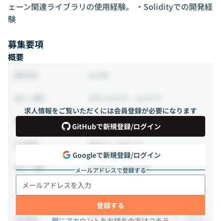
ェーン関連ライブラリの使用経験。 ・Solidityでの開発経
験
募集要項
概要
正社員
雇用形態
年収 360万円 ~ 600万円
給与・報酬
求人情報をご覧いただくには会員登録が必要になります
10:00 ~ 18:00
（休憩：60分）
稼働時間
GitHubで新規登録/ログイン
相談の上決定する
出社頻度
Googleで新規登録/ログイン
土日祝日、年末年始
休日・休暇
メールアドレスで登録する
法定福利厚生（健康保険、厚生年金保
険、雇用保険など）完備
登録する
法定外福利厚生あり（例えば、健康診
社内制度
既にアカウントをお持ちの方はコチラ