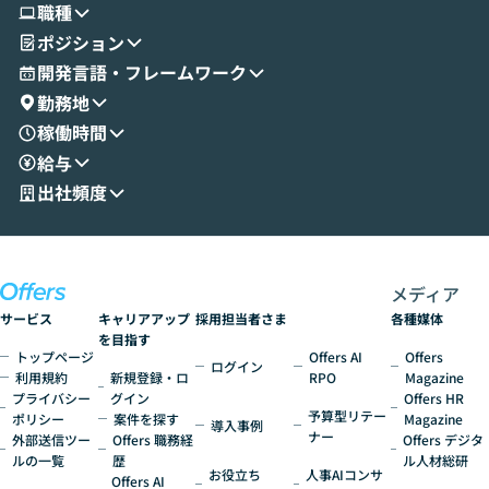
職種
せいただきます。数分でワークフローが完
e・Codex・G
ポジション
成する手軽さや、Gmail等の外部サービス
分けの考え方を紐
とセキュアに連携できるポイントなど、実
使わなくなった
開発言語・フレームワーク
演を通じて具体的なイメージをお届けしま
らではの視点でお
勤務地
す。 後半のディスカッションでは、セキュ
のAIに絞るべ
稼働時間
リティの考え方や社内導入の進め方など、
迷っている方か
給与
現場目線でさらに深掘りしていきます。
最適化したい方
「自分の業務をAIで自動化してみたいけ
ご参加をお待ち
出社頻度
ど、何から始めればいいかわからない」と
いう方にこそ参加いただきたいイベントで
す。
メディア
サービス
キャリアアップ
採用担当者さま
各種媒体
を目指す
トップページ
Offers AI
Offers
ログイン
利用規約
新規登録・ロ
RPO
Magazine
プライバシー
グイン
Offers HR
予算型リテー
ポリシー
案件を探す
Magazine
導入事例
ナー
外部送信ツー
Offers 職務経
Offers デジタ
ルの一覧
歴
ル人材総研
お役立ち
人事AIコンサ
Offers AI