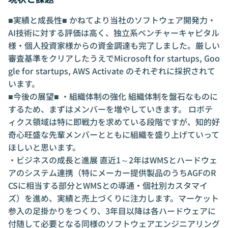
■実績と成長性■ かねてより当社のソフトウェア開発力・
AI技術に対する評価は高く、独立系ベンチャーキャピタル
様・個人投資家様からの資金調達も完了しました。厳しい
審査基準をクリアしたうえでMicrosoft for startups, Goo
gle for startups, AWS Activate のそれぞれに採択されて
います。
■今後の展望■ ・組織体制の強化 組織体制を盤石なものに
するため、まずはメンバーを増やしていきます。 ロボテ
ィクス領域は特に即戦力を求めている段階ですが、知的好
奇心旺盛な先輩メンバーとともに組織を盛り上げていって
ほしいと思います。
・ビジネスの成長と進展 直近1～2年はWMSとハードウェ
アのシステム連携（特にメーカー提供製品のうちAGFのR
CSに相当する部分とWMSとの導通・個社別カスタマイ
ズ）を進め、実績と売上づくりに注力します。マーケット
参入の足掛かりをつくり、3年目以降は各ハードウェアに
付随して必要となる同様のソフトウェアエンジニアリング