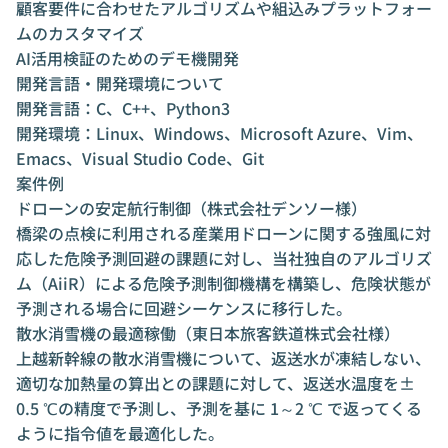
顧客要件に合わせたアルゴリズムや組込みプラットフォー
ムのカスタマイズ
AI活用検証のためのデモ機開発
開発言語・開発環境について
開発言語：C、C++、Python3
開発環境：Linux、Windows、Microsoft Azure、Vim、
Emacs、Visual Studio Code、Git
案件例
ドローンの安定航行制御（株式会社デンソー様）
橋梁の点検に利用される産業用ドローンに関する強風に対
応した危険予測回避の課題に対し、当社独自のアルゴリズ
ム（AiiR）による危険予測制御機構を構築し、危険状態が
予測される場合に回避シーケンスに移行した。
散水消雪機の最適稼働（東日本旅客鉄道株式会社様）
上越新幹線の散水消雪機について、返送水が凍結しない、
適切な加熱量の算出との課題に対して、返送水温度を±
0.5 ℃の精度で予測し、予測を基に 1～2 ℃ で返ってくる
ように指令値を最適化した。