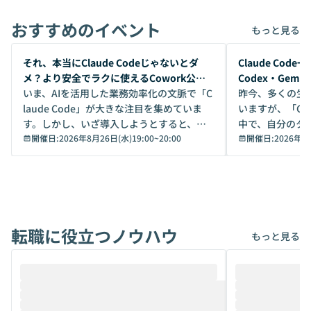
おすすめのイベント
もっと見る
開催前
開催前
それ、本当にClaude Codeじゃないとダ
Claude Co
メ？より安全でラクに使えるCowork公開
Codex・Gem
デモ
いま、AIを活用した業務効率化の文脈で「C
昨今、多くの生
laude Code」が大きな注目を集めていま
いますが、「Code
す。しかし、いざ導入しようとすると、セ
中で、自分のタ
キュリティ面の懸念や権限管理のハードル
開催日:
2026年8月26日(水)19:00
~
20:00
いいのか」を自
開催日:
2026年8
から、気軽に使えないケースも多いのでは
か？ 「なんとなく誰かが良いと言っていた
ないでしょうか。 Coworkは、非エンジニ
から」「SNS
アでも簡単に安全に扱えるよう作られた機
ら」と、周りの
能です。そして実は、日常の業務領域であ
ている方も少な
れば「Coworkで十分にカバーできる」だ
Iのポテンシャル
転職に役立つノウハウ
けでなく、想像以上の範囲まで自動化でき
は、評判ではな
もっと見る
ることは、まだあまり知られていません。
ているAIを選ぶこ
そこで本イベントでは、メルカリで生成AI
もやり取りを重
推進を担当されているハヤカワ五味氏をお
まで文脈を忘れず
迎えし、Coworkを使った業務自動化の実
キストだけでな
際を、公開デモを交えてわかりやすくお伝
うときに一番打率が