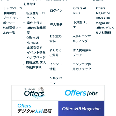
を目指す
トップページ
Offers AI
Offers
ログイン
利用規約
新規登録・ロ
RPO
Magazine
プライバシー
グイン
Offers HR
予算型リテー
ポリシー
案件を探す
Magazine
導入事例
ナー
外部送信ツー
Offers 職務経
Offers デジタ
ルの一覧
歴
ル人材総研
お役立ち
人事AIコンサ
Offers AI
資料
ルティング
Harness
企業を探す
よくある
求人掲載無料
イベント情報
ご質問
プラン
ヘルプページ
掲載企業/求人
イベント
エンジニア採
の削除依頼
情報
用力チェック
ヘルプペ
ージ