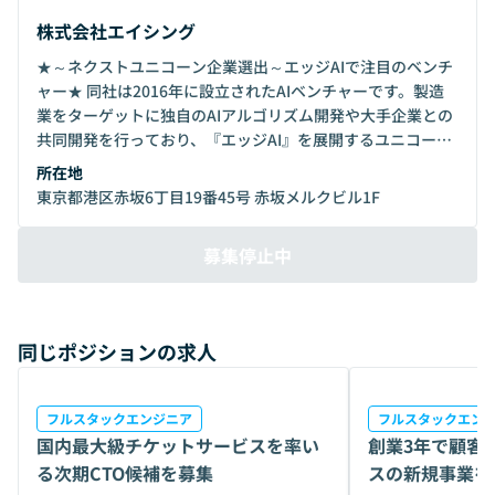
株式会社エイシング
★～ネクストユニコーン企業選出～エッジAIで注目のベンチ
ャー★ 同社は2016年に設立されたAIベンチャーです。製造
業をターゲットに独自のAIアルゴリズム開発や大手企業との
共同開発を行っており、『エッジAI』を展開するユニコーン
企業です。 ※エッジAIとは、スマホや車、カメラ等の端末に
所在地
AIを搭載し、学習・推論させる技術です。 同社のアルゴリズ
東京都港区赤坂6丁目19番45号 赤坂メルクビル1F
ムの特徴は、Deep Learningのような既存のAIアルゴリズム
では困難だった、エッジでの学習や調整のいらない逐次学習
募集停止中
が可能である点です。その知見と技術力から、数多くのスタ
ートアップアワード受賞及び、経済産業省の育成プログラム
であるJ-Startupにおいて、日本のユニコーン企業（時価総
額1,000億円以上の未上場企業）候補92社に選出いただきま
同じポジションの求人
した。
フルスタックエンジニア
フルスタックエン
国内最大級チケットサービスを率い
創業3年で顧客3
る次期CTO候補を募集
スの新規事業を