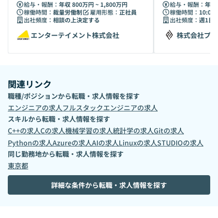
ジニア
給与・報酬：
年収 800万円 ~ 1,800万円
給与・報酬：
年収 
稼働時間：
裁量労働制
雇用形態：
正社員
稼働時間：
10:00 
出社頻度：
相談の上決定する
出社頻度：
週1日
エンターテイメント株式会社
株式会社プロ
関連リンク
職種/ポジションから転職・求人情報を探す
エンジニア
の求人
フルスタックエンジニア
の求人
スキルから転職・求人情報を探す
C++
の求人
C
の求人
機械学習
の求人
統計学
の求人
Git
の求人
Python
の求人
Azure
の求人
AI
の求人
Linux
の求人
STUDIO
の求人
同じ勤務地から転職・求人情報を探す
東京都
詳細な条件から転職・求人情報を探す