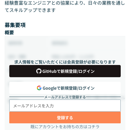
経験豊富なエンジニアとの協業により、日々の業務を通し
てスキルアップできます
募集要項
概要
業務委託
雇用形態
時給 2,000円 ~ 3,125円
給与・報酬
求人情報をご覧いただくには会員登録が必要になります
128時間 ~ 160時間（週32 ~ 40時間）
稼働時間
GitHubで新規登録/ログイン
相談の上決定する
出社頻度
Googleで新規登録/ログイン
メールアドレスで登録する
東京都港区赤坂6丁目19番45号 赤坂メル
勤務地
クビル1F
登録する
既にアカウントをお持ちの方はコチラ