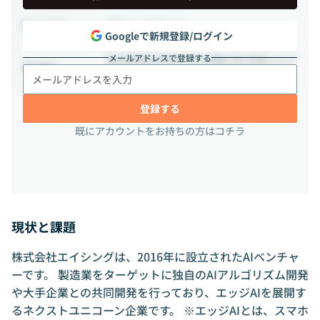
相談の上決定する
出社頻度
Googleで新規登録/ログイン
メールアドレスで登録する
東京都港区赤坂6丁目19番45号 赤坂メルク
勤務地
ビル1F
登録する
既にアカウントをお持ちの方はコチラ
現状と課題
株式会社エイシングは、2016年に設立されたAIベンチャ
ーです。 製造業をターゲットに独自のAIアルゴリズム開発
や大手企業との共同開発を行っており、エッジAIを展開す
るネクストユニコーン企業です。 ※エッジAIとは、スマホ