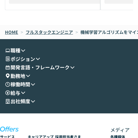
えします。 前半のLTでは、ハヤカワ氏より
え、次々と新し
メルカリでの判断基準をもとに「なぜClau
それぞれの本当
de CodeはNGになりがちで、なぜCowork
スクごとに最適
なら安全なのか」を解説いただいた上で、C
すのは至難の業です。 そこで
HOME
oworkの基本的な機能をご紹介いただきま
>
フルスタックエンジニア
>
機械学習アルゴリズムをマイ
は、LLMのフ
す。 続く公開デモでは、実際にCoworkを
ント構築の最前
使ってワークフローを構築する様子をお見
社松尾研究所の尾
職種
せいただきます。数分でワークフローが完
e・Codex・G
ポジション
成する手軽さや、Gmail等の外部サービス
分けの考え方を紐
とセキュアに連携できるポイントなど、実
使わなくなった
開発言語・フレームワーク
演を通じて具体的なイメージをお届けしま
らではの視点でお
勤務地
す。 後半のディスカッションでは、セキュ
のAIに絞るべ
稼働時間
リティの考え方や社内導入の進め方など、
迷っている方か
給与
現場目線でさらに深掘りしていきます。
最適化したい方
「自分の業務をAIで自動化してみたいけ
ご参加をお待ち
出社頻度
ど、何から始めればいいかわからない」と
いう方にこそ参加いただきたいイベントで
す。
メディア
サービス
キャリアアップ
採用担当者さま
各種媒体