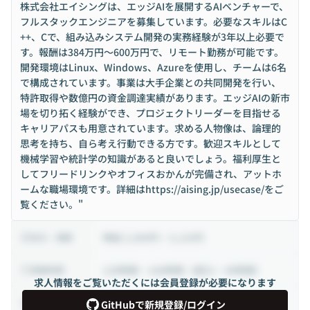
株式会社エイシングは、エッジAIを展開するAIベンチャーで、
フルスタックエンジニアを募集しています。必要なスキルはC
++、Cで、組み込みシステム開発の実務経験が3年以上必要で
す。報酬は384万円〜600万円で、リモート勤務が可能です。
開発環境はLinux、Windows、Azureを使用し、チームは6名
で構成されています。事業は大手企業との共同開発を行い、
特許取得や数億円の資金調達実績があります。エッジAIの新市
場を切り拓く経験ができ、プロジェクトリーダーを目指せる
キャリアパスも用意されています。求める人物像は、論理的
思考を持ち、自ら考え行動できる方です。歓迎スキルとして
機械学習や統計学の知識があると良いでしょう。福利厚生と
してフリードリンクやオフィスおかんが完備され、アットホ
ームな職場環境です。詳細はhttps://aising.jp/usecase/をご
覧ください。"
時給 2,000円 ~ 3,125円
給与・報酬
128時間 ~ 160時間（週32 ~ 40時間）
稼働時間
求人情報をご覧いただくには会員登録が必要になります
業務委託
雇用形態
GitHubで新規登録/ログイン