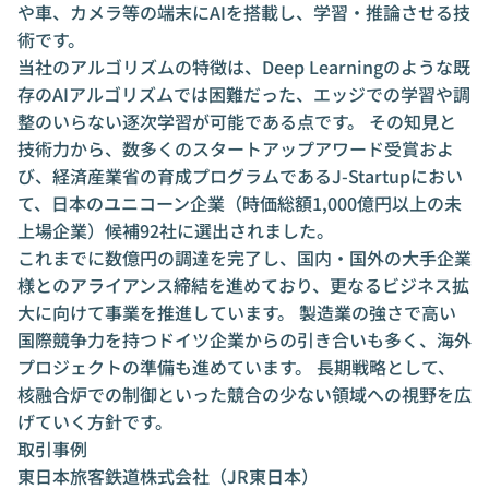
や車、カメラ等の端末にAIを搭載し、学習・推論させる技
術です。
当社のアルゴリズムの特徴は、Deep Learningのような既
存のAIアルゴリズムでは困難だった、エッジでの学習や調
整のいらない逐次学習が可能である点です。 その知見と
技術力から、数多くのスタートアップアワード受賞およ
び、経済産業省の育成プログラムであるJ-Startupにおい
て、日本のユニコーン企業（時価総額1,000億円以上の未
上場企業）候補92社に選出されました。
これまでに数億円の調達を完了し、国内・国外の大手企業
様とのアライアンス締結を進めており、更なるビジネス拡
大に向けて事業を推進しています。 製造業の強さで高い
国際競争力を持つドイツ企業からの引き合いも多く、海外
プロジェクトの準備も進めています。 長期戦略として、
核融合炉での制御といった競合の少ない領域への視野を広
げていく方針です。
取引事例
東日本旅客鉄道株式会社（JR東日本）