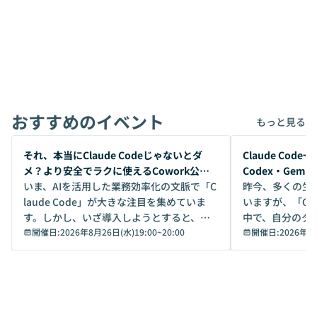
おすすめのイベント
もっと見る
開催前
開催前
それ、本当にClaude Codeじゃないとダ
Claude Co
メ？より安全でラクに使えるCowork公開
Codex・Gem
デモ
いま、AIを活用した業務効率化の文脈で「C
昨今、多くの生
laude Code」が大きな注目を集めていま
いますが、「Code
す。しかし、いざ導入しようとすると、セ
中で、自分のタ
キュリティ面の懸念や権限管理のハードル
開催日:
2026年8月26日(水)19:00
~
20:00
いいのか」を自
開催日:
2026年8
から、気軽に使えないケースも多いのでは
か？ 「なんとなく誰かが良いと言っていた
ないでしょうか。 Coworkは、非エンジニ
から」「SNS
アでも簡単に安全に扱えるよう作られた機
ら」と、周りの
能です。そして実は、日常の業務領域であ
ている方も少な
れば「Coworkで十分にカバーできる」だ
Iのポテンシャル