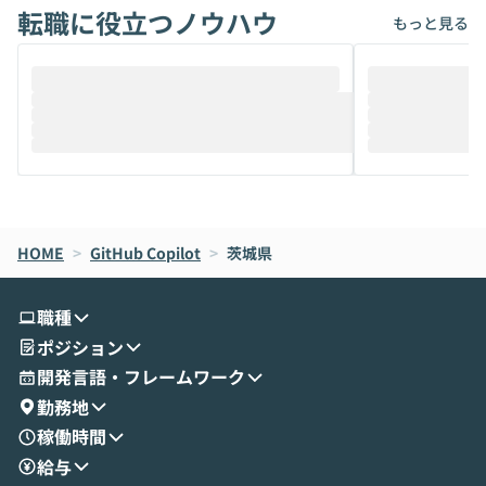
転職に役立つノウハウ
けでなく、想像以上の範囲まで自動化でき
は、評判ではな
もっと見る
ることは、まだあまり知られていません。
ているAIを選ぶこ
そこで本イベントでは、メルカリで生成AI
もやり取りを重
推進を担当されているハヤカワ五味氏をお
まで文脈を忘れず
迎えし、Coworkを使った業務自動化の実
キストだけでな
際を、公開デモを交えてわかりやすくお伝
うときに一番打率が
えします。 前半のLTでは、ハヤカワ氏より
え、次々と新し
メルカリでの判断基準をもとに「なぜClau
それぞれの本当
de CodeはNGになりがちで、なぜCowork
スクごとに最適
なら安全なのか」を解説いただいた上で、C
すのは至難の業です。 そこで
HOME
oworkの基本的な機能をご紹介いただきま
>
GitHub Copilot
>
茨城県
は、LLMのフ
す。 続く公開デモでは、実際にCoworkを
ント構築の最前
使ってワークフローを構築する様子をお見
社松尾研究所の尾
職種
せいただきます。数分でワークフローが完
e・Codex・G
ポジション
成する手軽さや、Gmail等の外部サービス
分けの考え方を紐
とセキュアに連携できるポイントなど、実
使わなくなった
開発言語・フレームワーク
演を通じて具体的なイメージをお届けしま
らではの視点でお
勤務地
す。 後半のディスカッションでは、セキュ
のAIに絞るべ
稼働時間
リティの考え方や社内導入の進め方など、
迷っている方か
給与
現場目線でさらに深掘りしていきます。
最適化したい方