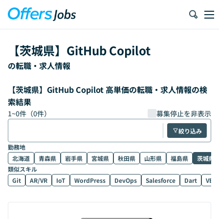
【
茨城県
】
GitHub Copilot
の転職・求人情報
【茨城県】GitHub Copilot 高単価の転職・求人情報の検
索結果
1
~
0
件（
0
件）
募集停止を非表示
絞り込み
勤務地
北海道
青森県
岩手県
宮城県
秋田県
山形県
福島県
茨城県
類似スキル
Git
AR/VR
IoT
WordPress
DevOps
Salesforce
Dart
VB.