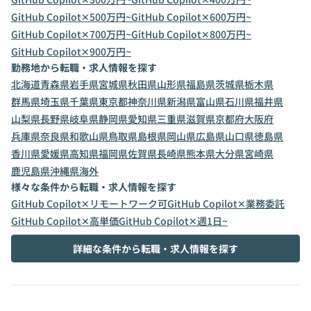
GitHub Copilot✕500万円~
GitHub Copilot✕600万円~
GitHub Copilot✕700万円~
GitHub Copilot✕800万円~
GitHub Copilot✕900万円~
勤務地から転職・求人情報を探す
北海道
青森県
岩手県
宮城県
秋田県
山形県
福島県
茨城県
栃木県
群馬県
埼玉県
千葉県
東京都
神奈川県
新潟県
富山県
石川県
福井県
山梨県
長野県
岐阜県
静岡県
愛知県
三重県
滋賀県
京都府
大阪府
兵庫県
奈良県
和歌山県
鳥取県
島根県
岡山県
広島県
山口県
徳島県
香川県
愛媛県
高知県
福岡県
佐賀県
長崎県
熊本県
大分県
宮崎県
鹿児島県
沖縄県
海外
様々な条件から転職・求人情報を探す
GitHub Copilot✕リモートワーク可
GitHub Copilot✕業務委託
GitHub Copilot✕高単価
GitHub Copilot✕週1日~
詳細な条件から転職・求人情報を探す