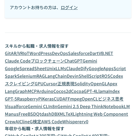
アカウントお持ちの方は、
ログイン
スキルから転職・求人情報を探す
Git
AR/VR
IoT
WordPress
DevOps
Salesforce
Dart
VB.NET
Claude Code
ブロックチェーン
ChatGPT
Gemini
GoogleSpreadSheet
Unix
LLMs
Claude
Dify
GoogleAppsScript
Spark
Selenium
RAG
LangChain
Devin
ShellScript
ROS
Codex
スクレイピング
GPU
Cursor
正規表現
Solidity
OpenGL
Apex
LangGraph
MCP
Arduino
Cocos2d
Cocoa
GPT-4
LlamaIndex
GPT-5
RaspberryPi
Keras
CUDA
FFmpeg
OpenCL
ビジネス思考
Visualforce
Gemini CLI
n8n
Gemini 2.5 Deep Think
NotebookLM
Manus
FreeBSD
Qt
dashDB
XML
TeX
Lightning Web Component
CrewAI
Cline
G検定
AWS CodeWhisperer
v0
年収から転職・求人情報を探す
GitHub Copilot✕300万円~
GitHub Copilot✕400万円~