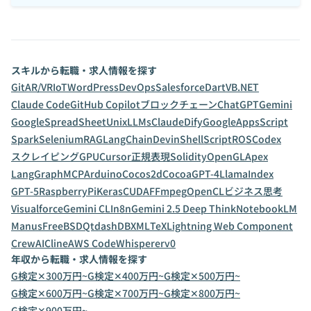
スキルから転職・求人情報を探す
Git
AR/VR
IoT
WordPress
DevOps
Salesforce
Dart
VB.NET
Claude Code
GitHub Copilot
ブロックチェーン
ChatGPT
Gemini
GoogleSpreadSheet
Unix
LLMs
Claude
Dify
GoogleAppsScript
Spark
Selenium
RAG
LangChain
Devin
ShellScript
ROS
Codex
スクレイピング
GPU
Cursor
正規表現
Solidity
OpenGL
Apex
LangGraph
MCP
Arduino
Cocos2d
Cocoa
GPT-4
LlamaIndex
GPT-5
RaspberryPi
Keras
CUDA
FFmpeg
OpenCL
ビジネス思考
Visualforce
Gemini CLI
n8n
Gemini 2.5 Deep Think
NotebookLM
Manus
FreeBSD
Qt
dashDB
XML
TeX
Lightning Web Component
CrewAI
Cline
AWS CodeWhisperer
v0
年収から転職・求人情報を探す
G検定✕300万円~
G検定✕400万円~
G検定✕500万円~
G検定✕600万円~
G検定✕700万円~
G検定✕800万円~
G検定✕900万円~