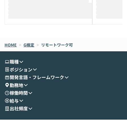
推進を担当されているハヤカワ五味氏をお
まで文脈を忘れず
迎えし、Coworkを使った業務自動化の実
キストだけでな
際を、公開デモを交えてわかりやすくお伝
うときに一番打率が
えします。 前半のLTでは、ハヤカワ氏より
え、次々と新し
メルカリでの判断基準をもとに「なぜClau
それぞれの本当
de CodeはNGになりがちで、なぜCowork
スクごとに最適
なら安全なのか」を解説いただいた上で、C
すのは至難の業です。 そこで
HOME
oworkの基本的な機能をご紹介いただきま
>
G検定
>
リモートワーク可
は、LLMのフ
す。 続く公開デモでは、実際にCoworkを
ント構築の最前
使ってワークフローを構築する様子をお見
社松尾研究所の尾
職種
せいただきます。数分でワークフローが完
e・Codex・G
ポジション
成する手軽さや、Gmail等の外部サービス
分けの考え方を紐
とセキュアに連携できるポイントなど、実
使わなくなった
開発言語・フレームワーク
演を通じて具体的なイメージをお届けしま
らではの視点でお
勤務地
す。 後半のディスカッションでは、セキュ
のAIに絞るべ
稼働時間
リティの考え方や社内導入の進め方など、
迷っている方か
給与
現場目線でさらに深掘りしていきます。
最適化したい方
「自分の業務をAIで自動化してみたいけ
ご参加をお待ち
出社頻度
ど、何から始めればいいかわからない」と
いう方にこそ参加いただきたいイベントで
す。