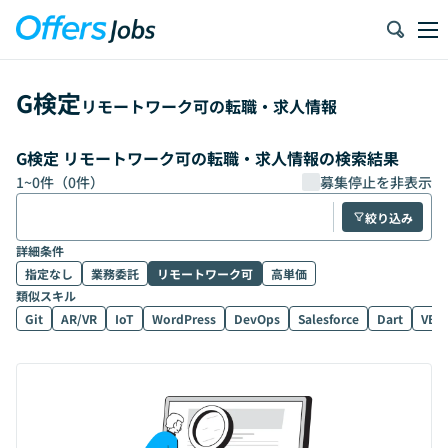
G検定
リモートワーク可の転職・求人情報
G検定 リモートワーク可の転職・求人情報の検索結果
1
~
0
件（
0
件）
募集停止を非表示
絞り込み
詳細条件
指定なし
業務委託
リモートワーク可
高単価
類似スキル
Git
AR/VR
IoT
WordPress
DevOps
Salesforce
Dart
VB.