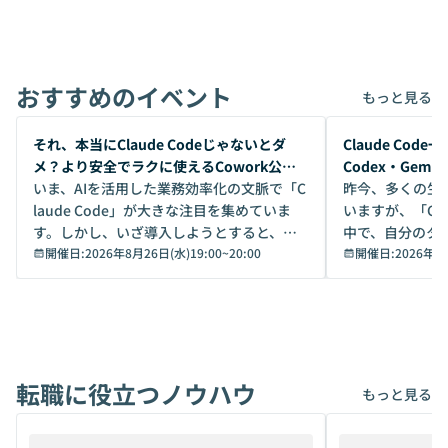
おすすめのイベント
もっと見る
開催前
開催前
それ、本当にClaude Codeじゃないとダ
Claude Co
メ？より安全でラクに使えるCowork公開
Codex・Gem
デモ
いま、AIを活用した業務効率化の文脈で「C
昨今、多くの生
laude Code」が大きな注目を集めていま
いますが、「Code
す。しかし、いざ導入しようとすると、セ
中で、自分のタ
キュリティ面の懸念や権限管理のハードル
開催日:
2026年8月26日(水)19:00
~
20:00
いいのか」を自
開催日:
2026年8
から、気軽に使えないケースも多いのでは
か？ 「なんとなく誰かが良いと言っていた
ないでしょうか。 Coworkは、非エンジニ
から」「SNS
アでも簡単に安全に扱えるよう作られた機
ら」と、周りの
能です。そして実は、日常の業務領域であ
ている方も少な
れば「Coworkで十分にカバーできる」だ
Iのポテンシャル
転職に役立つノウハウ
けでなく、想像以上の範囲まで自動化でき
は、評判ではな
もっと見る
ることは、まだあまり知られていません。
ているAIを選ぶこ
そこで本イベントでは、メルカリで生成AI
もやり取りを重