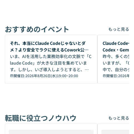
おすすめのイベント
もっと見る
開催前
開催前
それ、本当にClaude Codeじゃないとダ
Claude Co
メ？より安全でラクに使えるCowork公開
Codex・Gem
デモ
いま、AIを活用した業務効率化の文脈で「C
昨今、多くの生
laude Code」が大きな注目を集めていま
いますが、「Code
す。しかし、いざ導入しようとすると、セ
中で、自分のタ
キュリティ面の懸念や権限管理のハードル
開催日:
2026年8月26日(水)19:00
~
20:00
いいのか」を自
開催日:
2026年8
から、気軽に使えないケースも多いのでは
か？ 「なんとなく誰かが良いと言っていた
ないでしょうか。 Coworkは、非エンジニ
から」「SNS
アでも簡単に安全に扱えるよう作られた機
ら」と、周りの
能です。そして実は、日常の業務領域であ
ている方も少な
れば「Coworkで十分にカバーできる」だ
Iのポテンシャル
転職に役立つノウハウ
けでなく、想像以上の範囲まで自動化でき
は、評判ではな
もっと見る
ることは、まだあまり知られていません。
ているAIを選ぶこ
そこで本イベントでは、メルカリで生成AI
もやり取りを重