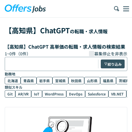
【
高知県
】
ChatGPT
の転職・求人情報
【高知県】ChatGPT 高単価の転職・求人情報の検索結果
1
~
0
件（
0
件）
募集停止を非表示
絞り込み
勤務地
北海道
青森県
岩手県
宮城県
秋田県
山形県
福島県
茨城県
類似スキル
Git
AR/VR
IoT
WordPress
DevOps
Salesforce
VB.NET
D