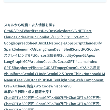
スキルから転職・求人情報を探す
Git
AR/VR
IoT
WordPress
DevOps
Salesforce
VB.NET
Dart
Claude Code
GitHub Copilot
ブロックチェーン
Gemini
GoogleSpreadSheet
Unix
LLMs
GoogleAppsScript
Claude
Dify
Spark
Selenium
RAG
LangChain
Devin
ShellScript
ROS
Codex
スクレイピング
GPU
Cursor
正規表現
Solidity
OpenGL
Apex
LangGraph
MCP
Arduino
Cocos2d
Cocoa
GPT-4
LlamaIndex
GPT-5
RaspberryPi
Keras
CUDA
FFmpeg
OpenCL
ビジネス思考
Visualforce
Gemini CLI
n8n
Gemini 2.5 Deep Think
NotebookLM
Manus
FreeBSD
Qt
dashDB
XML
TeX
Lightning Web Component
CrewAI
Cline
G検定
AWS CodeWhisperer
v0
年収から転職・求人情報を探す
ChatGPT✕300万円~
ChatGPT✕400万円~
ChatGPT✕500万円~
ChatGPT✕600万円~
ChatGPT✕700万円~
ChatGPT✕800万円~
ChatGPT✕900万円~