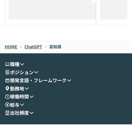
推進を担当されているハヤカワ五味氏をお
まで文脈を忘れず
迎えし、Coworkを使った業務自動化の実
キストだけでな
際を、公開デモを交えてわかりやすくお伝
うときに一番打率が
えします。 前半のLTでは、ハヤカワ氏より
え、次々と新し
メルカリでの判断基準をもとに「なぜClau
それぞれの本当
de CodeはNGになりがちで、なぜCowork
スクごとに最適
なら安全なのか」を解説いただいた上で、C
すのは至難の業です。 そこで
HOME
oworkの基本的な機能をご紹介いただきま
>
ChatGPT
>
高知県
は、LLMのフ
す。 続く公開デモでは、実際にCoworkを
ント構築の最前
使ってワークフローを構築する様子をお見
社松尾研究所の尾
職種
せいただきます。数分でワークフローが完
e・Codex・G
ポジション
成する手軽さや、Gmail等の外部サービス
分けの考え方を紐
とセキュアに連携できるポイントなど、実
使わなくなった
開発言語・フレームワーク
演を通じて具体的なイメージをお届けしま
らではの視点でお
勤務地
す。 後半のディスカッションでは、セキュ
のAIに絞るべ
稼働時間
リティの考え方や社内導入の進め方など、
迷っている方か
給与
現場目線でさらに深掘りしていきます。
最適化したい方
「自分の業務をAIで自動化してみたいけ
ご参加をお待ち
出社頻度
ど、何から始めればいいかわからない」と
いう方にこそ参加いただきたいイベントで
す。