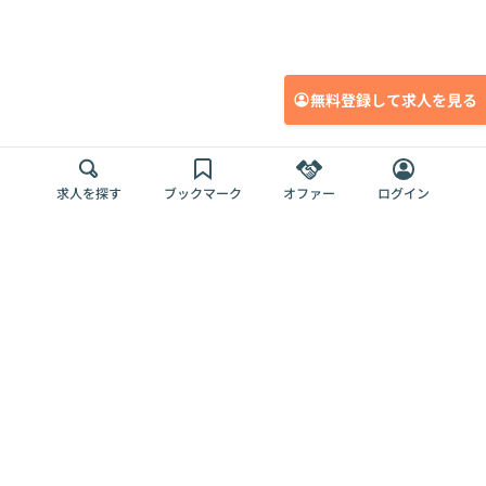
無料登録して求人を見る
求人を探す
ブックマーク
オファー
ログイン
メディア
サービス
キャリアアップ
採用担当者さま
各種媒体
を目指す
トップページ
Offers AI
Offers
ログイン
利用規約
新規登録・ロ
RPO
Magazine
プライバシー
グイン
Offers HR
予算型リテー
ポリシー
案件を探す
Magazine
導入事例
ナー
外部送信ツー
Offers 職務経
Offers デジタ