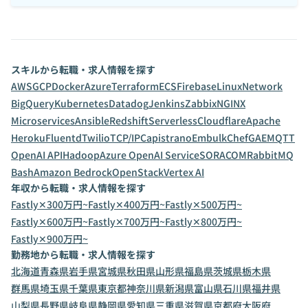
スキルから転職・求人情報を探す
AWS
GCP
Docker
Azure
Terraform
ECS
Firebase
Linux
Network
BigQuery
Kubernetes
Datadog
Jenkins
Zabbix
NGINX
Microservices
Ansible
Redshift
Serverless
Cloudflare
Apache
Heroku
Fluentd
Twilio
TCP/IP
Capistrano
Embulk
Chef
GAE
MQTT
OpenAI API
Hadoop
Azure OpenAI Service
SORACOM
RabbitMQ
Bash
Amazon Bedrock
OpenStack
Vertex AI
年収から転職・求人情報を探す
Fastly✕300万円~
Fastly✕400万円~
Fastly✕500万円~
Fastly✕600万円~
Fastly✕700万円~
Fastly✕800万円~
Fastly✕900万円~
勤務地から転職・求人情報を探す
北海道
青森県
岩手県
宮城県
秋田県
山形県
福島県
茨城県
栃木県
群馬県
埼玉県
千葉県
東京都
神奈川県
新潟県
富山県
石川県
福井県
山梨県
長野県
岐阜県
静岡県
愛知県
三重県
滋賀県
京都府
大阪府