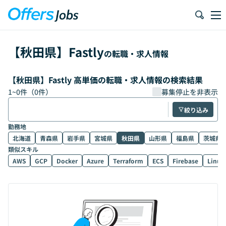
【
秋田県
】
Fastly
の転職・求人情報
【秋田県】Fastly 高単価の転職・求人情報の検索結果
1
~
0
件（
0
件）
募集停止を非表示
絞り込み
勤務地
北海道
青森県
岩手県
宮城県
秋田県
山形県
福島県
茨城県
類似スキル
AWS
GCP
Docker
Azure
Terraform
ECS
Firebase
Linux