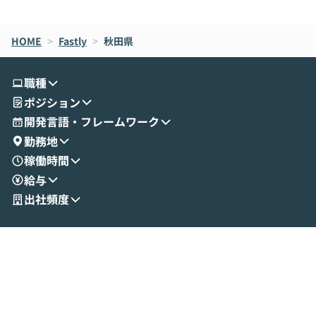
de CodeはNGになりがちで、なぜCowork
スクごとに最適
なら安全なのか」を解説いただいた上で、C
すのは至難の業です。 そこで
HOME
oworkの基本的な機能をご紹介いただきま
>
Fastly
>
秋田県
は、LLMのフ
す。 続く公開デモでは、実際にCoworkを
ント構築の最前
使ってワークフローを構築する様子をお見
社松尾研究所の尾
職種
せいただきます。数分でワークフローが完
e・Codex・G
ポジション
成する手軽さや、Gmail等の外部サービス
分けの考え方を紐
とセキュアに連携できるポイントなど、実
使わなくなった
開発言語・フレームワーク
演を通じて具体的なイメージをお届けしま
らではの視点でお
勤務地
す。 後半のディスカッションでは、セキュ
のAIに絞るべ
稼働時間
リティの考え方や社内導入の進め方など、
迷っている方か
給与
現場目線でさらに深掘りしていきます。
最適化したい方
「自分の業務をAIで自動化してみたいけ
ご参加をお待ち
出社頻度
ど、何から始めればいいかわからない」と
いう方にこそ参加いただきたいイベントで
す。