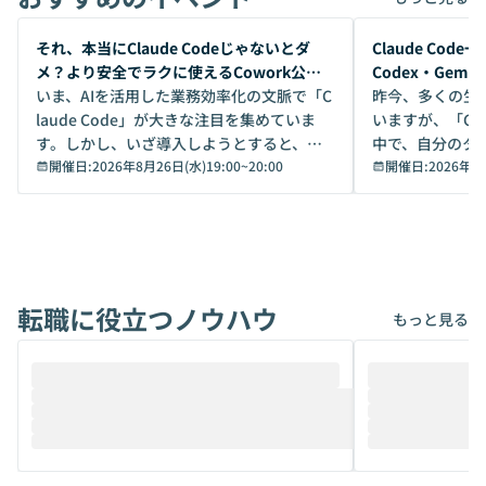
開催前
開催前
それ、本当にClaude Codeじゃないとダ
Claude Co
メ？より安全でラクに使えるCowork公開
Codex・Gem
デモ
いま、AIを活用した業務効率化の文脈で「C
昨今、多くの生
laude Code」が大きな注目を集めていま
いますが、「Code
す。しかし、いざ導入しようとすると、セ
中で、自分のタ
キュリティ面の懸念や権限管理のハードル
開催日:
2026年8月26日(水)19:00
~
20:00
いいのか」を自
開催日:
2026年8
から、気軽に使えないケースも多いのでは
か？ 「なんとなく誰かが良いと言っていた
ないでしょうか。 Coworkは、非エンジニ
から」「SNS
アでも簡単に安全に扱えるよう作られた機
ら」と、周りの
能です。そして実は、日常の業務領域であ
ている方も少な
れば「Coworkで十分にカバーできる」だ
Iのポテンシャル
転職に役立つノウハウ
けでなく、想像以上の範囲まで自動化でき
は、評判ではな
もっと見る
ることは、まだあまり知られていません。
ているAIを選ぶこ
そこで本イベントでは、メルカリで生成AI
もやり取りを重
推進を担当されているハヤカワ五味氏をお
まで文脈を忘れず
迎えし、Coworkを使った業務自動化の実
キストだけでな
際を、公開デモを交えてわかりやすくお伝
うときに一番打率が
えします。 前半のLTでは、ハヤカワ氏より
え、次々と新し
メルカリでの判断基準をもとに「なぜClau
それぞれの本当