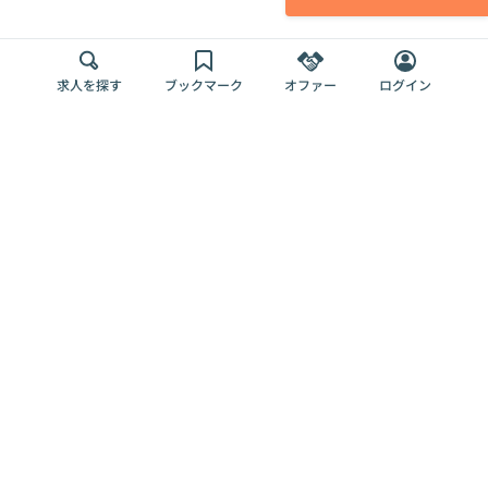
求人を探す
ブックマーク
オファー
ログイン
メディア
サービス
キャリアアップ
採用担当者さま
各種媒体
を目指す
トップページ
Offers AI
Offers
ログイン
利用規約
新規登録・ロ
RPO
Magazine
プライバシー
グイン
Offers HR
予算型リテー
ポリシー
案件を探す
Magazine
導入事例
ナー
外部送信ツー
Offers 職務経
Offers デジタ
ルの一覧
歴
ル人材総研
お役立ち
人事AIコンサ
Offers AI
資料
ルティング
Harness
企業を探す
よくある
求人掲載無料
イベント情報
ご質問
プラン