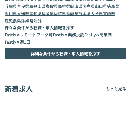
兵庫県
奈良県
和歌山県
鳥取県
島根県
岡山県
広島県
山口県
徳島県
香川県
愛媛県
高知県
福岡県
佐賀県
長崎県
熊本県
大分県
宮崎県
鹿児島県
沖縄県
海外
様々な条件から転職・求人情報を探す
Fastly✕リモートワーク可
Fastly✕業務委託
Fastly✕高単価
Fastly✕週1日~
詳細な条件から転職・求人情報を探す
新着求人
もっと見る