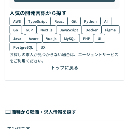
人気の開発言語から探す
AWS
TypeScript
React
Git
Python
AI
Go
GCP
Next.js
JavaScript
Docker
Figma
Java
Azure
Vue.js
MySQL
PHP
UI
PostgreSQL
UX
お探しの求人が見つからない場合は、エージェントサービス
をご利用ください。
トップに戻る
職種から転職・求人情報を探す
エンジニア