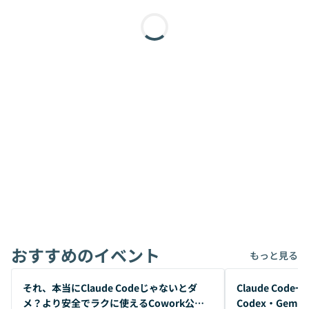
おすすめのイベント
もっと見る
開催前
開催前
それ、本当にClaude Codeじゃないとダ
Claude Co
メ？より安全でラクに使えるCowork公開
Codex・Gem