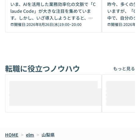
デモ
いま、AIを活用した業務効率化の文脈で「C
昨今、多くの生
laude Code」が大きな注目を集めていま
いますが、「Code
す。しかし、いざ導入しようとすると、セ
中で、自分のタ
キュリティ面の懸念や権限管理のハードル
開催日:
2026年8月26日(水)19:00
~
20:00
いいのか」を自
開催日:
2026年8
から、気軽に使えないケースも多いのでは
か？ 「なんとなく誰かが良いと言っていた
ないでしょうか。 Coworkは、非エンジニ
から」「SNS
アでも簡単に安全に扱えるよう作られた機
ら」と、周りの
能です。そして実は、日常の業務領域であ
ている方も少な
れば「Coworkで十分にカバーできる」だ
Iのポテンシャル
転職に役立つノウハウ
けでなく、想像以上の範囲まで自動化でき
は、評判ではな
もっと見る
ることは、まだあまり知られていません。
ているAIを選ぶこ
そこで本イベントでは、メルカリで生成AI
もやり取りを重
推進を担当されているハヤカワ五味氏をお
まで文脈を忘れず
迎えし、Coworkを使った業務自動化の実
キストだけでな
際を、公開デモを交えてわかりやすくお伝
うときに一番打率が
えします。 前半のLTでは、ハヤカワ氏より
え、次々と新し
メルカリでの判断基準をもとに「なぜClau
それぞれの本当
de CodeはNGになりがちで、なぜCowork
スクごとに最適
なら安全なのか」を解説いただいた上で、C
すのは至難の業です。 そこで
HOME
oworkの基本的な機能をご紹介いただきま
>
elm
>
山梨県
は、LLMのフ