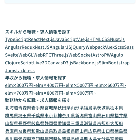
スキルから転職・求人情報を探す
TypeScript
React
Next.js
JavaScript
Vue.js
HTML
CSS
Nuxt.js
Angular
Redux
NestJS
AngularJS
jQuery
Webpack
Vuex
Scss
Sass
Svelte
WebGL
WebRTC
Three.js
WebSocket
Astro
PWA
gulp
ClojureScript
Live2D
Canvas
D3.js
Backbone.js
Slim
Bootstrap
Jamstack
Less
年収から転職・求人情報を探す
elm✕300万円~
elm✕400万円~
elm✕500万円~
elm✕600万円~
elm✕700万円~
elm✕800万円~
elm✕900万円~
勤務地から転職・求人情報を探す
北海道
青森県
岩手県
宮城県
秋田県
山形県
福島県
茨城県
栃木県
群馬県
埼玉県
千葉県
東京都
神奈川県
新潟県
富山県
石川県
福井県
山梨県
長野県
岐阜県
静岡県
愛知県
三重県
滋賀県
京都府
大阪府
兵庫県
奈良県
和歌山県
鳥取県
島根県
岡山県
広島県
山口県
徳島県
香川県
愛媛県
高知県
福岡県
佐賀県
長崎県
熊本県
大分県
宮崎県