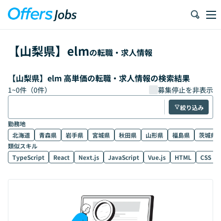
【
山梨県
】
elm
の転職・求人情報
【山梨県】elm 高単価の転職・求人情報の検索結果
1
~
0
件（
0
件）
募集停止を非表示
絞り込み
勤務地
北海道
青森県
岩手県
宮城県
秋田県
山形県
福島県
茨城県
類似スキル
TypeScript
React
Next.js
JavaScript
Vue.js
HTML
CSS