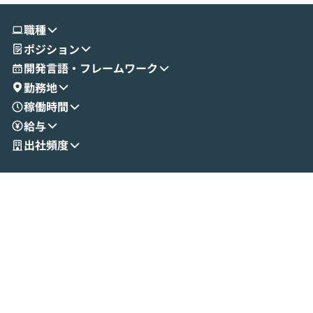
す。 続く公開デモでは、実際にCoworkを
ント構築の最前
使ってワークフローを構築する様子をお見
社松尾研究所の尾
職種
せいただきます。数分でワークフローが完
e・Codex・G
ポジション
成する手軽さや、Gmail等の外部サービス
分けの考え方を紐
とセキュアに連携できるポイントなど、実
使わなくなった
開発言語・フレームワーク
演を通じて具体的なイメージをお届けしま
らではの視点でお
勤務地
す。 後半のディスカッションでは、セキュ
のAIに絞るべ
稼働時間
リティの考え方や社内導入の進め方など、
迷っている方か
給与
現場目線でさらに深掘りしていきます。
最適化したい方
「自分の業務をAIで自動化してみたいけ
ご参加をお待ち
出社頻度
ど、何から始めればいいかわからない」と
いう方にこそ参加いただきたいイベントで
す。