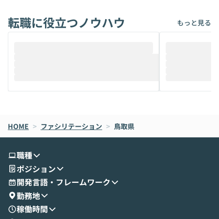
れば「Coworkで十分にカバーできる」だ
Iのポテンシャル
転職に役立つノウハウ
けでなく、想像以上の範囲まで自動化でき
は、評判ではな
もっと見る
ることは、まだあまり知られていません。
ているAIを選ぶこ
そこで本イベントでは、メルカリで生成AI
もやり取りを重
推進を担当されているハヤカワ五味氏をお
まで文脈を忘れず
迎えし、Coworkを使った業務自動化の実
キストだけでな
際を、公開デモを交えてわかりやすくお伝
うときに一番打率が
えします。 前半のLTでは、ハヤカワ氏より
え、次々と新し
メルカリでの判断基準をもとに「なぜClau
それぞれの本当
de CodeはNGになりがちで、なぜCowork
スクごとに最適
なら安全なのか」を解説いただいた上で、C
すのは至難の業です。 そこで
HOME
oworkの基本的な機能をご紹介いただきま
>
ファシリテーション
>
鳥取県
は、LLMのフ
す。 続く公開デモでは、実際にCoworkを
ント構築の最前
使ってワークフローを構築する様子をお見
社松尾研究所の尾
職種
せいただきます。数分でワークフローが完
e・Codex・G
ポジション
成する手軽さや、Gmail等の外部サービス
分けの考え方を紐
とセキュアに連携できるポイントなど、実
使わなくなった
開発言語・フレームワーク
演を通じて具体的なイメージをお届けしま
らではの視点でお
勤務地
す。 後半のディスカッションでは、セキュ
のAIに絞るべ
稼働時間
リティの考え方や社内導入の進め方など、
迷っている方か