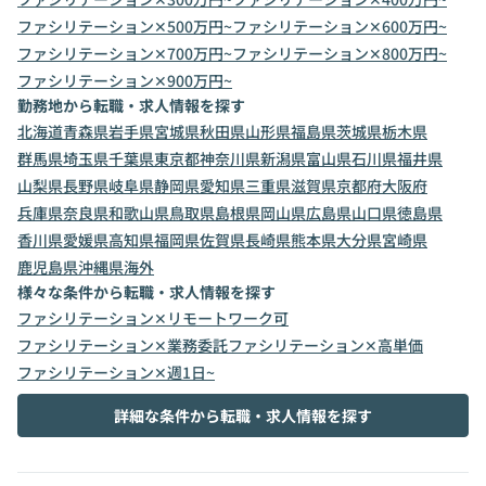
ファシリテーション✕500万円~
ファシリテーション✕600万円~
ファシリテーション✕700万円~
ファシリテーション✕800万円~
ファシリテーション✕900万円~
勤務地から転職・求人情報を探す
北海道
青森県
岩手県
宮城県
秋田県
山形県
福島県
茨城県
栃木県
群馬県
埼玉県
千葉県
東京都
神奈川県
新潟県
富山県
石川県
福井県
山梨県
長野県
岐阜県
静岡県
愛知県
三重県
滋賀県
京都府
大阪府
兵庫県
奈良県
和歌山県
鳥取県
島根県
岡山県
広島県
山口県
徳島県
香川県
愛媛県
高知県
福岡県
佐賀県
長崎県
熊本県
大分県
宮崎県
鹿児島県
沖縄県
海外
様々な条件から転職・求人情報を探す
ファシリテーション✕リモートワーク可
ファシリテーション✕業務委託
ファシリテーション✕高単価
ファシリテーション✕週1日~
詳細な条件から転職・求人情報を探す