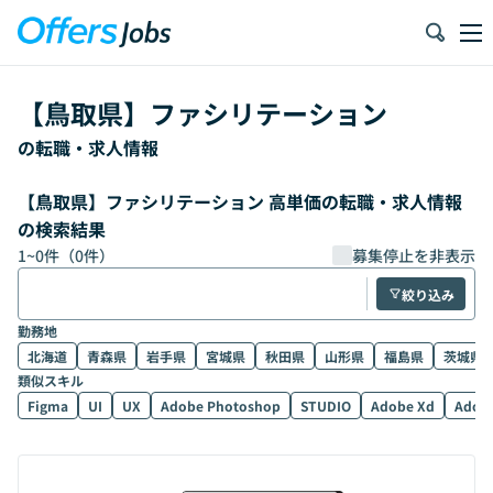
【
鳥取県
】
ファシリテーション
の転職・求人情報
【鳥取県】ファシリテーション 高単価の転職・求人情報
の検索結果
1
~
0
件（
0
件）
募集停止を非表示
絞り込み
勤務地
北海道
青森県
岩手県
宮城県
秋田県
山形県
福島県
茨城県
類似スキル
Figma
UI
UX
Adobe Photoshop
STUDIO
Adobe Xd
Adobe