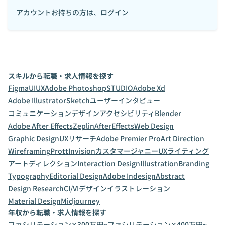
アカウントお持ちの方は、
ログイン
スキルから転職・求人情報を探す
Figma
UI
UX
Adobe Photoshop
STUDIO
Adobe Xd
Adobe Illustrator
Sketch
ユーザーインタビュー
コミュニケーションデザイン
アクセシビリティ
Blender
Adobe After Effects
Zeplin
AfterEffects
Web Design
Graphic Design
UXリサーチ
Adobe Premier Pro
Art Direction
Wireframing
Prott
Invision
カスタマージャニー
UXライティング
アートディレクション
Interaction Design
Illustration
Branding
Typography
Editorial Design
Adobe Indesign
Abstract
Design Research
CI/VIデザイン
イラストレーション
Material Design
Midjourney
年収から転職・求人情報を探す
ファシリテーション✕300万円~
ファシリテーション✕400万円~