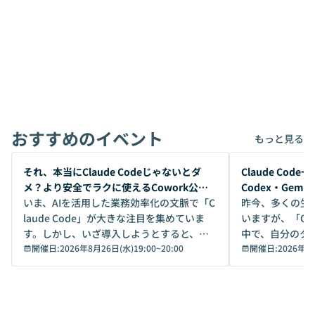
おすすめのイベント
もっと見る
開催前
開催前
それ、本当にClaude Codeじゃないとダ
Claude Co
メ？より安全でラクに使えるCowork公開
Codex・Gem
デモ
いま、AIを活用した業務効率化の文脈で「C
昨今、多くの生
laude Code」が大きな注目を集めていま
いますが、「Code
す。しかし、いざ導入しようとすると、セ
中で、自分のタ
キュリティ面の懸念や権限管理のハードル
開催日:
2026年8月26日(水)19:00
~
20:00
いいのか」を自
開催日:
2026年8
から、気軽に使えないケースも多いのでは
か？ 「なんとなく誰かが良いと言っていた
ないでしょうか。 Coworkは、非エンジニ
から」「SNS
アでも簡単に安全に扱えるよう作られた機
ら」と、周りの
能です。そして実は、日常の業務領域であ
ている方も少な