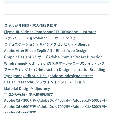
スキルから転職・求人情報を探す
Figma
UI
UX
Adobe Photoshop
STUDIO
Adobe Illustrator
ファシリテーション
Sketch
ユーザーインタビュー
コミュニケーションデザイン
アクセシビリティ
Blender
Adobe After Effects
Zeplin
AfterEffects
Web Design
Graphic Design
UXリサーチ
Adobe Premier Pro
Art Direction
Wireframing
Prott
Invision
カスタマージャニー
UXライティング
アートディレクション
Interaction Design
Illustration
Branding
Typography
Editorial Design
Adobe Indesign
Abstract
Design Research
CI/VIデザイン
イラストレーション
Material Design
Midjourney
年収から転職・求人情報を探す
Adobe Xd✕300万円~
Adobe Xd✕400万円~
Adobe Xd✕500万円~
Adobe Xd✕600万円~
Adobe Xd✕700万円~
Adobe Xd✕800万円~
Adobe Xd✕900万円~