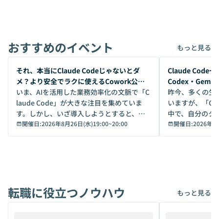
おすすめのイベント
もっと見る
開催前
開催前
それ、本当にClaude Codeじゃないとダ
Claude Co
メ？より安全でラクに使えるCowork公開
Codex・Gem
デモ
いま、AIを活用した業務効率化の文脈で「C
昨今、多くの生
laude Code」が大きな注目を集めていま
いますが、「Code
す。しかし、いざ導入しようとすると、セ
中で、自分のタ
キュリティ面の懸念や権限管理のハードル
開催日:
2026年8月26日(水)19:00
~
20:00
いいのか」を自
開催日:
2026年8
から、気軽に使えないケースも多いのでは
か？ 「なんとなく誰かが良いと言っていた
ないでしょうか。 Coworkは、非エンジニ
から」「SNS
アでも簡単に安全に扱えるよう作られた機
ら」と、周りの
能です。そして実は、日常の業務領域であ
ている方も少な
れば「Coworkで十分にカバーできる」だ
Iのポテンシャル
転職に役立つノウハウ
けでなく、想像以上の範囲まで自動化でき
は、評判ではな
もっと見る
ることは、まだあまり知られていません。
ているAIを選ぶこ
そこで本イベントでは、メルカリで生成AI
もやり取りを重