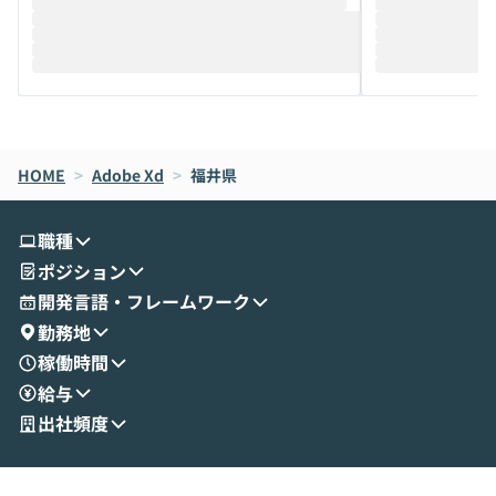
推進を担当されているハヤカワ五味氏をお
まで文脈を忘れず
迎えし、Coworkを使った業務自動化の実
キストだけでな
際を、公開デモを交えてわかりやすくお伝
うときに一番打率が
えします。 前半のLTでは、ハヤカワ氏より
え、次々と新し
メルカリでの判断基準をもとに「なぜClau
それぞれの本当
de CodeはNGになりがちで、なぜCowork
スクごとに最適
なら安全なのか」を解説いただいた上で、C
すのは至難の業です。 そこで
HOME
oworkの基本的な機能をご紹介いただきま
>
Adobe Xd
>
福井県
は、LLMのフ
す。 続く公開デモでは、実際にCoworkを
ント構築の最前
使ってワークフローを構築する様子をお見
社松尾研究所の尾
職種
せいただきます。数分でワークフローが完
e・Codex・G
ポジション
成する手軽さや、Gmail等の外部サービス
分けの考え方を紐
とセキュアに連携できるポイントなど、実
使わなくなった
開発言語・フレームワーク
演を通じて具体的なイメージをお届けしま
らではの視点でお
勤務地
す。 後半のディスカッションでは、セキュ
のAIに絞るべ
稼働時間
リティの考え方や社内導入の進め方など、
迷っている方か
給与
現場目線でさらに深掘りしていきます。
最適化したい方
「自分の業務をAIで自動化してみたいけ
ご参加をお待ち
出社頻度
ど、何から始めればいいかわからない」と
いう方にこそ参加いただきたいイベントで
す。