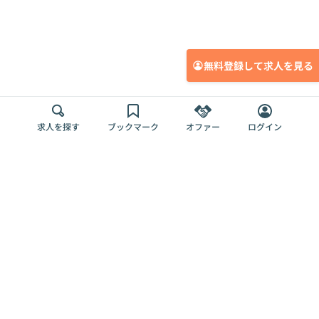
無料登録して求人を見る
求人を探す
ブックマーク
オファー
ログイン
メディア
サービス
キャリアアップ
採用担当者さま
各種媒体
を目指す
トップページ
Offers AI
Offers
ログイン
利用規約
新規登録・ロ
RPO
Magazine
プライバシー
グイン
Offers HR
予算型リテー
ポリシー
案件を探す
Magazine
導入事例
ナー
外部送信ツー
Offers 職務経
Offers デジタ