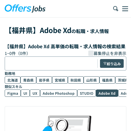
【
福井県
】
Adobe Xd
の転職・求人情報
【福井県】Adobe Xd 高単価の転職・求人情報の検索結果
1
~
0
件（
0
件）
募集停止を非表示
絞り込み
勤務地
北海道
青森県
岩手県
宮城県
秋田県
山形県
福島県
茨城県
類似スキル
Figma
UI
UX
Adobe Photoshop
STUDIO
Adobe Xd
Adobe