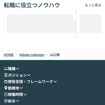
転職に役立つノウハウ
けでなく、想像以上の範囲まで自動化でき
は、評判ではな
もっと見る
ることは、まだあまり知られていません。
ているAIを選ぶこ
そこで本イベントでは、メルカリで生成AI
もやり取りを重
推進を担当されているハヤカワ五味氏をお
まで文脈を忘れず
迎えし、Coworkを使った業務自動化の実
キストだけでな
際を、公開デモを交えてわかりやすくお伝
うときに一番打率が
えします。 前半のLTでは、ハヤカワ氏より
え、次々と新し
メルカリでの判断基準をもとに「なぜClau
それぞれの本当
de CodeはNGになりがちで、なぜCowork
スクごとに最適
なら安全なのか」を解説いただいた上で、C
すのは至難の業です。 そこで
HOME
oworkの基本的な機能をご紹介いただきま
>
Adobe Indesign
>
山口県
は、LLMのフ
す。 続く公開デモでは、実際にCoworkを
ント構築の最前
使ってワークフローを構築する様子をお見
社松尾研究所の尾
職種
せいただきます。数分でワークフローが完
e・Codex・G
ポジション
成する手軽さや、Gmail等の外部サービス
分けの考え方を紐
とセキュアに連携できるポイントなど、実
使わなくなった
開発言語・フレームワーク
演を通じて具体的なイメージをお届けしま
らではの視点でお
勤務地
す。 後半のディスカッションでは、セキュ
のAIに絞るべ
稼働時間
リティの考え方や社内導入の進め方など、
迷っている方か
給与
現場目線でさらに深掘りしていきます。
最適化したい方