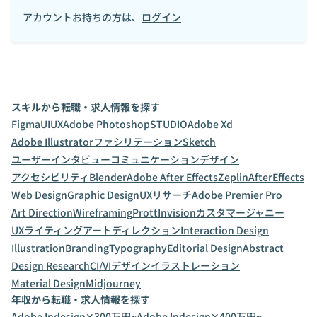
アカウントお持ちの方は、
ログイン
スキルから転職・求人情報を探す
Figma
UI
UX
Adobe Photoshop
STUDIO
Adobe Xd
Adobe Illustrator
ファシリテーション
Sketch
ユーザーインタビュー
コミュニケーションデザイン
アクセシビリティ
Blender
Adobe After Effects
Zeplin
AfterEffects
Web Design
Graphic Design
UXリサーチ
Adobe Premier Pro
Art Direction
Wireframing
Prott
Invision
カスタマージャニー
UXライティング
アートディレクション
Interaction Design
Illustration
Branding
Typography
Editorial Design
Abstract
Design Research
CI/VIデザイン
イラストレーション
Material Design
Midjourney
年収から転職・求人情報を探す
Adobe Indesign✕300万円~
Adobe Indesign✕400万円~