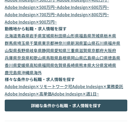
Adobe Indesign✕500万円~
Adobe Indesign✕600万円~
Adobe Indesign✕700万円~
Adobe Indesign✕800万円~
Adobe Indesign✕900万円~
勤務地から転職・求人情報を探す
北海道
青森県
岩手県
宮城県
秋田県
山形県
福島県
茨城県
栃木県
群馬県
埼玉県
千葉県
東京都
神奈川県
新潟県
富山県
石川県
福井県
山梨県
長野県
岐阜県
静岡県
愛知県
三重県
滋賀県
京都府
大阪府
兵庫県
奈良県
和歌山県
鳥取県
島根県
岡山県
広島県
山口県
徳島県
香川県
愛媛県
高知県
福岡県
佐賀県
長崎県
熊本県
大分県
宮崎県
鹿児島県
沖縄県
海外
様々な条件から転職・求人情報を探す
Adobe Indesign✕リモートワーク可
Adobe Indesign✕業務委託
Adobe Indesign✕高単価
Adobe Indesign✕週1日~
詳細な条件から転職・求人情報を探す