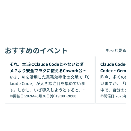
おすすめのイベント
もっと見る
開催前
開催前
それ、本当にClaude Codeじゃないとダ
Claude Co
メ？より安全でラクに使えるCowork公開
Codex・Gem
デモ
いま、AIを活用した業務効率化の文脈で「C
昨今、多くの生
laude Code」が大きな注目を集めていま
いますが、「Code
す。しかし、いざ導入しようとすると、セ
中で、自分のタ
キュリティ面の懸念や権限管理のハードル
開催日:
2026年8月26日(水)19:00
~
20:00
いいのか」を自
開催日:
2026年8
から、気軽に使えないケースも多いのでは
か？ 「なんとなく誰かが良いと言っていた
ないでしょうか。 Coworkは、非エンジニ
から」「SNS
アでも簡単に安全に扱えるよう作られた機
ら」と、周りの
能です。そして実は、日常の業務領域であ
ている方も少な
れば「Coworkで十分にカバーできる」だ
Iのポテンシャル