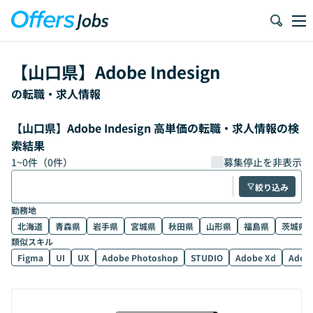
【
山口県
】
Adobe Indesign
の転職・求人情報
【山口県】Adobe Indesign 高単価の転職・求人情報の検
索結果
1
~
0
件（
0
件）
募集停止を非表示
絞り込み
勤務地
北海道
青森県
岩手県
宮城県
秋田県
山形県
福島県
茨城県
類似スキル
Figma
UI
UX
Adobe Photoshop
STUDIO
Adobe Xd
Adobe