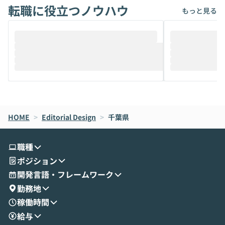
転職に役立つノウハウ
けでなく、想像以上の範囲まで自動化でき
は、評判ではな
もっと見る
ることは、まだあまり知られていません。
ているAIを選ぶこ
そこで本イベントでは、メルカリで生成AI
もやり取りを重
推進を担当されているハヤカワ五味氏をお
まで文脈を忘れず
迎えし、Coworkを使った業務自動化の実
キストだけでな
際を、公開デモを交えてわかりやすくお伝
うときに一番打率が
えします。 前半のLTでは、ハヤカワ氏より
え、次々と新し
メルカリでの判断基準をもとに「なぜClau
それぞれの本当
de CodeはNGになりがちで、なぜCowork
スクごとに最適
なら安全なのか」を解説いただいた上で、C
すのは至難の業です。 そこで
HOME
oworkの基本的な機能をご紹介いただきま
>
Editorial Design
>
千葉県
は、LLMのフ
す。 続く公開デモでは、実際にCoworkを
ント構築の最前
使ってワークフローを構築する様子をお見
社松尾研究所の尾
職種
せいただきます。数分でワークフローが完
e・Codex・G
ポジション
成する手軽さや、Gmail等の外部サービス
分けの考え方を紐
とセキュアに連携できるポイントなど、実
使わなくなった
開発言語・フレームワーク
演を通じて具体的なイメージをお届けしま
らではの視点でお
勤務地
す。 後半のディスカッションでは、セキュ
のAIに絞るべ
稼働時間
リティの考え方や社内導入の進め方など、
迷っている方か
給与
現場目線でさらに深掘りしていきます。
最適化したい方