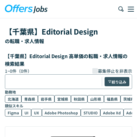
【
千葉県
】
Editorial Design
の転職・求人情報
【千葉県】Editorial Design 高単価の転職・求人情報の
検索結果
1
~
0
件（
0
件）
募集停止を非表示
絞り込み
勤務地
北海道
青森県
岩手県
宮城県
秋田県
山形県
福島県
茨城県
類似スキル
Figma
UI
UX
Adobe Photoshop
STUDIO
Adobe Xd
Adobe