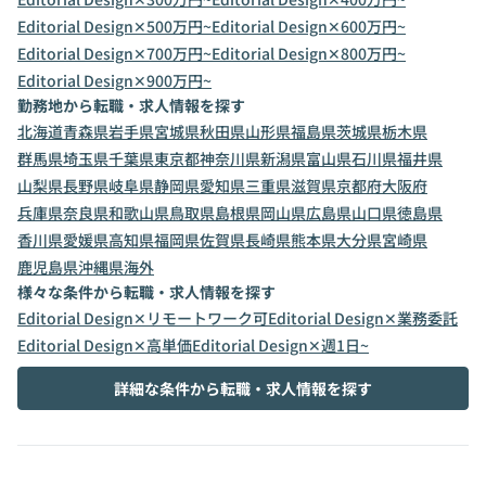
Editorial Design✕500万円~
Editorial Design✕600万円~
Editorial Design✕700万円~
Editorial Design✕800万円~
Editorial Design✕900万円~
勤務地から転職・求人情報を探す
北海道
青森県
岩手県
宮城県
秋田県
山形県
福島県
茨城県
栃木県
群馬県
埼玉県
千葉県
東京都
神奈川県
新潟県
富山県
石川県
福井県
山梨県
長野県
岐阜県
静岡県
愛知県
三重県
滋賀県
京都府
大阪府
兵庫県
奈良県
和歌山県
鳥取県
島根県
岡山県
広島県
山口県
徳島県
香川県
愛媛県
高知県
福岡県
佐賀県
長崎県
熊本県
大分県
宮崎県
鹿児島県
沖縄県
海外
様々な条件から転職・求人情報を探す
Editorial Design✕リモートワーク可
Editorial Design✕業務委託
Editorial Design✕高単価
Editorial Design✕週1日~
詳細な条件から転職・求人情報を探す