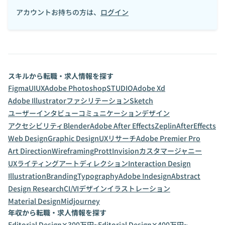
アカウントお持ちの方は、
ログイン
スキルから転職・求人情報を探す
Figma
UI
UX
Adobe Photoshop
STUDIO
Adobe Xd
Adobe Illustrator
ファシリテーション
Sketch
ユーザーインタビュー
コミュニケーションデザイン
アクセシビリティ
Blender
Adobe After Effects
Zeplin
AfterEffects
Web Design
Graphic Design
UXリサーチ
Adobe Premier Pro
Art Direction
Wireframing
Prott
Invision
カスタマージャニー
UXライティング
アートディレクション
Interaction Design
Illustration
Branding
Typography
Adobe Indesign
Abstract
Design Research
CI/VIデザイン
イラストレーション
Material Design
Midjourney
年収から転職・求人情報を探す
Editorial Design✕300万円~
Editorial Design✕400万円~