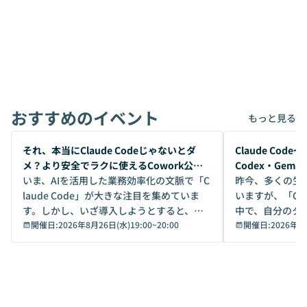
おすすめのイベント
もっと見る
開催前
開催前
それ、本当にClaude Codeじゃないとダ
Claude Co
メ？より安全でラクに使えるCowork公開
Codex・Gem
デモ
いま、AIを活用した業務効率化の文脈で「C
昨今、多くの生
laude Code」が大きな注目を集めていま
いますが、「Code
す。しかし、いざ導入しようとすると、セ
中で、自分のタ
キュリティ面の懸念や権限管理のハードル
開催日:
2026年8月26日(水)19:00
~
20:00
いいのか」を自
開催日:
2026年8
から、気軽に使えないケースも多いのでは
か？ 「なんとなく誰かが良いと言っていた
ないでしょうか。 Coworkは、非エンジニ
から」「SNS
アでも簡単に安全に扱えるよう作られた機
ら」と、周りの
能です。そして実は、日常の業務領域であ
ている方も少な
れば「Coworkで十分にカバーできる」だ
Iのポテンシャル