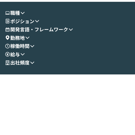
す。 続く公開デモでは、実際にCoworkを
ント構築の最前
使ってワークフローを構築する様子をお見
社松尾研究所の尾
職種
せいただきます。数分でワークフローが完
e・Codex・G
ポジション
成する手軽さや、Gmail等の外部サービス
分けの考え方を紐
とセキュアに連携できるポイントなど、実
使わなくなった
開発言語・フレームワーク
演を通じて具体的なイメージをお届けしま
らではの視点でお
勤務地
す。 後半のディスカッションでは、セキュ
のAIに絞るべ
稼働時間
リティの考え方や社内導入の進め方など、
迷っている方か
給与
現場目線でさらに深掘りしていきます。
最適化したい方
「自分の業務をAIで自動化してみたいけ
ご参加をお待ち
出社頻度
ど、何から始めればいいかわからない」と
いう方にこそ参加いただきたいイベントで
す。