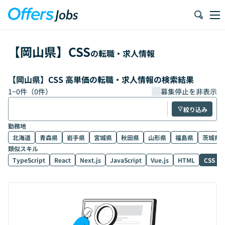
【
岡山県
】
CSS
の転職・求人情報
【岡山県】CSS 高単価の転職・求人情報の検索結果
1
~
0
件（
0
件）
募集停止を非表示
絞り込み
勤務地
北海道
青森県
岩手県
宮城県
秋田県
山形県
福島県
茨城県
類似スキル
TypeScript
React
Next.js
JavaScript
Vue.js
HTML
CSS