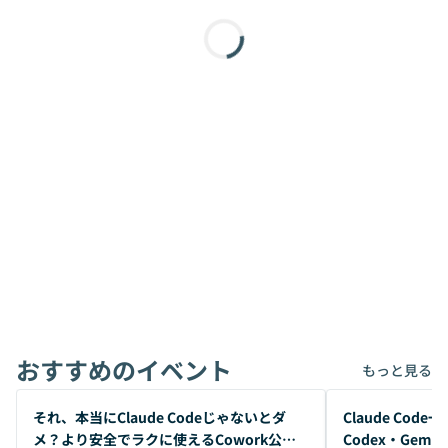
おすすめのイベント
もっと見る
開催前
開催前
それ、本当にClaude Codeじゃないとダ
Claude Co
メ？より安全でラクに使えるCowork公開
Codex・Gem