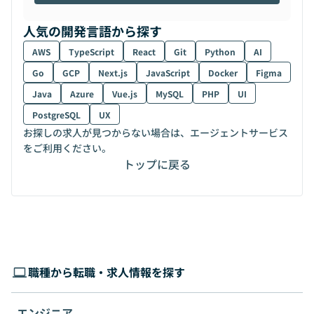
人気の開発言語から探す
AWS
TypeScript
React
Git
Python
AI
Go
GCP
Next.js
JavaScript
Docker
Figma
Java
Azure
Vue.js
MySQL
PHP
UI
PostgreSQL
UX
お探しの求人が見つからない場合は、エージェントサービス
をご利用ください。
トップに戻る
職種から転職・求人情報を探す
エンジニア