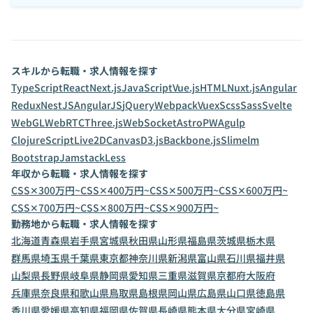
スキルから転職・求人情報を探す
TypeScript
React
Next.js
JavaScript
Vue.js
HTML
Nuxt.js
Angular
Redux
NestJS
AngularJS
jQuery
Webpack
Vuex
Scss
Sass
Svelte
WebGL
WebRTC
Three.js
WebSocket
Astro
PWA
gulp
ClojureScript
Live2D
Canvas
D3.js
Backbone.js
Slim
elm
Bootstrap
Jamstack
Less
年収から転職・求人情報を探す
CSS✕300万円~
CSS✕400万円~
CSS✕500万円~
CSS✕600万円~
CSS✕700万円~
CSS✕800万円~
CSS✕900万円~
勤務地から転職・求人情報を探す
北海道
青森県
岩手県
宮城県
秋田県
山形県
福島県
茨城県
栃木県
群馬県
埼玉県
千葉県
東京都
神奈川県
新潟県
富山県
石川県
福井県
山梨県
長野県
岐阜県
静岡県
愛知県
三重県
滋賀県
京都府
大阪府
兵庫県
奈良県
和歌山県
鳥取県
島根県
岡山県
広島県
山口県
徳島県
香川県
愛媛県
高知県
福岡県
佐賀県
長崎県
熊本県
大分県
宮崎県