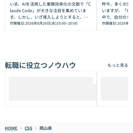
デモ
いま、AIを活用した業務効率化の文脈で「C
昨今、多くの生
laude Code」が大きな注目を集めていま
いますが、「Code
す。しかし、いざ導入しようとすると、セ
中で、自分のタ
キュリティ面の懸念や権限管理のハードル
開催日:
2026年8月26日(水)19:00
~
20:00
いいのか」を自
開催日:
2026年8
から、気軽に使えないケースも多いのでは
か？ 「なんとなく誰かが良いと言っていた
ないでしょうか。 Coworkは、非エンジニ
から」「SNS
アでも簡単に安全に扱えるよう作られた機
ら」と、周りの
能です。そして実は、日常の業務領域であ
ている方も少な
れば「Coworkで十分にカバーできる」だ
Iのポテンシャル
転職に役立つノウハウ
けでなく、想像以上の範囲まで自動化でき
は、評判ではな
もっと見る
ることは、まだあまり知られていません。
ているAIを選ぶこ
そこで本イベントでは、メルカリで生成AI
もやり取りを重
推進を担当されているハヤカワ五味氏をお
まで文脈を忘れず
迎えし、Coworkを使った業務自動化の実
キストだけでな
際を、公開デモを交えてわかりやすくお伝
うときに一番打率が
えします。 前半のLTでは、ハヤカワ氏より
え、次々と新し
メルカリでの判断基準をもとに「なぜClau
それぞれの本当
de CodeはNGになりがちで、なぜCowork
スクごとに最適
なら安全なのか」を解説いただいた上で、C
すのは至難の業です。 そこで
HOME
oworkの基本的な機能をご紹介いただきま
>
CSS
>
岡山県
は、LLMのフ