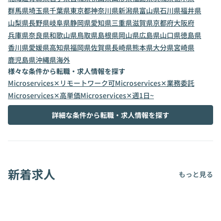
群馬県
埼玉県
千葉県
東京都
神奈川県
新潟県
富山県
石川県
福井県
山梨県
長野県
岐阜県
静岡県
愛知県
三重県
滋賀県
京都府
大阪府
兵庫県
奈良県
和歌山県
鳥取県
島根県
岡山県
広島県
山口県
徳島県
香川県
愛媛県
高知県
福岡県
佐賀県
長崎県
熊本県
大分県
宮崎県
鹿児島県
沖縄県
海外
様々な条件から転職・求人情報を探す
Microservices✕リモートワーク可
Microservices✕業務委託
Microservices✕高単価
Microservices✕週1日~
詳細な条件から転職・求人情報を探す
新着求人
もっと見る