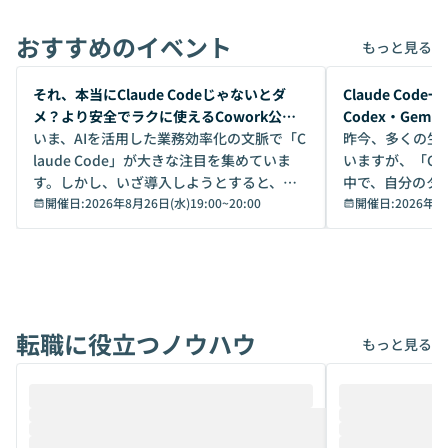
おすすめのイベント
もっと見る
開催前
開催前
それ、本当にClaude Codeじゃないとダ
Claude Co
メ？より安全でラクに使えるCowork公開
Codex・Gem
デモ
いま、AIを活用した業務効率化の文脈で「C
昨今、多くの生
laude Code」が大きな注目を集めていま
いますが、「Code
す。しかし、いざ導入しようとすると、セ
中で、自分のタ
キュリティ面の懸念や権限管理のハードル
開催日:
2026年8月26日(水)19:00
~
20:00
いいのか」を自
開催日:
2026年8
から、気軽に使えないケースも多いのでは
か？ 「なんとなく誰かが良いと言っていた
ないでしょうか。 Coworkは、非エンジニ
から」「SNS
アでも簡単に安全に扱えるよう作られた機
ら」と、周りの
能です。そして実は、日常の業務領域であ
ている方も少な
れば「Coworkで十分にカバーできる」だ
Iのポテンシャル
転職に役立つノウハウ
けでなく、想像以上の範囲まで自動化でき
は、評判ではな
もっと見る
ることは、まだあまり知られていません。
ているAIを選ぶこ
そこで本イベントでは、メルカリで生成AI
もやり取りを重
推進を担当されているハヤカワ五味氏をお
まで文脈を忘れず
迎えし、Coworkを使った業務自動化の実
キストだけでな
際を、公開デモを交えてわかりやすくお伝
うときに一番打率が