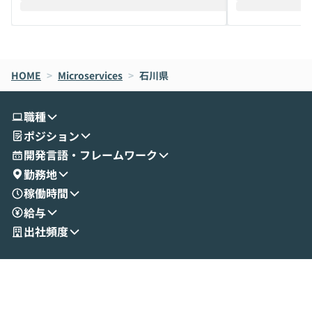
えします。 前半のLTでは、ハヤカワ氏より
え、次々と新し
メルカリでの判断基準をもとに「なぜClau
それぞれの本当
de CodeはNGになりがちで、なぜCowork
スクごとに最適
なら安全なのか」を解説いただいた上で、C
すのは至難の業です。 そこで
HOME
oworkの基本的な機能をご紹介いただきま
>
Microservices
>
石川県
は、LLMのフ
す。 続く公開デモでは、実際にCoworkを
ント構築の最前
使ってワークフローを構築する様子をお見
社松尾研究所の尾
職種
せいただきます。数分でワークフローが完
e・Codex・G
ポジション
成する手軽さや、Gmail等の外部サービス
分けの考え方を紐
とセキュアに連携できるポイントなど、実
使わなくなった
開発言語・フレームワーク
演を通じて具体的なイメージをお届けしま
らではの視点でお
勤務地
す。 後半のディスカッションでは、セキュ
のAIに絞るべ
稼働時間
リティの考え方や社内導入の進め方など、
迷っている方か
給与
現場目線でさらに深掘りしていきます。
最適化したい方
「自分の業務をAIで自動化してみたいけ
ご参加をお待ち
出社頻度
ど、何から始めればいいかわからない」と
いう方にこそ参加いただきたいイベントで
す。