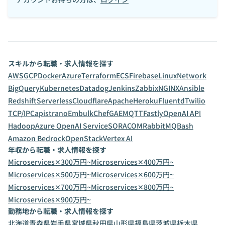
スキルから転職・求人情報を探す
AWS
GCP
Docker
Azure
Terraform
ECS
Firebase
Linux
Network
BigQuery
Kubernetes
Datadog
Jenkins
Zabbix
NGINX
Ansible
Redshift
Serverless
Cloudflare
Apache
Heroku
Fluentd
Twilio
TCP/IP
Capistrano
Embulk
Chef
GAE
MQTT
Fastly
OpenAI API
Hadoop
Azure OpenAI Service
SORACOM
RabbitMQ
Bash
Amazon Bedrock
OpenStack
Vertex AI
年収から転職・求人情報を探す
Microservices✕300万円~
Microservices✕400万円~
Microservices✕500万円~
Microservices✕600万円~
Microservices✕700万円~
Microservices✕800万円~
Microservices✕900万円~
勤務地から転職・求人情報を探す
北海道
青森県
岩手県
宮城県
秋田県
山形県
福島県
茨城県
栃木県