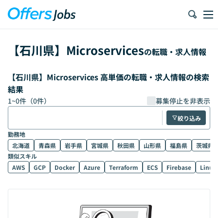
【
石川県
】
Microservices
の転職・求人情報
【石川県】Microservices 高単価の転職・求人情報の検索
結果
1
~
0
件（
0
件）
募集停止を非表示
絞り込み
勤務地
北海道
青森県
岩手県
宮城県
秋田県
山形県
福島県
茨城県
類似スキル
AWS
GCP
Docker
Azure
Terraform
ECS
Firebase
Linux