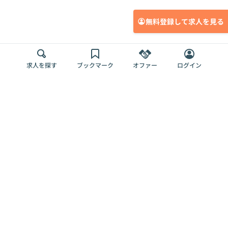
無料登録して求人を見る
求人を探す
ブックマーク
オファー
ログイン
メディア
サービス
キャリアアップ
採用担当者さま
各種媒体
を目指す
トップページ
Offers AI
Offers
ログイン
利用規約
新規登録・ロ
RPO
Magazine
プライバシー
グイン
Offers HR
予算型リテー
ポリシー
案件を探す
Magazine
導入事例
ナー
外部送信ツー
Offers 職務経
Offers デジタ
ルの一覧
歴
ル人材総研
お役立ち
人事AIコンサ
Offers AI
資料
ルティング