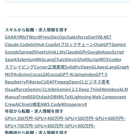
スキルから転職・求人情報を探す
Git
AR/VR
IoT
WordPress
DevOps
Salesforce
Dart
VB.NET
Claude Code
GitHub Copilot
ブロックチェーン
ChatGPT
Gemini
GoogleSpreadSheet
Unix
LLMs
Claude
Dify
GoogleAppsScript
Spark
Selenium
RAG
LangChain
Devin
ShellScript
ROS
Codex
スクレイピング
Cursor
正規表現
Solidity
OpenGL
Apex
LangGraph
MCP
Arduino
Cocos2d
Cocoa
GPT-4
LlamaIndex
GPT-5
RaspberryPi
Keras
CUDA
FFmpeg
OpenCL
ビジネス思考
Visualforce
Gemini CLI
n8n
Gemini 2.5 Deep Think
NotebookLM
Manus
FreeBSD
Qt
dashDB
XML
TeX
Lightning Web Component
CrewAI
Cline
G検定
AWS CodeWhisperer
v0
年収から転職・求人情報を探す
GPU✕300万円~
GPU✕400万円~
GPU✕500万円~
GPU✕600万円~
GPU✕700万円~
GPU✕800万円~
GPU✕900万円~
勤務地から転職・求人情報を探す