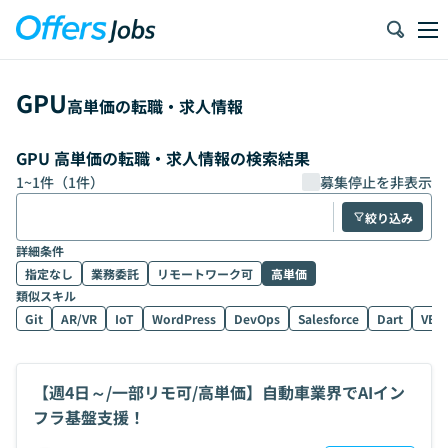
GPU
高単価の転職・求人情報
GPU 高単価の転職・求人情報の検索結果
1
~
1
件（
1
件）
募集停止を非表示
絞り込み
詳細条件
指定なし
業務委託
リモートワーク可
高単価
類似スキル
Git
AR/VR
IoT
WordPress
DevOps
Salesforce
Dart
VB.
【週4日～/一部リモ可/高単価】自動車業界でAIイン
フラ基盤支援！