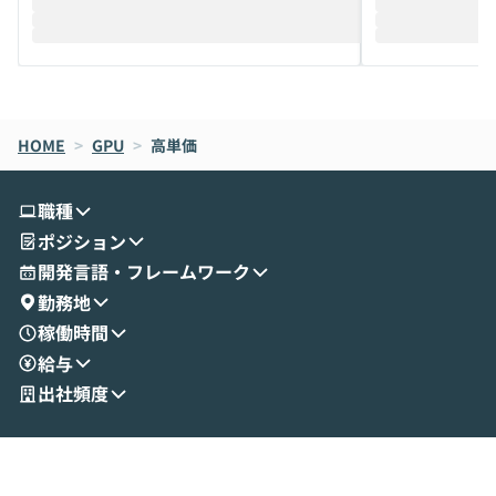
際を、公開デモを交えてわかりやすくお伝
うときに一番打率が
えします。 前半のLTでは、ハヤカワ氏より
え、次々と新し
メルカリでの判断基準をもとに「なぜClau
それぞれの本当
de CodeはNGになりがちで、なぜCowork
スクごとに最適
なら安全なのか」を解説いただいた上で、C
すのは至難の業です。 そこで
HOME
oworkの基本的な機能をご紹介いただきま
>
GPU
>
高単価
は、LLMのフ
す。 続く公開デモでは、実際にCoworkを
ント構築の最前
使ってワークフローを構築する様子をお見
社松尾研究所の尾
職種
せいただきます。数分でワークフローが完
e・Codex・G
ポジション
成する手軽さや、Gmail等の外部サービス
分けの考え方を紐
とセキュアに連携できるポイントなど、実
使わなくなった
開発言語・フレームワーク
演を通じて具体的なイメージをお届けしま
らではの視点でお
勤務地
す。 後半のディスカッションでは、セキュ
のAIに絞るべ
稼働時間
リティの考え方や社内導入の進め方など、
迷っている方か
給与
現場目線でさらに深掘りしていきます。
最適化したい方
「自分の業務をAIで自動化してみたいけ
ご参加をお待ち
出社頻度
ど、何から始めればいいかわからない」と
いう方にこそ参加いただきたいイベントで
す。