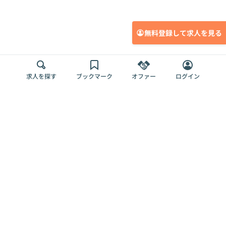
無料登録して求人を見る
求人を探す
ブックマーク
オファー
ログイン
メディア
サービス
キャリアアップ
採用担当者さま
各種媒体
を目指す
トップページ
Offers AI
Offers
ログイン
利用規約
新規登録・ロ
RPO
Magazine
プライバシー
グイン
Offers HR
予算型リテー
ポリシー
案件を探す
Magazine
導入事例
ナー
外部送信ツー
Offers 職務経
Offers デジタ
ルの一覧
歴
ル人材総研
お役立ち
人事AIコンサ