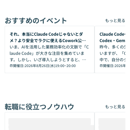
おすすめのイベント
もっと見る
開催前
開催前
それ、本当にClaude Codeじゃないとダ
Claude Co
メ？より安全でラクに使えるCowork公開
Codex・Gem
デモ
いま、AIを活用した業務効率化の文脈で「C
昨今、多くの生
laude Code」が大きな注目を集めていま
いますが、「Code
す。しかし、いざ導入しようとすると、セ
中で、自分のタ
キュリティ面の懸念や権限管理のハードル
開催日:
2026年8月26日(水)19:00
~
20:00
いいのか」を自
開催日:
2026年8
から、気軽に使えないケースも多いのでは
か？ 「なんとなく誰かが良いと言っていた
ないでしょうか。 Coworkは、非エンジニ
から」「SNS
アでも簡単に安全に扱えるよう作られた機
ら」と、周りの
能です。そして実は、日常の業務領域であ
ている方も少な
れば「Coworkで十分にカバーできる」だ
Iのポテンシャル
転職に役立つノウハウ
けでなく、想像以上の範囲まで自動化でき
は、評判ではな
もっと見る
ることは、まだあまり知られていません。
ているAIを選ぶこ
そこで本イベントでは、メルカリで生成AI
もやり取りを重
推進を担当されているハヤカワ五味氏をお
まで文脈を忘れず
迎えし、Coworkを使った業務自動化の実
キストだけでな